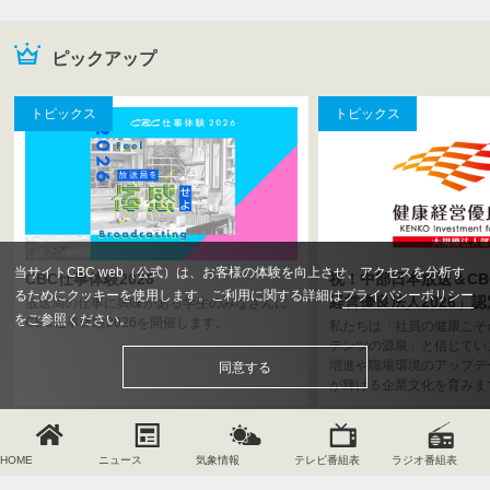
出身の人気芸人による“名古屋愛”を盛り込んだ漫才・コントに、共
感必至の“名古屋あるある”などトーク企画も！“名古屋づくしなお
ピックアップ
笑い”を楽しもう!!
2026.2.2
トピックス
トピックス
ＣＢＣ開局７５周年プロジェクト （１）“最速王”決定！小学生ス
ピードガンコンテスト （２）ドラゴンズＯＢが解説！プロ野球 パ
ブリックビューイング （３）テレビスタジオの裏側へ！こども体
験ツアー
2025.12.22
Z世代・α世代のカリスマが大集結！『超十代 -ULTRA TEENS
当サイトCBC web（公式）は、お客様の体験を向上させ、アクセスを分析す
CBC仕事体験2026
祝！中部日本放送＆CB
FES- 2025@NAGOYA』12月23日(火) 名古屋・COMTEC
るためにクッキーを使用します。ご利用に関する詳細は
プライバシーポリシー
経営優良法人2026」認
放送局の仕事に興味がある学生のみなさんに
PORTBASEにて開催
をご参照ください。
CBC仕事体験2026を開催します。
私たちは「社員の健康こそ
テンツの源泉」と信じてい
2025.12.16
増進や職場環境のアップデ
同意する
サクラ グラデュエーションが子どもたちと一緒に１・２・３！
が輝ける企業文化を育みま
「ボイメン体操」が26年1月より刷新
2025.12.15
HOME
ニュース
気象情報
テレビ番組表
ラジオ番組表
キユーピー３分クッキング講師歴45年！宮本和秀先生が番組を卒
会社概要