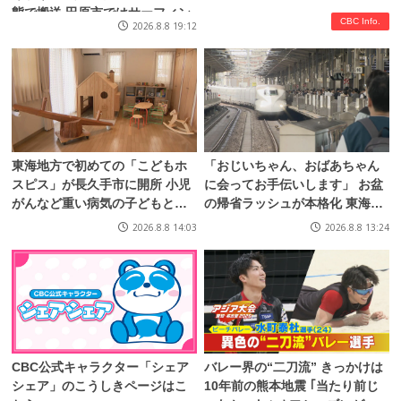
態で搬送 田原市ではサーフィン
ム“新作”を大公開！
CBC Info.
2026.8.8 19:12
中に公務員の男性（46）がおぼ
れ死亡
東海地方で初めての「こどもホ
「おじいちゃん、おばあちゃん
スピス」が長久手市に開所 小児
に会ってお手伝いします」 お盆
がんなど重い病気の子どもと家
の帰省ラッシュが本格化 東海道
族を支える施設 利用料は無料 愛
新幹線下りがピーク 名古屋駅も
2026.8.8 14:03
2026.8.8 13:24
知の「長久手のおうち」
家族連れらで朝から混雑
CBC公式キャラクター「シェア
バレー界の“二刀流” きっかけは
シェア」のこうしきページはこ
10年前の熊本地震 ｢当たり前じ