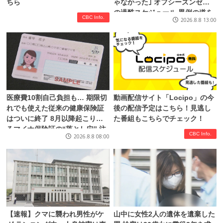
ちら
ゃなかった｣ オフシーズンゼロ
の過酷スケジュール 異例の道を
CBC Info.
2026.8.8 13:00
進むワケ【アジア大会 愛知･名
古屋2026】
医療費10割自己負担も… 期限切
動画配信サイト「Locipo」の今
れでも使えた従来の健康保険証
後の配信予定はこちら！見逃し
はついに終了 8月以降起こりう
た番組もこちらでチェック！
るマイナ保険証の“落とし穴” 注
CBC Info.
2026.8.8 08:00
意すべき2つの有効期限
【速報】クマに襲われ男性がケ
山中に女性2人の遺体を遺棄した