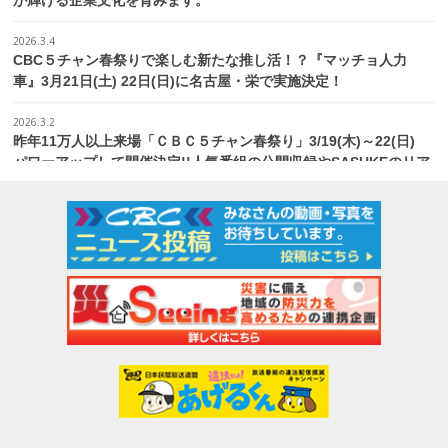
が輝ける企業文化を育みます。
2026.3.4
CBC５チャン春祭りで楽しむ新たな推し活！？『マッチョ人力
車』3月21日(土) 22日(日)に名古屋・栄で実施決定！
2026.3.2
昨年11万人以上来場「ＣＢＣ５チャン春祭り」3/19(木)～22(日)
パワーアップして開催決定!!人気番組の公開収録やSASUKEのリア
ルセットを体験！さらに今年はアジア大会の魅力も楽しめる！
2026.3.2
昨年即完売の大人気企画がパワーアップして復活！ 「CBCアナウ
ンサートレーディングカード」第2弾を春祭り限定で発売決定！
2026.2.24
講師歴45年で４３９３レシピを日本の食卓へ！キユーピー３分ク
ッキング宮本和秀先生が卒業 最後の収録は約８００人の視聴者が
参加
2026.2.16
パンサー向井、マヂラブ村上ら愛知出身の人気芸人が集結！「名古
屋愛」炸裂のお笑いライブ開催!! チケット販売がスタート 愛知県