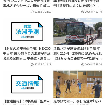
ガ ランニング中…人身被害は東
罪 検察は36歳女に懲役3年を求
海地方で今シーズン初めて 岐阜
刑 ｢遺棄時に近くに居続けたこ
県高山市
と自体が重要な寄与｣ 女は｢黙秘
2026.8.7 21:20
2026.8.7 20:10
します｣弁護側は無罪主張
【お盆の渋滞発生予測】NEXCO
名鉄バスが運賃値上げを申請 初
中日本 最大45キロの渋滞が見込
乗り210円→230円に 認められれ
まれる区間も… 中央道・東名・
ば12月から全路線で平均1割程度
新東名・東名阪道・伊勢湾岸
の値上げへ 人件費増や燃料価格
2026.8.7 19:48
2026.8.7 19:26
道・北陸道など 一覧 （8月7日～
の高止まりが理由
16日）
【交通情報】JR中央線「釜戸～
足や頭でボールを打ち返す｢セパ