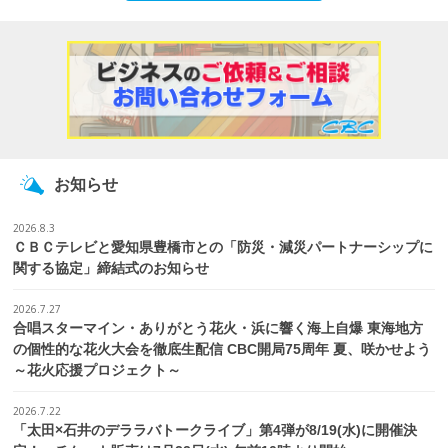
お知らせ
2026.8.3
ＣＢＣテレビと愛知県豊橋市との「防災・減災パートナーシップに
関する協定」締結式のお知らせ
2026.7.27
合唱スターマイン・ありがとう花火・浜に響く海上自爆 東海地方
の個性的な花火大会を徹底生配信 CBC開局75周年 夏、咲かせよう
～花火応援プロジェクト～
2026.7.22
「太田×石井のデララバトークライブ」第4弾が8/19(水)に開催決