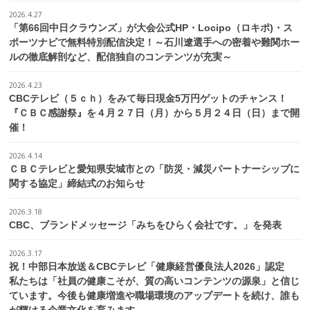
2026.4.27
「第66回中日クラウンズ」が大会公式HP・Locipo（ロキポ)・ス
ポーツナビで無料特別配信決定！～石川遼選手への密着や難関ホー
ルの徹底解剖など、配信独自のコンテンツが充実～
2026.4.23
CBCテレビ（５ｃｈ）をみて毎日現金5万円ゲットのチャンス！
『ＣＢＣ感謝祭』を４月２７日（月）から５月２４日（日）まで開
催！
2026.4.14
ＣＢＣテレビと愛知県安城市との「防災・減災パートナーシップに
関する協定」締結式のお知らせ
2026.3.18
CBC、ブランドメッセージ「みちをひらく会社です。」を発表
2026.3.17
祝！中部日本放送＆CBCテレビ「健康経営優良法人2026」認定
私たちは「社員の健康こそが、質の高いコンテンツの源泉」と信じ
ています。今後も健康増進や職場環境のアップデートを続け、誰も