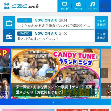
テレビ
ラジオ
イベント
NOW ON AIR
20:54
TV
テレビ
番組表
いくらかわかる金？鎌倉グルメ旅で暗記クイズ！寝たら減額・軽井沢リラクゼーション旅
NOW ON AIR
21:00
RADIO
ラジオ
番組表
勝とひろのしんのイキル！
ラ
栄で調査！好きな夏ソングの歌詞【ゲスト】冨岡
「
愛＆がらり【お歌詞もぐもぐ】
ン
利