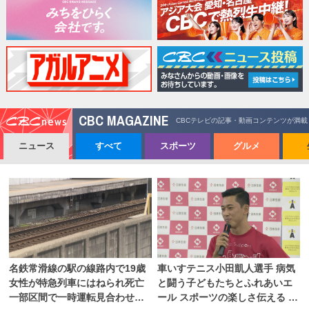
CBC MAGAZINE
CBCテレビの記事・動画コンテンツが満載
ニュース
すべて
スポーツ
グルメ
名鉄常滑線の駅の線路内で19歳
車いすテニス小田凱人選手 病気
女性が特急列車にはねられ死亡
と闘う子どもたちとふれあいエ
一部区間で一時運転見合わせに
ール スポーツの楽しさ伝える 名