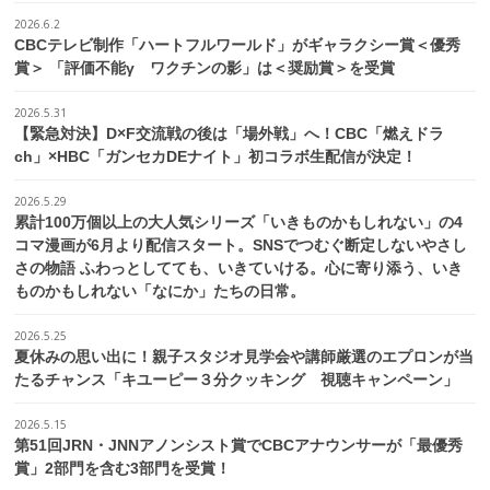
2026.6.2
CBCテレビ制作「ハートフルワールド」がギャラクシー賞＜優秀
賞＞ 「評価不能γ ワクチンの影」は＜奨励賞＞を受賞
2026.5.31
【緊急対決】D×F交流戦の後は「場外戦」へ！CBC「燃えドラ
ch」×HBC「ガンセカDEナイト」初コラボ生配信が決定！
2026.5.29
累計100万個以上の大人気シリーズ「いきものかもしれない」の4
コマ漫画が6月より配信スタート。SNSでつむぐ断定しないやさし
さの物語 ふわっとしてても、いきていける。心に寄り添う、いき
ものかもしれない「なにか」たちの日常。
2026.5.25
夏休みの思い出に！親子スタジオ見学会や講師厳選のエプロンが当
たるチャンス「キユーピー３分クッキング 視聴キャンペーン」
2026.5.15
第51回JRN・JNNアノンシスト賞でCBCアナウンサーが「最優秀
賞」2部門を含む3部門を受賞！