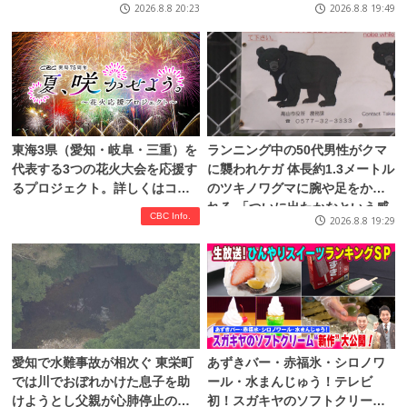
お盆休みで空港へ向かう旅行客
古屋・緑区
2026.8.8 20:23
2026.8.8 19:49
に影響 愛知・知多市
東海3県（愛知・岐阜・三重）を
ランニング中の50代男性がクマ
代表する3つの花火大会を応援す
に襲われケガ 体長約1.3メートル
るプロジェクト。詳しくはコチ
のツキノワグマに腕や足をかま
ラ！
れる 「ついに出たかなという感
CBC Info.
2026.8.8 19:29
じ」と近隣住人 東海地方で今年
度初の人身被害 岐阜・高山市
愛知で水難事故が相次ぐ 東栄町
あずきバー・赤福氷・シロノワ
では川でおぼれかけた息子を助
ール・水まんじゅう！テレビ
けようとし父親が心肺停止の状
初！スガキヤのソフトクリー