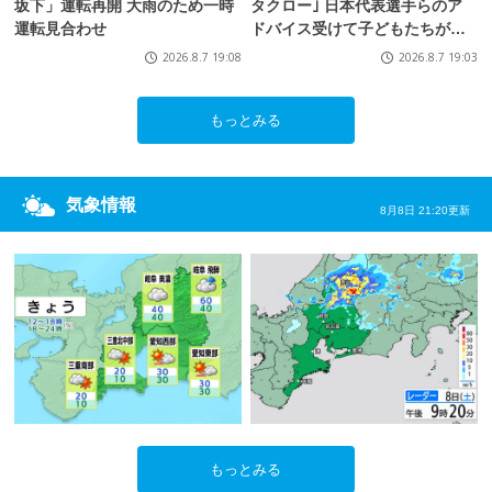
坂下」運転再開 大雨のため一時
タクロー｣ 日本代表選手らのア
運転見合わせ
ドバイス受けて子どもたちが挑
戦 愛知･北名古屋市【アジア大
2026.8.7 19:08
2026.8.7 19:03
会 愛知･名古屋2026】
もっとみる
気象情報
8月8日 21:20更新
もっとみる