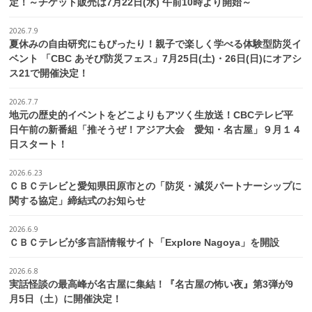
定！～チケット販売は7月22日(水) 午前10時より開始～
2026.7.9
夏休みの自由研究にもぴったり！親子で楽しく学べる体験型防災イ
ベント 「CBC あそび防災フェス」7月25日(土)・26日(日)にオアシ
ス21で開催決定！
2026.7.7
地元の歴史的イベントをどこよりもアツく生放送！CBCテレビ平
日午前の新番組「推そうぜ！アジア大会 愛知・名古屋」９月１４
日スタート！
2026.6.23
ＣＢＣテレビと愛知県田原市との「防災・減災パートナーシップに
関する協定」締結式のお知らせ
2026.6.9
ＣＢＣテレビが多言語情報サイト「Explore Nagoya」を開設
2026.6.8
実話怪談の最高峰が名古屋に集結！『名古屋の怖い夜』第3弾が9
月5日（土）に開催決定！