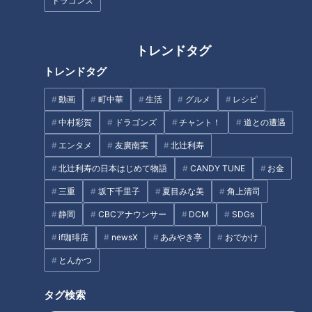
ドラゴンズ
・タイトル: 「キッズ･ウォー～ざけんなよ～」シリーズ1
トレンドタグ
・配信期間: 2024年5月9日(木)12:00〜7月17日(水)12:00
トレンドタグ
・配信サービス: TVer（ティーバー）、 Locipo（ロキポ）
動画
町中華
生活
グルメ
レシピ
中村彩賀
ドラゴンズ
チャント！
道との遭遇
・出演: 生稲晃子、川野太郎、井上真央 ほか
エンタメ
友廣南実
北辻利寿
◆配信URL
北辻利寿の日本はじめて物語
CANDY TUNE
お金
三重
坂下千里子
夏目みな美
角上清司
・TVer:
https://tver.jp/series/srepkirvso
静岡
CBCアナウンサー
DCM
SDGs
・Locipo:
https://locipo.jp/playlist/62b54f63-4fa2-4ba1-
if珈琲店
newsX
あみやき亭
おでかけ
8d18-197966d10cd1
とんかつ
◆「Locipo（ロキポ）」について
タグ検索
名古屋のテレビ5局が運営する動画配信サービス。テレビ番組