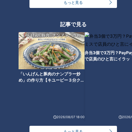
この記事を見たあなたへのおすすめ
もっと見る
記事で見る
放送枠争奪！若手Ｄ再生回数バ
弁当3個で3万円？PayP
サザン桑田佳祐が全国ツアーを
トル第二弾！
で店員のひと言にイラッ
完走！コロナ禍の列島に元気が
贈られた夜
「いんげんと豚肉のナンプラー炒
め」の作り方【キユーピー３分クッ
キング】
昔の曲に新しい命。伊東たけ
し、新生T-SQUAREを語る
太田光 大河ドラマ「べらぼ
2026/08/07 18:00
2026/
う」秘話を語る！【来週のデラ
ラバはチョコの名店ラルケスト
もっと見る
密着】