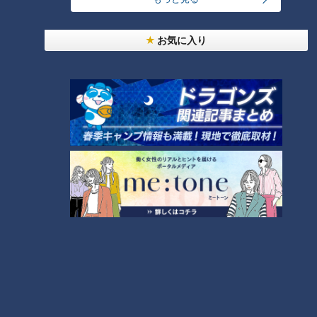
お気に入り
懐かしの話題再び！落合英二さ
本当に怖い！高齢者の貧血
んからレジェンド岩瀬さんへ無
情の一言！“オーラがないんだ
よ”
タグ
PR TIMES
オススメ関連コンテンツ