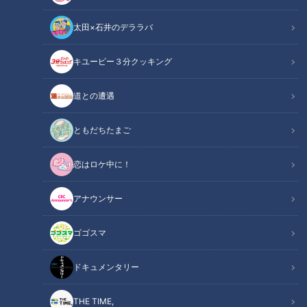
太田×石井のデララバ
キユーピー３分クッキング
CBC web
道との遭遇
「CBC web」からのお知らせ
ともだちたまご
全国のお茶の間で大人気を博した、昼ドラマ『キッズ･ウォー
恋はロケ中に！
～ざけんなよ～』は今年で25周年を迎えます。それを記念し
てシリーズ1を、民放公式テレビ配信サービス「TVer（ティー
アナウンサー
バー）」と「Locipo（ロキポ）」で、2024年5月9日(木)から7
月17日(水)までの期間限定で無料配信されることが決定しまし
ゴゴスマ
た！
ドキュメンタリー
「キッズ・ウォー」は、1999年から2003年にかけてTBS系
列で放送された昼ドラマシリーズです。最高視聴率17.2%（関
THE TIME,