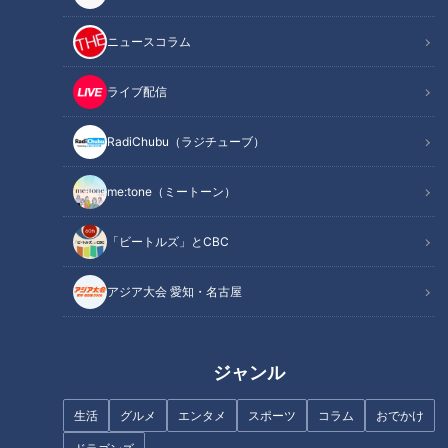
東地区）を記録するなど、昼ドラマとしては異例の大ヒットを
記録し、国民的ホームドラマとして広く認知されました。今回
ニュースコラム
の配信では、春子（生稲晃子）と大介（川野太郎）の再婚から
始まる、シリーズ1の物語を全話楽しむことができます。元気
ライブ配信
いっぱいの茜（井上真央）をはじめとする子供たちと、新しい
RadiChubu（ラジチューブ）
家族となった春子と大介が繰り広げる、笑いあり涙ありのホー
ムドラマは、当時を知る人はもちろん、初めて見る若い世代も
me:tone（ミートーン）
楽しめること間違いなしです。
「ビートルズ」とCBC
あの頃の懐かしさを感じたい方、話題のドラマを初めてご覧に
なりたい方、この機会にぜひ「キッズ・ウォー」をお楽しみく
アジア大会 愛知・名古屋
ださい！
また、今後「キッズ・ウォー」シリーズ２以降の配信も予定し
ジャンル
ております。
生活
グルメ
エンタメ
スポーツ
コラム
おでかけ
◆配信概要