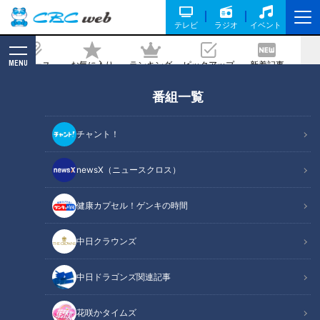
テレビ
ラジオ
イベント
MENU
ニュース
お気に入り
ランキング
ピックアップ
新着記事
CBC MAGAZINE
番組一覧
25周年を記念して懐かしいあのドラマが
帰ってくる！井上真央主演『キッズ・ウ
チャント！
ォー』がTVerとLocipoで無料一挙配
信！
newsX（ニュースクロス）
2024/05/09 12:30
健康カプセル！ゲンキの時間
中日クラウンズ
中日ドラゴンズ関連記事
花咲かタイムズ