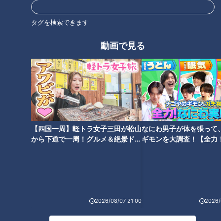
の見逃し配信はもちろん、ニュースや番組で取り上げたエンタ
タグを検索できます
メ、グルメ、おでかけ情報などを配信中。
動画で見る
・URL:
https://locipo.jp/
・参加社: 東海テレビ放送、中京テレビ放送、CBCテレビ、メ
～テレ、テレビ愛知
・iOSアプリ:
https://apps.apple.com/jp/app/id1129036148
【四国一周】軽トラ女子三田が松山
なにわ男子が体を張って
から下道で一周！グルメ＆絶景ドラ
ギモンを大調査！【全力
・Androidアプリ:
イブ⑳
験部～ナゴヤのギモン、
https://play.google.com/store/apps/details?
～】
id=jp.co.ctv.chuun
この記事の画像を見る
2026/08/07 21:00
2026/