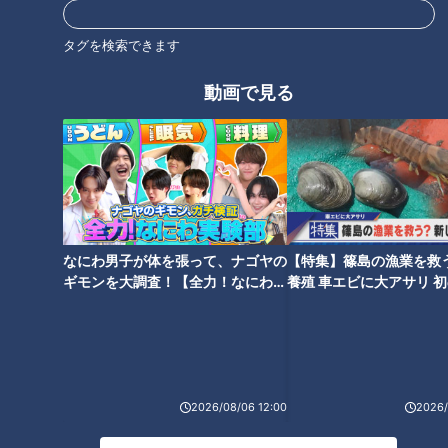
リア・Mimosa Day」というイベント事業を実施しています。
タグを検索できます
女性のエンパワーメントを促進するために、様々な活動を積極
的に展開しています。今年の「イタリア・Mimosa Day」のテ
動画で見る
ーマは、『BE BRAVE！勇気』です。勇気に満ち溢れて、いろ
いろなことに挑戦する女性を応援するイベントプロモーション
が各地で行われます。
「イタリア・Mimosa Day」に関するイベント詳細は在日イタ
リア商工会議所の公式HPへ
https://iccj.or.jp/ja/events/
なにわ男子が体を張って、ナゴヤの
【特集】篠島の漁業を救
ギモンを大調査！【全力！なにわ実
養殖 車エビに大アサリ 
験部～ナゴヤのギモン、ガチ検証
【newsX】
＜協力＞
～】
在日イタリア商工会議所(ICCJ)は、1972年にイタリア政府・
Assocamerestero (在外イタリア商工会議所協会)の日本の拠
2026/08/06 12:00
2026/
点として、東京に設立されました。以来50年以上に、日本と
イタリアの架け橋として、日伊ビジネス交流促進のため活動し