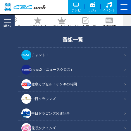
テレビ
ラジオ
イベント
MENU
ニュース
お気に入り
ランキング
ピックアップ
新着記事
CBC MAGAZINE
番組一覧
抽選で10名様にチョコレートが当たる！
「ミモザの日」プレゼントキャンペーン
チャント！
2024/02/27 12:00
newsX（ニュースクロス）
健康カプセル！ゲンキの時間
中日クラウンズ
中日ドラゴンズ関連記事
花咲かタイムズ