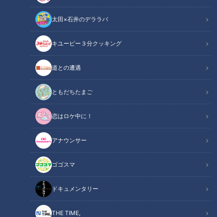
CBC web
「CBC web」からのお知らせ
太田×石井のデララバ
3月8日は「ミモザの日」。女性の地位向上支援や女性のエン
キユーピー３分クッキング
パワーメント推進活動の一環としても世界中で注目されていま
す。東海三県で放送中の「CBCショッピング」では、在日イ
道との遭遇
タリア商工会議所と連携して、社会で輝く女性に感謝の意を込
ともだちたまご
めて、ミモザの花のように黄金に輝くチョコレート「Ferrero
Rocher (フェレロ・ロシェ)」のプレゼントキャンペーンを実
恋はロケ中に！
施します。
アナウンサー
CBCショッピング
ゴゴスマ
◆毎週月曜～金曜、日曜 深夜2時～3時台に放送
ドキュメンタリー
◆放送エリア：愛知、岐阜、三重
THE TIME,