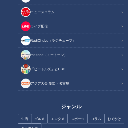
プレゼントキャペーン放送予定：
ニュースコラム
2024年2月29日(木)～3月8日(金) ※3月3日除く
ライブ配信
【キャンペーン詳細】
RadiChubu（ラジチューブ）
■タイトル：
me:tone（ミートーン）
ミモザの日 プレゼントキャンペーン
「ビートルズ」とCBC
■応募方法：
アジア大会 愛知・名古屋
QRコードを読み取りキャンペーン応募ページへアクセスして
ください
ジャンル
■応募期間：
生活
グルメ
エンタメ
スポーツ
コラム
おでかけ
2024年2月29日(木)～3月8日(金) 23:59