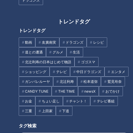
ドラゴンズ
■プレゼント賞品：
トレンドタグ
「Ferrero Rocher (フェレロ・ロシェ)」(30個入り) 10名様
トレンドタグ
動画
友廣南実
ドラゴンズ
レシピ
世界で愛されるイタリアを代表するチョコレート「Ferrero
Rocher」
道との遭遇
グルメ
生活
北辻利寿の日本はじめて物語
ゴゴスマ
厳選されたヘーゼルナッツをココアヘーゼルナッツクリームと
ショッピング
テレビ
中日ドラゴンズ
エンタメ
ウエハースで包みクラッシュヘーゼルナッツとチョコレートで
ガンバレルーヤ
北辻利寿
松本道弥
鷲見玲奈
コーティングした「Ferrero Rocher (フェレロ・ロシェ)」。
サクッした食感とクリーミーで香ばしい味が楽しめる大人の甘
CANDY TUNE
THE TIME
newsX
おでかけ
さのチョコレート菓子です。
お金
ちょい足し
チャント！
テレビ番組
三重
上田家
下道
在日イタリア商工会議所は、3月8日、イタリアで男性が女性
に感謝の意を込めて美しいミモザの花を贈るというイタリアの
タグ検索
すてきな文化習慣を日本に広めるために、2021年より「イタ