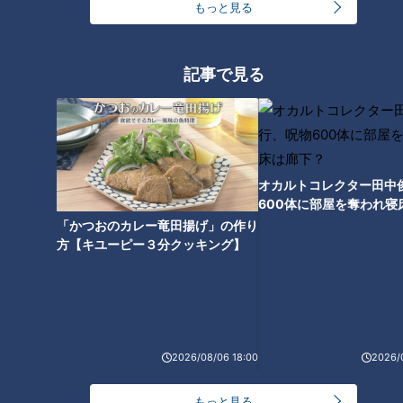
もっと見る
ています。イタリアへ海外進出する日本企業及び日本市場へ進
出するイタリア企業やイタリアとの連携をより深めたい日本企
業や行政・団体に対して、様々な支援やサービスを提供してい
記事で見る
ます。さらには、世界各国54カ国にまたがる約80在外イタリ
ア商工会議所と連携して、様々なグローバル活動も行っていま
す。
オカルトコレクター田中
この記事の画像を見る
600体に部屋を奪われ寝
下？
「かつおのカレー竜田揚げ」の作り
方【キユーピー３分クッキング】
この記事を見たあなたへのおすすめ
2026/08/06 18:00
2026/
もっと見る