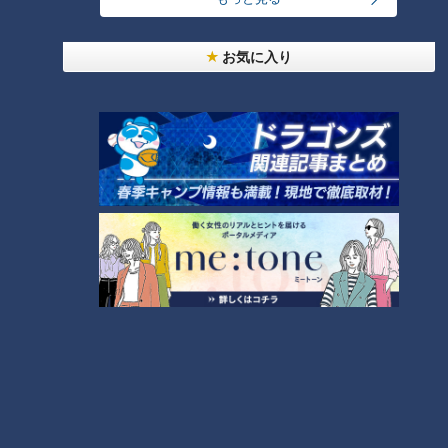
夏休みの思い出に！親子スタジ
抽選で10名様にチョコレートが
オ見学会や講師厳選のエプロン
お気に入り
当たる！「ミモザの日」プレゼ
が当たるチャンス「キユーピー
ントキャンペーン
３分クッキング 視聴キャンペ
ーン」
雨の日でも前向きに！心理学を
使ったレイングッズ選び
「ジブリパーク」で愛知県民対
象の先行抽選販売スタート！日
程は？応募方法は？
超人気美容系YouTuberが教え