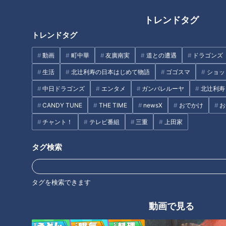
は宝物です」（愛知県50代女性）
トレンドタグ
トレンドタグ
●「料理が大好きなのは、先生のおかげです」 （愛知県４0
代女性）
動画
町中華
友廣南実
道との遭遇
ドラゴンズ
生活
北辻利寿の日本はじめて物語
ゴゴスマ
ショッ
※一部抜粋
中日ドラゴンズ
エンタメ
ガンバレルーヤ
北辻利寿
最後の１週間は、今だから伝えたいレシピ
CANDY TUNE
THE TIME
newsX
おでかけ
お
講師歴45年という長い年月で、宮本先生が提案したレシピ
チャント！
テレビ番組
三重
上田家
は4393品。料理修業したフランス仕込みのメニューをご家庭
で再現する方法から、手軽だけどひと工夫でさらに美味しくな
タグ検索
る家庭料理まで、常に料理を作る人のことを考え「簡単・便
利」を追求されてきました。放送最後の1週間も、レシピにひ
タグを検索できます
と工夫ある「今だからこそ伝えたい献立」です。
動画で見る
●宮本家では親子で作った食育レシピの「シューマイ」、旬の
新玉ねぎでレシピを考案