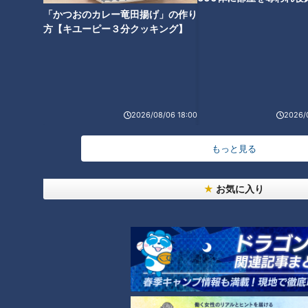
３月19日(木) ポテトサラダ
下？
「かつおのカレー竜田揚げ」の作り
方【キユーピー３分クッキング】
３月20日(金) ロッククッキー
３月21日(土) いなりずし
2026/08/06 18:00
2026/
放送部分の収録後には『年表で振り返る、宮本先生と3分ク
もっと見る
ッキング』と題して、トークショーを実施しました。日本の食
卓の変遷と、番組の節目に立ち会ってきた宮本先生の歩みをた
どることで、改めて45年という時間の長さに会場からも驚き
お気に入り
の声が上がりました。
また、イベントの最後にはサプライズで、調理助手でもある宮
本先生の奥さまが登場。「お疲れ様でした」のひと言と共に花
束が贈られ、フィナーレを迎えました。