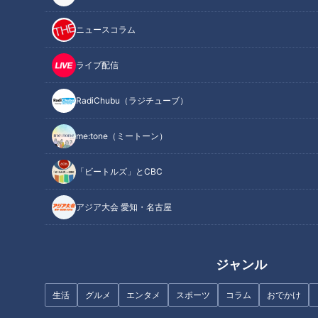
番組では、宮本先生最後の放送を「宮本先生スペシャル」と題
ニュースコラム
し、視聴者の皆様をお招きして2月6日(金)・7日(土)の2日間、
公開収録を行いました。
ライブ配信
宮本先生へ感謝のメッセージ
RadiChubu（ラジチューブ）
公開収録には、予想を超える多くの応募の中から、約800人
の視聴者が参加しました。
me:tone（ミートーン）
会場には、お父様である宮本三郎先生（「キユーピー３分クッ
キング」初代講師）の代からのファンという女性や、イベント
「ビートルズ」とCBC
のために北海道からフェリーで足を運んだご夫婦など、遠方か
らも多くの方が来場。参加者からは宮本先生への心のこもった
アジア大会 愛知・名古屋
感謝のメッセージを多数お寄せいただきました。
●「宮本先生のレパートリーが娘へ、また家族へ受け継がれて
ジャンル
います」 （東京都50代女性）
生活
グルメ
エンタメ
スポーツ
コラム
おでかけ
●「これまで教えていただいたレシピやポイントをとったメモ