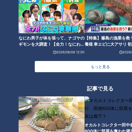
●お父様・三郎先生直伝、ドレッシングで下味を付けて味に奥
行きをだす「ポテトサラダ」
●宮本先生幼少期の思い出の味「ロッククッキー」は、生地の
なにわ男子が体を張って、ナゴヤの
【特集】篠島の漁業を救
ギモンを大調査！【全力！なにわ実
養殖 車エビに大アサリ 
型抜きがいらず初心者向け
験部～ナゴヤのギモン、ガチ検証
【newsX】
2026/08/06 12:00
2026/
～】
など
もっと見る
【公開収録の放送日と献立】
記事で見る
３月16日(月) コンビーフのロールキャベツ
３月17日(火) サーモンピラフ
３月18日(水) 新玉ねぎのやわらかシューマイ
オカルトコレクター田中
600体に部屋を奪われ寝