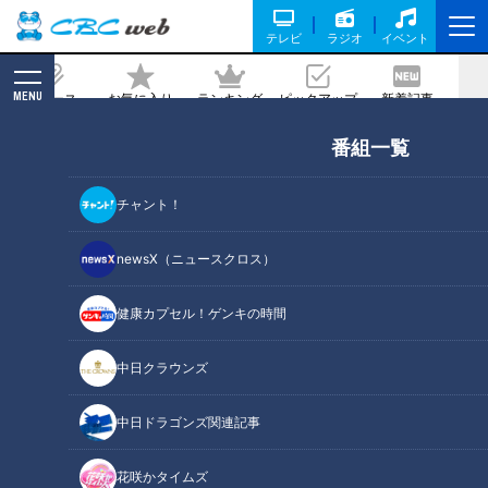
テレビ
ラジオ
イベント
MENU
ニュース
お気に入り
ランキング
ピックアップ
新着記事
CBC MAGAZINE
番組一覧
講師歴45年で４３９３レシピを日本の
食卓へ！キユーピー３分クッキング宮本
チャント！
和秀先生が卒業 最後の収録は約８００人
の視聴者が参加
newsX（ニュースクロス）
2026/02/24 17:00
健康カプセル！ゲンキの時間
中日クラウンズ
中日ドラゴンズ関連記事
花咲かタイムズ