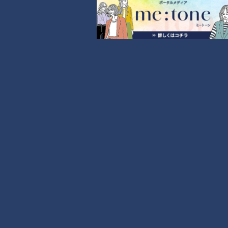
〇トークショー部分は、後日番組公式YouTubeにて期間限定
で配信予定
宮本和秀 （みやもと かずひで）先生
1951年 愛知県生まれ 74歳
番組初代講師であり父である宮本三郎先生に代わり、1980年6
月に番組講師へ。着任してから約45年。
「愛情は、塩にも勝る調味料」をモットーに、作りやすい家庭
料理を提案。
2026年3月放送をもって番組を卒業。
【番組概要】
＜タイトル＞ 「キユーピー３分クッキング」