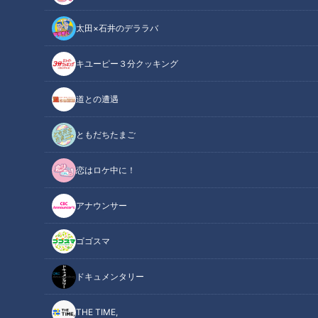
太田×石井のデララバ
キユーピー３分クッキング
道との遭遇
ともだちたまご
恋はロケ中に！
CBC web
アナウンサー
「CBC web」からのお知らせ
ゴゴスマ
ＣＢＣテレビで放送している料理番組「キユーピー３分クッキ
ドキュメンタリー
ング」で45年にわたり講師を務めた宮本和秀先生が、2026年
3月の放送をもって番組を卒業されます。
THE TIME,