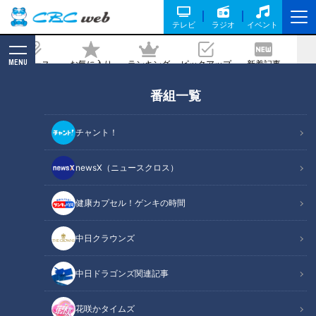
テレビ
ラジオ
イベント
MENU
ニュース
お気に入り
ランキング
ピックアップ
新着記事
CBC MAGAZINE
番組一覧
配信チケット販売中！「大石邦彦×丸田
佳奈×宮沢孝幸×山本尚範」トークイベ
チャント！
ント『CBCチャント！×医療 大石が聞
く』 12月3日（日）午後3時 ＣＢＣホー
newsX（ニュースクロス）
ルで開催
健康カプセル！ゲンキの時間
2023/11/21 15:00
中日クラウンズ
中日ドラゴンズ関連記事
花咲かタイムズ