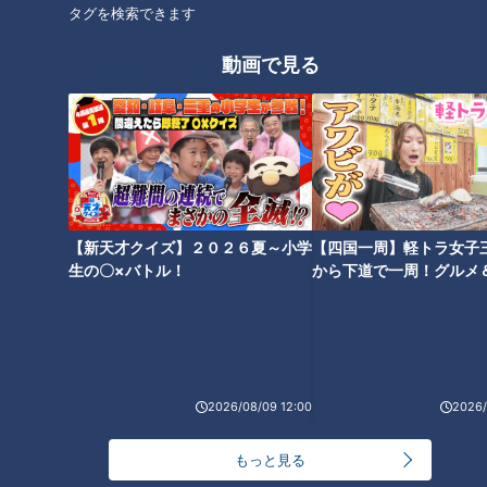
タグを検索できます
主催：ＣＢＣテレビ
動画で見る
観覧チケット：全席指定 3,900円（税込） （販売中）
※５歳以上は有料。４歳以下は膝上のみ無料。お席が必要な場
合は有料。
チケット取り扱い：CBCチケットセンター
（
https://www.tickets.funity.jp/cbc/events/view/7882
）
【新天才クイズ】２０２６夏～小学
【四国一周】軽トラ女子
生の〇×バトル！
から下道で一周！グルメ
イブ⑳
ライブ配信チケット：2,000円（税込）
配信プラットフォーム：Locipo（ロキポ）
2026/08/09 12:00
2026/
URL：
https://locipo.jp/premium/live/ceeaf6f4-83d0-4688-
adac-fadb378b2f09
もっと見る