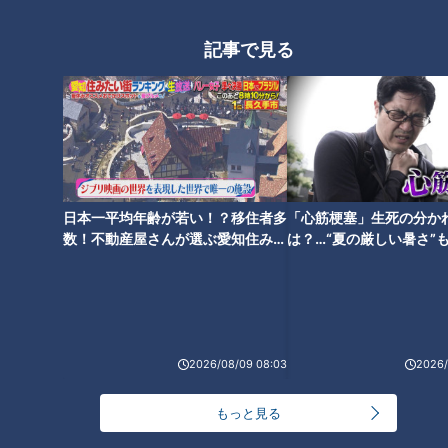
※見逃し配信はライブ後、12月6日（水）12:00より配信しま
す。
記事で見る
権利等の都合上、ライブ映像から一部変更になる可能性があり
ます。
※見逃し配信の購入は、2023年12月26日（火）12:00までとな
ります。
日本一平均年齢が若い！？移住者多
「心筋梗塞」生死の分か
数！不動産屋さんが選ぶ愛知住みた
は？…“夏の厳しい暑さ”
イベントに関する問い合わせ：CBCテレビ事業部 052-241-
い街ランキング1位は？
に！発症前のキケンなサ
8118
法
※平日の10時～18時対応。
2026/08/09 08:03
2026/
【番組概要】
もっと見る
＜タイトル＞