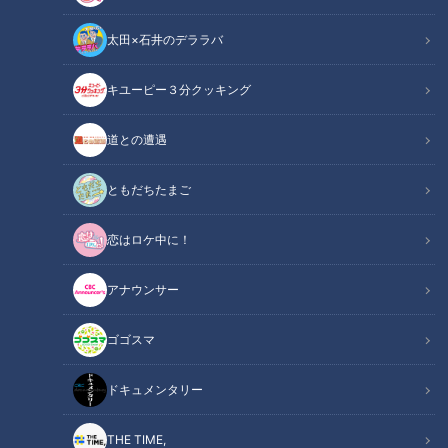
太田×石井のデララバ
キユーピー３分クッキング
道との遭遇
ともだちたまご
恋はロケ中に！
CBC web
アナウンサー
「CBC web」からのお知らせ
ゴゴスマ
＜イベント紹介＞
ドキュメンタリー
CBCテレビが独自の深掘り取材を長期にわたって継続してい
る医療関連の話題について、テレビでは伝えきれない最新の情
THE TIME,