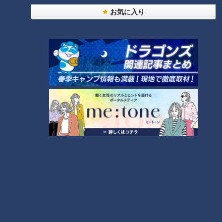
『大石が聞く！』
お気に入り
ＣＢＣテレビの夕方情報番組「チャント！」で毎週放送の人気
コーナー。
多岐にわたる社会問題への深掘り取材を続け、徹底した現場主
義にこだわる。特に、足かけ3年にわたって新型コロナのワク
チン副反応問題の取材が全国から注目を集める。ワクチン接種
後に死亡した方の家族や長期体調不良になった「ワクチン後遺
症」患者への取材を通じて、ワクチン問題の「リアル」を伝え
続けている。毎週更新されるYouTube動画の再生回数が5000
万回を超え、取材をまとめた書籍は重版が相次ぐなど大きな反
響を呼んだ。
＜出 演＞
出 演：大石邦彦