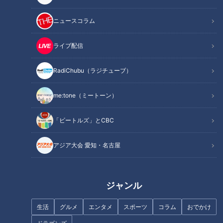
報、さらには取材のウラ話など”ここだけの”話をお伝えしま
す！ 夕方ニュース番組「チャント！」でおなじみの大石邦彦
ニュースコラム
アンカーマン が、「新型コロナの今」と「接種3年目に入っ
たワクチンの副反応」などについて最前線の医師と“ホンネト
ライブ配信
ーク”を繰り広げます！
RadiChubu（ラジチューブ）
観覧チケットは完売しましたが、Locipo（ロキポ）で有料配
信をします。
me:tone（ミートーン）
https://locipo.jp/premium/live/ceeaf6f4-83d0-4688-adac-
「ビートルズ」とCBC
fadb378b2f09
・ライブ配信チケット：2,000円（税込）
アジア大会 愛知・名古屋
公演概要
ジャンル
公演名：CBCチャント！×医療 「大石が聞く」
生活
グルメ
エンタメ
スポーツ
コラム
おでかけ
～テレビじゃ聞けない ここだけのウラ話～