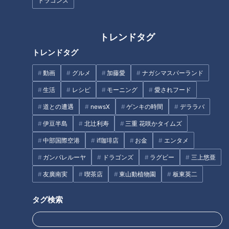
ドラゴンズ
日時：2023年12月3日(日) 14:15 開場 １5:00開演
トレンドタグ
出演: 司会:大石邦彦（CBCテレビ解説委員）
トレンドタグ
ゲスト:丸田佳奈（医師・産婦人科）
動画
グルメ
加藤愛
ナガシマスパーランド
生活
レシピ
モーニング
愛されフード
宮沢孝幸（京都大学 医生物学研究所准教
授）
道との遭遇
newsX
ゲンキの時間
デララバ
伊豆半島
北辻利寿
三重 花咲かタイムズ
山本尚範（名古屋大学 医学部付属病院救
中部国際空港
if珈琲店
お金
エンタメ
急科長）
ガンバレルーヤ
ドラゴンズ
ラグビー
三上悠亜
※出演者は予告なく変更となる場合があります。
友廣南実
喫茶店
東山動植物園
板東英二
会場：ＣＢＣホール（〒460-8405名古屋市中区新栄1-2-8 Ｃ
タグ検索
ＢＣ会館内）