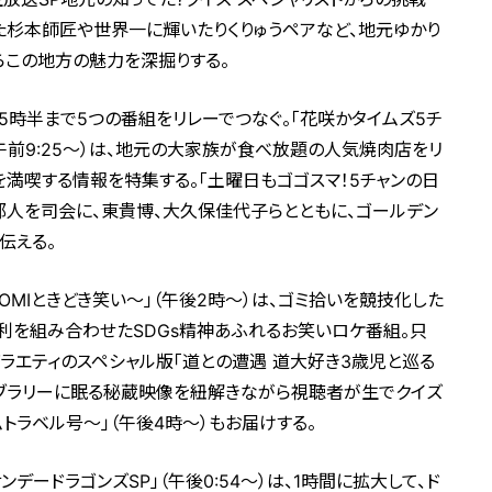
てた杉本師匠や世界一に輝いたりくりゅうペアなど、地元ゆかり
らこの地方の魅力を深掘りする。
後5時半まで5つの番組をリレーでつなぐ。「花咲かタイムズ5チ
午前9:25～）は、地元の大家族が食べ放題の人気焼肉店をリ
を満喫する情報を特集する。「土曜日もゴゴスマ！5チャンの日
河合郁人を司会に、東貴博、大久保佳代子らとともに、ゴールデン
伝える。
OMIときどき笑い～」（午後2時～）は、ゴミ拾いを競技化した
喜利を組み合わせたSDGs精神あふれるお笑いロケ番組。只
ラエティのスペシャル版「道との遭遇 道大好き3歳児と巡る
のライブラリーに眠る秘蔵映像を紐解きながら視聴者が生でクイズ
ムトラベル号～」（午後4時～）もお届けする。
ンデードラゴンズSP」（午後0:54～）は、1時間に拡大して、ド