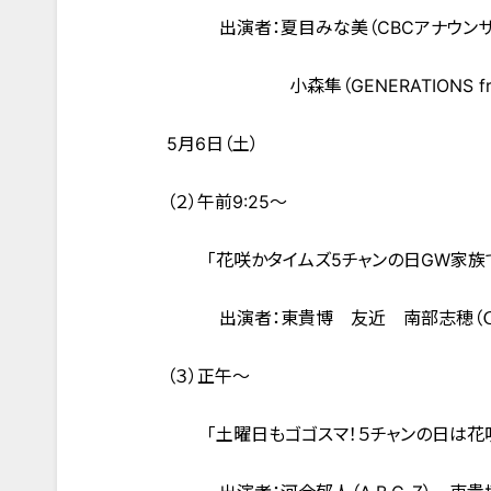
出演者：夏目みな美（CBCアナウン
小森隼（GENERATIONS from E
5月6日（土）
（２）午前9:25～
「花咲かタイムズ5チャンの日GW家族で
出演者：東貴博 友近 南部志穂（ＣＢ
（３）正午～
「土曜日もゴゴスマ！５チャンの日は花咲