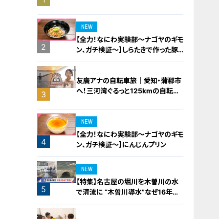
橋梁とは？未公開の道3選
NEW
【全力！なにわ実験部～ナゴヤのギモ
2
ン、ガチ検証～】しらたきで作った豚
バラミンチの油そば
友廣アナの自転車旅｜愛知・蒲郡市
へ！三河湾ぐるっと125kmの自転車
3
旅！【チャント！特集】
NEW
【全力！なにわ実験部～ナゴヤのギモ
4
ン、ガチ検証～】にんじんプリン
NEW
【特集】名古屋の堀川を木曽川の水
5
で清流に “木曽川導水”なぜ16年ぶ
り？【newsX】