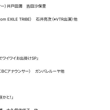
サー）井戸田潤 吉田沙保里
XILE TRIBE） 石井亮次（※VTR出演）他
ワイワイお出掛けSP」
Ｃアナウンサー） ガンバレルーヤ他
かと！」