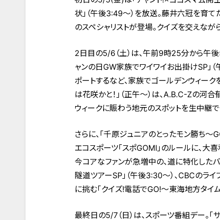
状」（午後3:49～）を放送。藤井六冠を育
のスペシャリストが登場。クイズを交えなが
2日目の5/6（土）は、午前9時25分から午
ャンの日GW家族でワイワイお出掛けSP」（
ポートするなど、家族でゴールデンウィーク
は花咲かと！」（正午～）は、A.B.C-Zの
ウィークに賑わう地元のスポットを生中継で
さらに、「千原ジュニアのとったモン勝ち～G
エコスポーツ「スポGOMI」のルールに、大
今コアなファンが急増中の、道に特化したバ
隧道ツアーSP」（午後3:30～）、CBC
に挑む「クイズ!電話でGO!～東海地方タイ
最終日の5/7（日）は、スポーツ番組デー。「サ