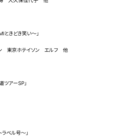
貴博 大久保佳代子 他
Iときどき笑い～」
ン 東京ホテイソン エルフ 他
ツアーSP」
トラベル号～」