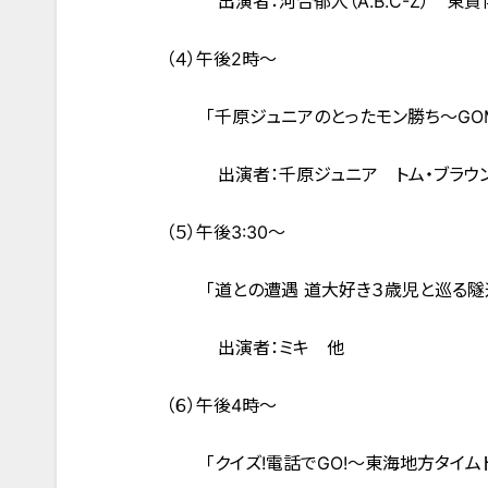
出演者：河合郁人（A.B.C-Z） 東
（４）午後2時～
「千原ジュニアのとったモン勝ち～GOM
出演者：千原ジュニア トム・ブラウ
（５）午後3:30～
「道との遭遇 道大好き３歳児と巡る隧道
出演者：ミキ 他
（６）午後4時～
「クイズ!電話でGO!～東海地方タイム