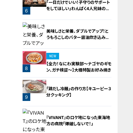
「一日だけでいい！子守りのサポート
をしてほしい」わんぱく4人兄妹の子
6
守りをお助け！
美味しさと栄養、ダブルでアップ！と
うもろこしのバター醤油炊き込みご
飯
NEW
【全力！なにわ実験部～ナゴヤのギモ
8
ン、ガチ検証～】大橋特製お好み焼き
7
「鶏だし冷麺」の作り方【キユーピー３
分クッキング】
9
『VIVANT』のロケ地になった東海地
方の病院「爆破しないで！」