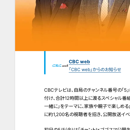
CBC web
「CBC web」からのお知らせ
CBCテレビは、自局のチャンネル番号の「5」
付け、合計12時間以上に渡るスペシャル番
一緒に」をテーマに、家族や親子で楽しめる
に約1,200名の視聴者を招き、公開放送イ
初日の5/5(金)は「チャント!×ゴゴスマ公