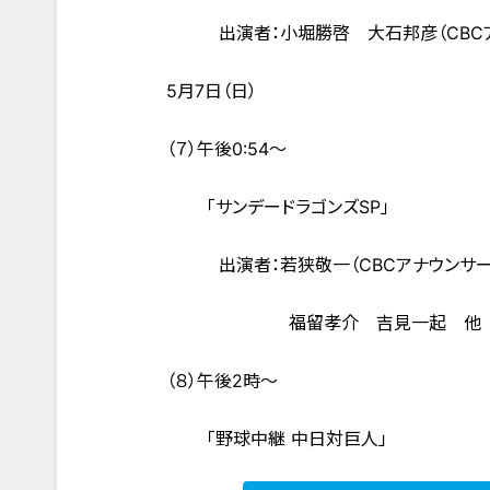
出演者：小堀勝啓 大石邦彦（CBCア
5月7日（日）
（７）午後0:54～
「サンデードラゴンズSP」
出演者：若狭敬一（CBCアナウンサー）
福留孝介 吉見一起 他
（８）午後2時～
「野球中継 中日対巨人」