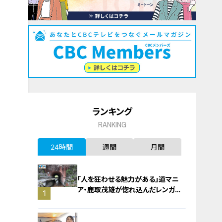
ランキング
RANKING
24時間
週間
月間
「人を狂わせる魅力がある」道マニ
ア・鹿取茂雄が惚れ込んだレンガの
1
橋梁とは？未公開の道3選