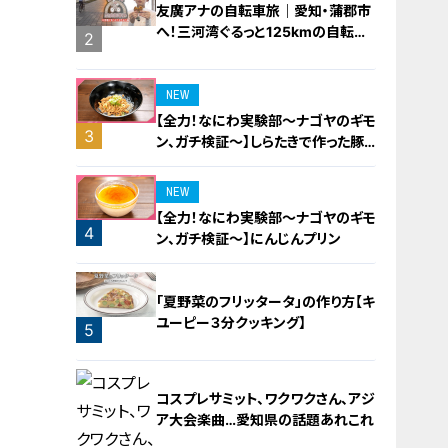
友廣アナの自転車旅｜愛知・蒲郡市
へ！三河湾ぐるっと125kmの自転車
2
旅！【チャント！特集】
NEW
【全力！なにわ実験部～ナゴヤのギモ
3
ン、ガチ検証～】しらたきで作った豚
バラミンチの油そば
NEW
【全力！なにわ実験部～ナゴヤのギモ
4
ン、ガチ検証～】にんじんプリン
「夏野菜のフリッタータ」の作り方【キ
ユーピー３分クッキング】
5
コスプレサミット、ワクワクさん、アジ
ア大会楽曲…愛知県の話題あれこれ