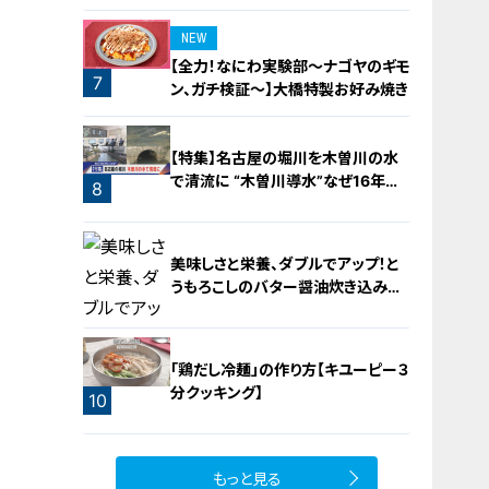
NEW
【全力！なにわ実験部～ナゴヤのギモ
7
ン、ガチ検証～】大橋特製お好み焼き
6
【特集】名古屋の堀川を木曽川の水
で清流に “木曽川導水”なぜ16年ぶ
8
り？【newsX】
美味しさと栄養、ダブルでアップ！と
うもろこしのバター醤油炊き込みご
飯
「鶏だし冷麺」の作り方【キユーピー３
分クッキング】
10
9
もっと見る