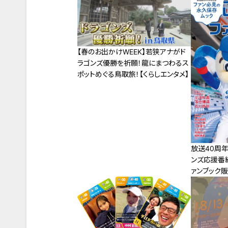
【春のお出かけWEEK】若狭アナがド
ラゴンズ優勝を祈願！龍にまつわるス
ポットめぐる鳥取旅！【くらしエンタメ】
放送40周年
ンズ応援番組
ァンブック販
称で親しま
ドラゴンズ
る「サンデー
毎週日曜 午
らせです。