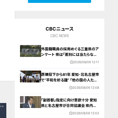
CBCニュース
CBC NEWS
外国籍職員の採用めぐる三重県のア
ンケート 県は｢差別には当たらない｣
と示す方針 諮問機関は｢差別にあた
2026/08/06 12:11
る｣と認定
原爆投下から81年 愛知･北名古屋市
で“平和を祈る鐘” ｢他の国の人たち
も平和になってほしい｣ 市長や地元
2026/08/06 12:08
のボーイスカウトらが黙とう
｢副首都｣指定に向け意欲十分 愛知
県と名古屋市が合同協議会 県内の
自治体トップ｢経済発展や人口対策
2026/08/06 12:02
につながる｣