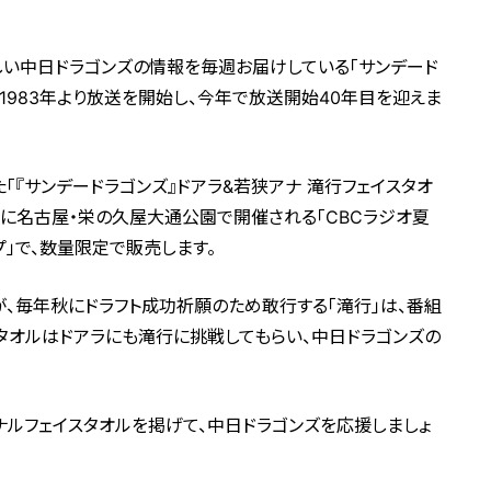
詳しい中日ドラゴンズの情報を毎週お届けしている「サンデード
～)。1983年より放送を開始し、今年で放送開始40年目を迎えま
「『サンデードラゴンズ』ドアラ&若狭アナ 滝行フェイスタオ
日(日)に名古屋・栄の久屋大通公園で開催される「CBCラジオ夏
プ」で、数量限定で販売します。
、毎年秋にドラフト成功祈願のため敢行する「滝行」は、番組
タオルはドアラにも滝行に挑戦してもらい、中日ドラゴンズの
ナルフェイスタオルを掲げて、中日ドラゴンズを応援しましょ