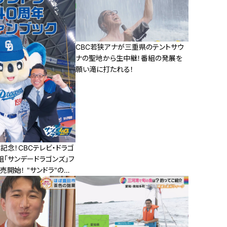
CBC若狭アナが三重県のテントサウ
ナの聖地から生中継！番組の発展を
願い滝に打たれる！
記念！CBCテレビ・ドラゴ
「サンデードラゴンズ」フ
売開始！ "サンドラ"の愛
れ、どこよりも詳しい中日
の情報を毎週お届けしてい
ドラゴンズ」(CBCテレビ
後0時54分～)よりお知