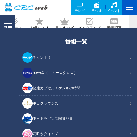
テレビ
ラジオ
イベント
MENU
ニュース
お気に入り
ランキング
ピックアップ
新着記事
CBC MAGAZINE
番組一覧
実話怪談の最高峰が名古屋に集結！『名
古屋の怖い夜』第3弾が9月5日（土）に
チャント！
開催決定！
newsX（ニュースクロス）
2026/06/08 15:30
健康カプセル！ゲンキの時間
中日クラウンズ
中日ドラゴンズ関連記事
花咲かタイムズ