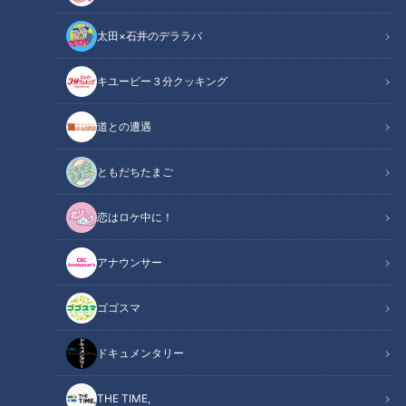
太田×石井のデララバ
キユーピー３分クッキング
CBC web
「CBC web」からのお知らせ
道との遭遇
CBCテレビがおくるホラーイベント「名古屋の怖い夜」が、
ともだちたまご
第3章へと突入します。2026年9月5日（土）、待望の第3回目
恋はロケ中に！
を開催することが決定いたしました。
アナウンサー
過去2回、チケットが即完売となるなどホラーファンの間で大
きな反響を呼んだ本イベント。今回は最恐の怪談師が名古屋に
ゴゴスマ
集まり、純度100%の恐怖空間をお届けします。
ドキュメンタリー
■ お馴染みの“最恐メンバー”に、オカルト界の2大巨頭が新た
なる刺客として参戦！
THE TIME,