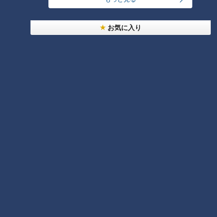
販売スケジュール： 名古屋の怖い夜公式HPにて6月12日
（金）18:00～販売開始
お気に入り
購入はこちらから：名古屋の怖い夜HP
https://hicbc.com/tv/kowaiyoru/
この記事の画像を見る
この記事を見たあなたへのおすすめ
フランス人は菓子店「シャトレ
ーゼ」の店名に顔を赤らめる？
「今の私の方が活きはいいでし
ょ！」CBC友廣アナvsアユ！？
つかみ取りリベンジの結果は？