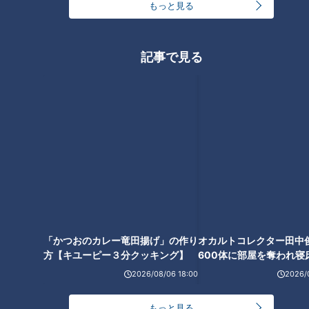
もっと見る
【チケット情報】
◆プレミアム席：15,000円（税込）
記事で見る
最前列中央部確約（限定8席）/公演後、出演者との集合写真
撮影/
プレミアムTシャツ（パープル）付き ※希望者はサイン入り
も可能
カラーはパープルのみ（サイズ・サインは別途希望を伺いま
す。）※ブラック・ホワイトは別途物販予定
「かつおのカレー竜田揚げ」の作り
オカルトコレクター田中
◆一般席：6,000円（税込）
方【キユーピー３分クッキング】
600体に部屋を奪われ寝
下？
2026/08/06 18:00
2026/
◆配信チケット：3,000円（税込）
もっと見る