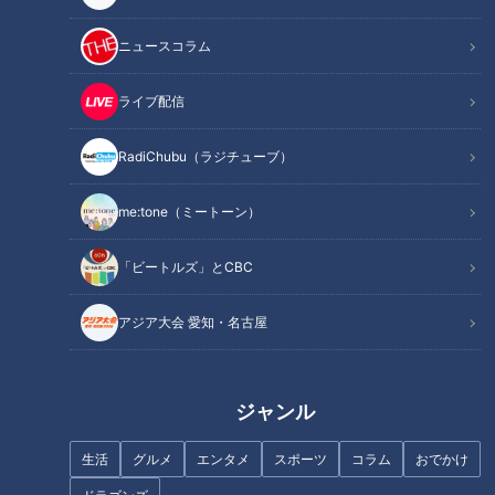
出演者には、初回からイベントの圧倒的な空気感を作り上げて
きたレギュラー陣に加え、唯一無二！呪物に愛された男・田中
ニュースコラム
俊行、スピリチュアル芸人・パシンペロンはやぶさが初参戦。
イベント史上、最も濃密で隙のない「最恐の布陣」が名古屋に
ライブ配信
集結！
RadiChubu（ラジチューブ）
メディアを騒がせる呪物コレクター・田中俊行氏の怪奇譚、そ
して独自の視点を持つパシンペロンはやぶさ氏が加わること
me:tone（ミートーン）
で、どのような化学反応が起きるのか。これまでのファンはも
「ビートルズ」とCBC
ちろん、すべての怪談フリークの期待を裏切らない、予測不能
な一夜となります。
アジア大会 愛知・名古屋
大赤見ノヴ（ナナフシギ）（呪われし名字を持つ男）
ジャンル
吉田猛々（ナナフシギ）（7代目最恐位）
生活
グルメ
エンタメ
スポーツ
コラム
おでかけ
ヤースー（ユタの孫にして視える代表）