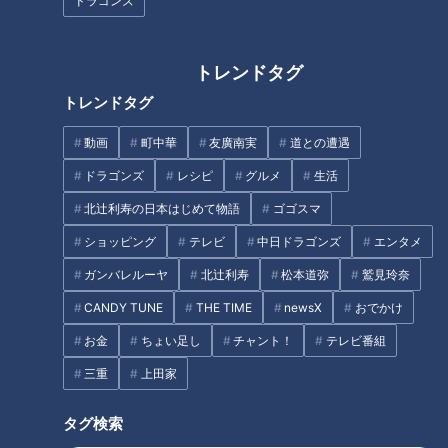
ドラゴンズ
夜馬裕（怪談界の絶対王者）
トレンドタグ
田中俊行（怪談最恐戦2021王者／呪物コレクター）
トレンドタグ
パシンペロンはやぶさ（スピリチュアル芸人／ストーリーテラ
動画
町中華
友廣南実
道との遭遇
ー）
ドラゴンズ
レシピ
グルメ
生活
多くのファンが目撃できるよう、500席規模のホールへ舞台を
北辻利寿の日本はじめて物語
ゴゴスマ
拡大
ショッピング
テレビ
中日ドラゴンズ
エンタメ
過去2回、約80名限定のスタジオ空間で行われ「チケットが手
ガンバレルーヤ
北辻利寿
松本道弥
鷲見玲奈
に入らない」との声が相次いだことを受け、今回は500名近く
CANDY TUNE
THE TIME
newsX
おでかけ
を収容する大型ホールへと舞台を移しての開催が決定しまし
お金
ちょい足し
チャント！
テレビ番組
た。
三重
上田家
空間が大きくなったからこそ可能となる、臨場感あふれる音
響・照明演出。500人の観客が同時に息を呑み、鳥肌を立てる
タグ検索