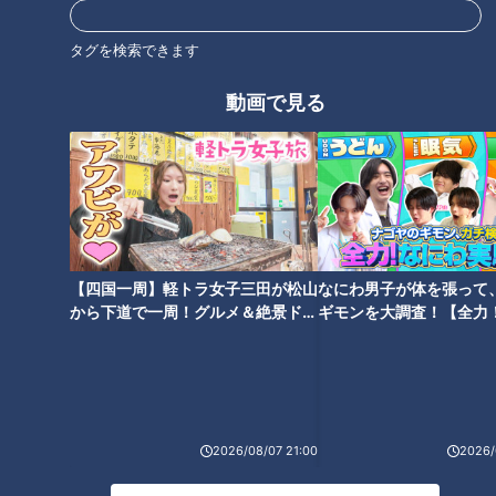
日（日） 午後4時 放送決定！
タグを検索できます
動画で見る
ほぼ三重・津市だけ愛されフー
ビッグサイズの鶏天が3本！？
ド『やじろ』をいただきます！
名古屋で愛される“超弾力麺”の
【愛されフード】
「鶏天うどん」とは？地元の子
どもも大絶賛の巨大な「アップ
ルパイ」も調査！
【四国一周】軽トラ女子三田が松山
なにわ男子が体を張って
から下道で一周！グルメ＆絶景ドラ
ギモンを大調査！【全力
イブ⑳
験部～ナゴヤのギモン、
ドラゴンズ×東海テレビ×CBC=
「キユーピー３分クッキング」
～】
夢の企画 立浪竜 これができた
60周年記念企画 番組オープニ
ら1億円！～１０６ビジョン直撃
ングで紹介されるかも！？「#
賞～
キユーピー3分クッキング踊っ
タグ
てみた TikTokキャンペーン」～
2026/08/07 21:00
2026/
2023年3月16日(木)スタート～