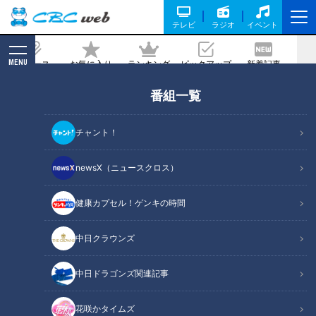
テレビ
ラジオ
イベント
MENU
ニュース
お気に入り
ランキング
ピックアップ
新着記事
CBC MAGAZINE
番組一覧
7ORDER長妻怜央が挑む『地名しりとり
～旅人ながつの挑戦～』が4月から土曜
チャント！
深夜に隔週放送！
newsX（ニュースクロス）
2023/03/21 10:00
健康カプセル！ゲンキの時間
中日クラウンズ
中日ドラゴンズ関連記事
花咲かタイムズ