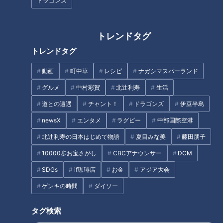
ドラゴンズ
翌週土曜深夜0時30分～見逃し配信
番組HP ：
https://hicbc.com/tv/shiritori/
トレンドタグ
この記事の画像を見る
トレンドタグ
動画
町中華
レシピ
ナガシマスパーランド
この記事を見たあなたへのおすすめ
グルメ
中村彩賀
北辻利寿
生活
道との遭遇
チャント！
ドラゴンズ
伊豆半島
newsX
エンタメ
ラグビー
中部国際空港
北辻利寿の日本はじめて物語
夏目みな美
藤田朋子
10000歩お宝さがし
CBCアナウンサー
DCM
パンサーの向井慧と峯岸みなみ
SDGs
if珈琲店
お金
アジア大会
が徹底応援！東海地区の新時代
CBCテレビ・ドラゴンズ応援番
ゲンキの時間
ダイソー
を担うスーパーアスリートを知
組「サンデードラゴンズ」が今
って、スポーツを楽しく応援し
年で40周年を迎えます！
タグ検索
よう！『パンサー向井の新時代
アスリート応援宣言！』3月19