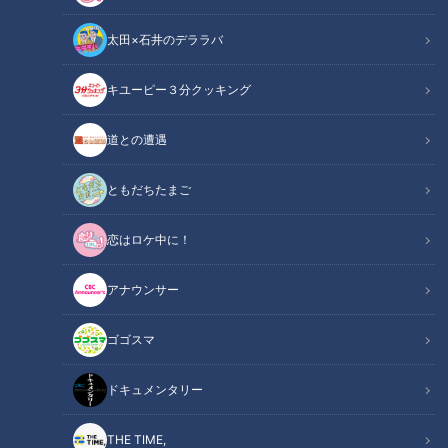
太田×石井のデララバ
キユーピー３分クッキング
CBC web
「CBC web」からのお知らせ
道との遭遇
＜番組紹介＞
ともだちたまご
CBCテレビの深夜バラエティー番組『ノブナガ』の中で放送
恋はロケ中に！
されていた人気企画「地名しりとり」。街行く人と地名のしり
とりをしていき、愛知・岐阜・三重の3県が出たらゴール。当
アナウンサー
時挑戦した芸人のワッキーは、3年9カ月の旅で様々なドラマ
を生んだ。そんな「地名しりとり」が約20年ぶりに復活。7人
ゴゴスマ
組アーティスト「7ORDER」の長妻怜央を新たな旅人にして、
CBCテレビで現在放送中。
ドキュメンタリー
４月以降は、土曜深夜0時28分から隔週で放送することが決
THE TIME,