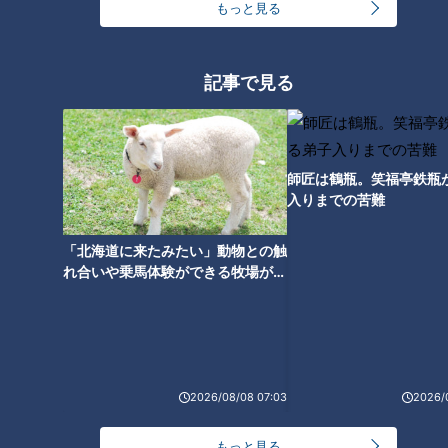
PR TIMES
もっと見る
記事で見る
オススメ関連コンテンツ
師匠は鶴瓶。笑福亭鉄瓶
入りまでの苦難
「北海道に来たみたい」動物との触
7ORDER長妻怜央の地名しりと
れ合いや乗馬体験ができる牧場がオ
りがスタート！ 約20年前に挑戦
ススメ！不動産屋さんが住みたい街
したワッキーもサプライズ登
とは
場！
2026/08/08 07:03
2026/
もっと見る