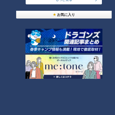
お気に入り
ランキング
RANKING
24時間
週間
月間
友廣アナの自転車旅｜愛知・蒲郡市へ！三河湾ぐる
っと125kmの自転車旅！【チャント！特集】
1
美味しさと栄養、ダブルでアップ！とうもろこしの
バター醤油炊き込みご飯