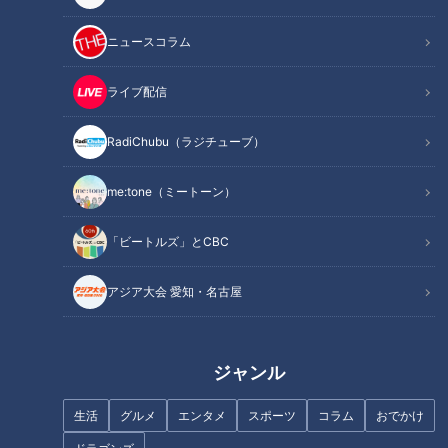
定！現在すでに三重はゴールしているが、残るゴールの愛知・
岐阜にたどり着くことはできるのか！？
ニュースコラム
＜長妻怜央（7ORDER）さんコメント＞
ライブ配信
時間や曜日が変わってより多くの人に見てもらえるようになる
と思うので、嬉しいです。応援してもらえるような存在でいら
RadiChubu（ラジチューブ）
れるように、皆さんに愛を届けられるように頑張っていきま
me:tone（ミートーン）
す。もし時間があればリアルタイムで見ていただけると嬉しい
です！
「ビートルズ」とCBC
番組概要
アジア大会 愛知・名古屋
番組タイトル ： 『地名しりとり～旅人ながつの挑戦～』
放送日時 ： 2023年4月1日(土) 深夜0時28分～深夜0時58分
（隔週放送）
ジャンル
出演 ： 長妻怜央（7ORDER）
配信 ： 番組公式YouTubeチャンネル・動画配信プラットフォ
生活
グルメ
エンタメ
スポーツ
コラム
おでかけ
ームLocipoにて