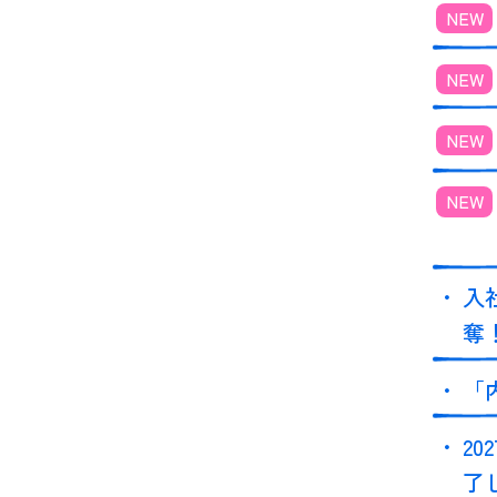
入
奪
「
2
了