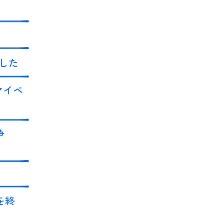
した
マイペ
争
を終