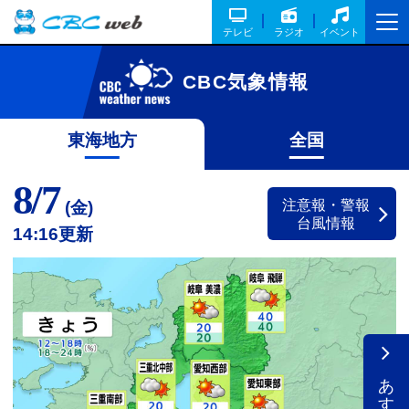
テレビ
ラジオ
イベント
CBC気象情報
東海地方
全国
8/7
注意報・警報
(金)
台風情報
14:16更新
あす