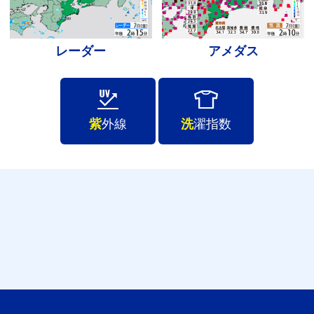
レーダー
アメダス
紫
外線
洗
濯指数