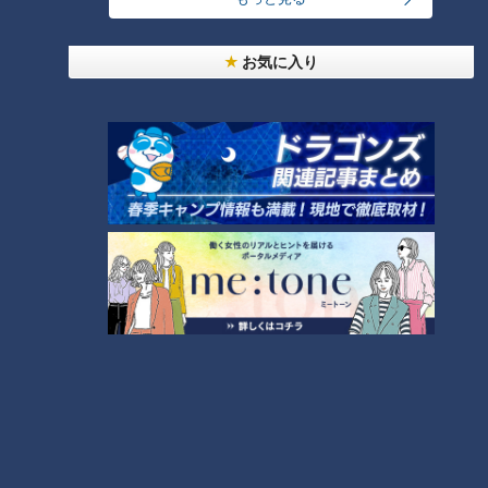
懐かしの話題再び！落合英
百戦錬磨の谷繁も思わず“ま
二さんからレジェンド岩瀬
いった！”広島市民球場で一
お気に入り
さんへ無情の一言！“オーラ
撃KOされたカップルのつぶ
中日ドラゴンズ
中日ドラゴンズ
がないんだよ”
やき野次
燃えドラch
燃えドラch
2021/08/27 17:00
2021/08/11 19:30
スポーツ
岩瀬仁紀
スポーツ
吉見一起
谷繁、吉見が思わずシンク
誰でもできるようなことを
ロ！暑さ強烈のナゴヤ球
どれだけできるのかが勝
場、口を揃えて出た言葉
負！吉見も納得！里崎智也
中日ドラゴンズ
中日ドラゴンズ
「風が！」
が推奨する“準備そして継
燃えドラch
燃えドラch
続”
2021/08/11 18:00
2021/07/30 12:46