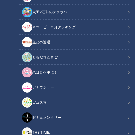
太田×石井のデララバ
キユーピー３分クッキング
中日ドラゴンズ特集サイト
YouTube
道との遭遇
X
ともだちたまご
恋はロケ中に！
燃えドラch
の記事一覧
アナウンサー
カテゴリーを絞り込む
ゴゴスマ
ドキュメンタリー
THE TIME,