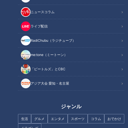
ニュースコラム
若い1番と4番が揃ったらド
敵をダマすには、まず味方
ラAクラスは確保！イバケン
から！川上憲伸、今だから
ライブ配信
コンビ日本一気楽な順位予
明かす現役時代マル秘情
中日ドラゴンズ
中日ドラゴンズ
想！
報！
燃えドラch
燃えドラch
RadiChubu（ラジチューブ）
2022/02/25 11:15
2022/01/26 11:15
井端弘
川上井端のすべらな
小田幸平
川上憲伸
me:tone（ミートーン）
和
い話
「ビートルズ」とCBC
アジア大会 愛知・名古屋
いくでっ幸平！はいなっ憲
爆笑！憲伸・山井ノーヒッ
ジャンル
さん！憲伸小田の爆笑コン
ターコンビから、名将落合
ビが語る、二人の“良い所悪
博満監督に危険な球を投げ
中日ドラゴンズ
中日ドラゴンズ
い所”
た男が今明かされる！
生活
グルメ
エンタメ
スポーツ
コラム
おでかけ
燃えドラch
燃えドラch
2022/01/19 11:15
2021/11/26 11:15