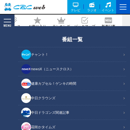
テレビ
ラジオ
イベント
MENU
ニュース
お気に入り
ランキング
ピックアップ
新着記事
CBC MAGAZINE
番組一覧
チャント！
newsX（ニュースクロス）
中日ドラゴンズ関連記事
昇竜復活へ！中日ドラゴンズをCBCテレビ、CBCラジオではさま
健康カプセル！ゲンキの時間
ざまな番組、企画で特集します！
中日クラウンズ
関連リンク
中日ドラゴンズ関連記事
花咲かタイムズ