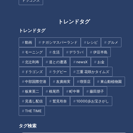
ドラゴンズ
小田幸平
川上憲伸
小田幸平
山井大介
トレンドタグ
トレンドタグ
動画
ナガシマスパーランド
レシピ
グルメ
モーニング
生活
デララバ
伊豆半島
理不尽、不条理、そして無
吉見さん大爆笑！元中日・
北辻利寿
道との遭遇
newsX
お金
駄のオンパレード！憲伸・
伊藤凖規さん、今だから語
井端が当時を嘆く“高校野球
れるドラフト当日裏話！“頭
ドラゴンズ
ラグビー
三重 花咲かタイムズ
中日ドラゴンズ
中日ドラゴンズ
謎の練習”
の中はコアラのマーチでい
燃えドラch
燃えドラch
中部国際空港
友廣南実
喫茶店
東山動植物園
っぱいでした”
2021/11/24 11:15
2021/10/22 11:15
板東英二
根尾昂
町中華
藤田朋子
井端弘
川上井端のすべらな
ドラフト
伊藤準規
見逃し配信
鷲見玲奈
10000歩お宝さがし
和
い話
THE TIME
タグ検索