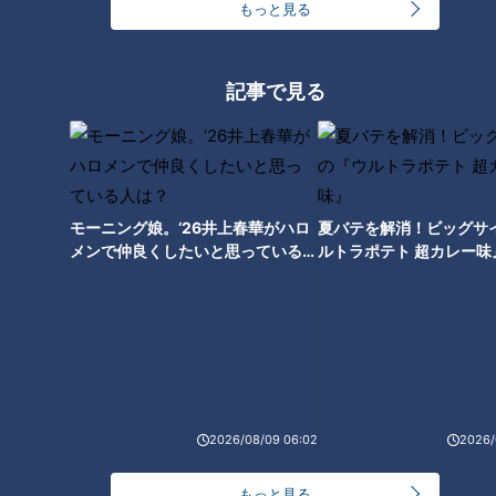
もっと見る
スポーツ
井端弘和
スポーツ
吉見一起
記事で見る
カットボールを生み出した
鉄腕岩瀬が語る、思い出し
モーニング娘。‘26井上春華がハロ
夏バテを解消！ビッグサ
のは憲伸、幅を広げたのは
たくもない北京五輪 そして
メンで仲良くしたいと思っている人
ルトラポテト 超カレー味
オレ！他球団から恐れられ
メジャー移籍話の真相
中日ドラゴンズ
中日ドラゴンズ
は？
た谷繁の“持ち球を新球に変
燃えドラch
燃えドラch
える術”
2021/09/02 18:30
2021/08/27 17:45
スポーツ
吉見一起
スポーツ
岩瀬仁紀
2026/08/09 06:02
2026/
もっと見る