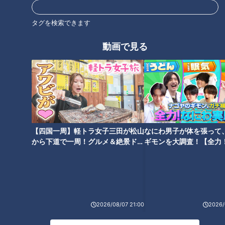
浅尾拓也コーチ、ドラゴン
大野雄大、痛恨のやらかし
タグを検索できます
ズ史上最高のイケメンで昭
事件！今だから明かす“井端
和の香りがプンプン匂う
怒りの表彰式後裏話”
動画で見る
中日ドラゴンズ
中日ドラゴンズ
男！新たな伝説が今、明か
燃えドラch
燃えドラch
される！
2021/10/21 16:00
2021/09/22 17:10
伊藤準規
吉見一起
スポーツ
井端弘和
【四国一周】軽トラ女子三田が松山
なにわ男子が体を張って
から下道で一周！グルメ＆絶景ドラ
ギモンを大調査！【全力
イブ⑳
験部～ナゴヤのギモン、
～】
もし負けていれば…井端の計
谷繁今だから話す！ミスタ
り知れないプレッシャ
ードラゴンズ立浪、現役時
ー！？五輪野球決勝を迎え
代キャンプ笑い話！威風
中日ドラゴンズ
中日ドラゴンズ
るまでの苦しい心境を吐
堂々と滞在時間5分で球場を
2026/08/07 21:00
2026/
燃えドラch
燃えドラch
露！
去る！
2021/09/22 16:50
2021/09/17 16:00