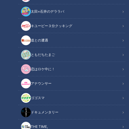
太田×石井のデララバ
CBCテレビ野球中継「燃えよドラゴンズ」(C)燃えドラch
キユーピー３分クッキング
中日ドラゴンズ
道との遭遇
燃えドラch
ともだちたまご
CBCテレビ野球中継「燃えよドラゴンズ」燃えドラch
恋はロケ中に！
川上・吉見のWエース対談 小田幸平前編
アナウンサー
中日ドラゴンズの川上憲伸さん、吉見一起さんのWエース対
談！
ゴゴスマ
今回は影の名捕手（！？）としてドラゴンズ黄金期を支えた小
田幸平さんを取り上げる！ヒーローインタビューでの絶妙なる
ドキュメンタリー
トークが見ものだった小田さん。憲伸さんから、“話すネタあ
る？”なんていじられながら、早速スタートします！
THE TIME,