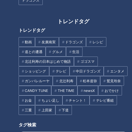
ドラゴンズ
トレンドタグ
トレンドタグ
CBCテレビ野球中継「燃えよドラゴンズ」(C)燃えドラch
動画
友廣南実
ドラゴンズ
レシピ
川上
『みんなさあ、小田幸平の話をしても、知っているかな
道との遭遇
グルメ
生活
ぁ』
北辻利寿の日本はじめて物語
ゴゴスマ
吉見
『小田さん、結構有名じゃないですかぁ』
ショッピング
テレビ
中日ドラゴンズ
エンタメ
ガンバレルーヤ
北辻利寿
松本道弥
鷲見玲奈
って、早速イジリ始めてますね、お二人さん！（笑）
CANDY TUNE
THE TIME
newsX
おでかけ
川上
『影の名捕手！？』
お金
ちょい足し
チャント！
テレビ番組
三重
上田家
下道
吉見
『名捕手ですか？』
タグ検索
まだまだイジリが収まりません！（笑）