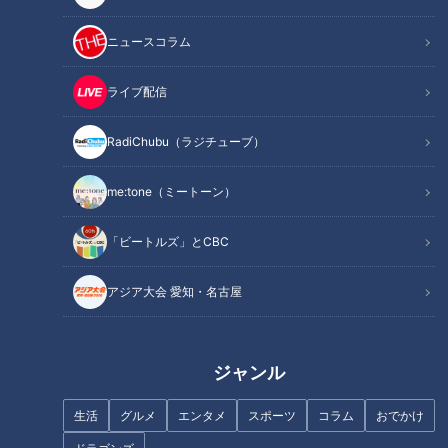
ニュースコラム
INDEX
みんな大好き！キャッチャー小田幸平
ライブ配信
いつもマウンド上は漫才！？
憲伸セルフルールも通用しない“小田サイン”
RadiChubu（ラジチューブ）
誰がぶーちゃんやねん！名前あるわ！
オススメ関連コンテンツ
me:tone（ミートーン）
「ビートルズ」とCBC
みんな大好き！キャッチャー小田幸平
アジア大会 愛知・名古屋
ジャンル
生活
グルメ
エンタメ
スポーツ
コラム
おでかけ