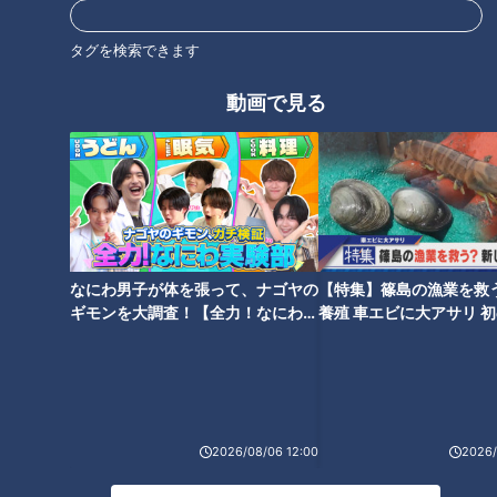
憲伸さん、話すネタはないかとしばし黙り込み、突然口を開
タグを検索できます
く！
動画で見る
川上
『入団が同じなんよ！アイツ、オレよりも長くプレーした
んだよ』
吉見
『16年くらいプレーしてたんですか？』
ここで小田幸平さんのプチプロフィールを！
1997年ドラフト会議で読売ジャイアンツから4位指名を受けて
なにわ男子が体を張って、ナゴヤの
【特集】篠島の漁業を救
ギモンを大調査！【全力！なにわ実
養殖 車エビに大アサリ 
プロ入り。
験部～ナゴヤのギモン、ガチ検証
【newsX】
その後、2005年12月、FAでジャイアンツに移籍した野口茂樹
～】
さんの人的補償として、中日ドラゴンズに移籍。
その後、2014年シーズン終了後、自由契約となるまで、実働
17年のプロ生活を送った。
2026/08/06 12:00
2026/
川上『ヨシは、受けてもらっているよね？』