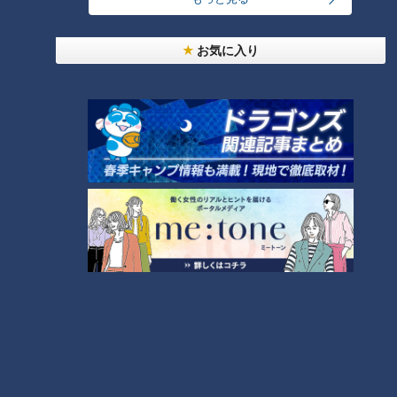
よね』
お気に入り
吉見
『バシッと捕ってくれたじゃないですか！白いミットで！
ボクは投げやすかったですね』
川上
『うん、投げやすいよ！結構ボール球でも審判騙されてい
るよって感じで受けてくれてね。キャッチングはやり過ぎてい
るけど、かなり助かったから、オレは好きだったね』
吉見
『ボクも好きでしたね』
現在、ドラゴンズ正捕手の座を掴んだ感のある木下捕手もフレ
ーミングに定評があるともっぱらの評判。
やはりキャッチャーはピッチャーがいかに気持ち良くボールを
捕ってあげるか。そこが評価の分かれ目なのでしょうね。