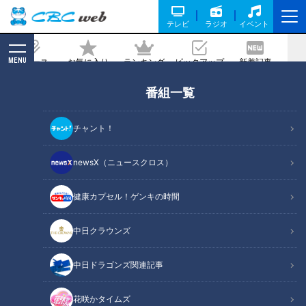
テレビ
ラジオ
イベント
MENU
ニュース
お気に入り
ランキング
ピックアップ
新着記事
CBC MAGAZINE
番組一覧
憲伸＆吉見がイジリ倒してもビクともし
ない影の名捕手・小田幸平「誰がぶーち
チャント！
ゃんやねん！名前あるわっ！」
newsX（ニュースクロス）
2021/07/01 13:00
健康カプセル！ゲンキの時間
中日クラウンズ
中日ドラゴンズ関連記事
花咲かタイムズ