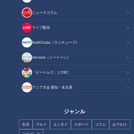
かつて“親子3世代海女さ
麦茶の方が緑茶より細菌が
ん”として地元盛り上げた家
繁殖しやすい！？ 真夏の飲
ニュースコラム
族 22歳長男が海女小屋の
みかけペットボトル事情
チャント！
チャント！
料理長に
「チャント！」特集
くらしニュース
ライブ配信
2022/08/23 15:54
2022/08/22 20:18
RadiChubu（ラジチューブ）
生活
チャント！
生活
チャント！
me:tone（ミートーン）
「ビートルズ」とCBC
アジア大会 愛知・名古屋
牛肉！極上にうまい“すき
2022年8月21日放送 【第519回】
鍋”の作り方！【デパチャ
名医オススメ！“骨”貯金を
ン】
増やす方法
ジャンル
デパチャン
健康カプセル！ゲンキの
時間
「デパチャン」動画
「健康カプセル！ゲンキの時
間」アーカイブ
生活
グルメ
エンタメ
スポーツ
コラム
おでかけ
2022/08/22 18:30
2022/08/21 07:30