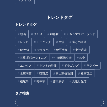
ドラゴンズ
動画
生活
生活
健康
トレンドタグ
トレンドタグ
動画
グルメ
加藤愛
ナガシマスパーランド
2022年8月12日放送
絶品の牛ロースを実食！知
車の中で折り畳み傘！？ 夏
レシピ
モーニング
生活
道との遭遇
る人ぞ知るマル得な情報
のドライブを快適にするカ
newsX
デララバ
伊豆半島
北辻利寿
も⁉【デパチャン】
ー用品をご紹介！
デパチャン
チャント！
三重 花咲かタイムズ
中部国際空港
お金
「デパチャン」動画
くらしニュース
2022/08/19 12:00
2022/08/19 10:10
エンタメ
ゲンキの時間
ドラゴンズ
ラグビー
動画
生活
生活
チャント！
友廣南実
喫茶店
東山動植物園
板東英二
根尾昂
町中華
藤田朋子
見逃し配信
タグ検索