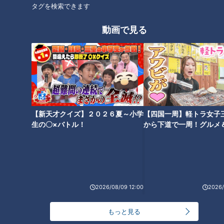
2022年8月10日放送
2022年8月9日放送
タグを検索できます
実はスイカの種の並び方に
渥美半島の南国風カフェ！
は法則があった！ スイカの
家族で暮らしたくなるメリ
動画で見る
種の簡単な取り方とは！？
ットとは？【チャント！特
チャント！
チャント！
集】
柳沢のギモン
「チャント！」特集
2022/08/19 10:00
2022/08/19 09:30
生活
チャント！
生活
チャント！
【新天才クイズ】２０２６夏～小学
【四国一周】軽トラ女子
生の〇×バトル！
から下道で一周！グルメ
イブ⑳
2022年8月4日放送
2022年8月16日放送
【SDGs実践中】夏休みに人
従来の夏バテとは違う“いま
気のアクアトト・ぎふ エサ
どき夏バテ”とは！？ 日焼け
に関するSDGsとは！？【チ
止めが原因で変色した革の
チャント！
チャント！
2026/08/09 12:00
2026/
ャント！】
修復方法も
「チャント！」特集
くらしニュース
2022/08/18 19:47
2022/08/18 19:30
もっと見る
生活
チャント！
生活
チャント！