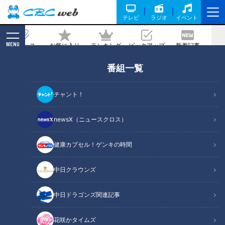
テレビ
ラジオ
イベント
MENU
ニュース
お気に入り
ランキング
ピックアップ
新着記事
CBC MAGAZINE
番組一覧
生活
の記事一覧
チャント！
newsX（ニュースクロス）
健康カプセル！ゲンキの時間
2022年8月19日放送
2022年8月24日放送
知って得するオクラの豆知
バズる志摩スペイン村で実
識！ 産毛の簡単な取り方と
践 映えるスマホ写真撮影の
中日クラウンズ
は？茹でると栄養が逃げ出
コツ
チャント！
チャント！
すって本当？
くらしニュース
「よしお兄さんのもっと“み
中日ドラゴンズ関連記事
え”推し！」動画
2022/08/24 19:32
2022/08/24 17:00
花咲かタイムズ
生活
チャント！
生活
チャント！