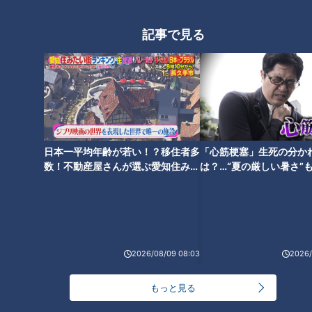
記事で見る
2022年8月17日放送
2022年8月17日放送
透けないブラジャーの色は
開館40周年三重県立美術館
何！？透けにくい下着の選
いわさきちひろの世界を体
び方を専門家が解説！
感
チャント！
チャント！
日本一平均年齢が若い！？移住者多
「心筋梗塞」生死の分か
くらしニュース
「よしお兄さんのもっと“み
数！不動産屋さんが選ぶ愛知住みた
は？…“夏の厳しい暑さ”
え”推し！」動画
2022/08/18 19:18
2022/08/17 19:00
い街ランキング1位は？
に！発症前のキケンなサ
法
生活
チャント！
生活
チャント！
2026/08/09 08:03
2026/
もっと見る
2022年8月15日放送
2022年8月13日放送