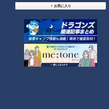
子ども大興奮の“縁日遊
夏の新商品6連発！コストコ
お気に入り
び”！ 家の中で屋台を始めら
マニア激推しのアイテムと
れるお得なセットとは！？
は？【花咲かタイムズ】
チャント！
花咲かタイムズ
くらしニュース
うなずキング
2022/08/17 18:29
2022/08/17 16:55
生活
チャント！
動画
生活
2022年8月9日放送
ハグでストレス緩和って本
2022年8月14日放送 【第518回】
当？ ぬいぐるみやタオルで
帰省時にできる簡単認知症
もハグの効果が
チェック
健康カプセル！ゲンキの
チャント！
時間
「健康カプセル！ゲンキの時
くらしニュース
間」アーカイブ
2022/08/14 07:30
2022/08/13 11:59