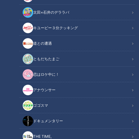
太田×石井のデララバ
キユーピー３分クッキング
道との遭遇
2022年8月23日放送
2022年8月22日放送
日本最大級の施設で体験！
１時間降水量３００ミリの
豪雨時の対処＆車内からの
世界って！？ ちびっ子が体
ともだちたまご
脱出【防災WEEK】
験！【防災WEEK】
チャント！
チャント！
「チャント！」特集
「チャント！」特集
恋はロケ中に！
2022/08/24 10:40
2022/08/23 17:35
アナウンサー
動画
生活
動画
生活
ゴゴスマ
ドキュメンタリー
THE TIME,
2022年8月19日放送
2022年8月18日放送