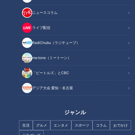
回は、朝に起こる身体の異変について専門医に教えてもらいま
した。
ニュースコラム
ライブ配信
身近な健康問題とその改善法を、様々なテーマで紹介する番組
『健康カプセル！ゲンキの時間』。
RadiChubu（ラジチューブ）
メインMCに石丸幹二さん、サブMCは坂下千里子さんです。
me:tone（ミートーン）
今回のテーマは「
～朝の異変は要注意!?～ブラックタイムに潜
「ビートルズ」とCBC
む病気
」
アジア大会 愛知・名古屋
朝は、1日のうちでさまざまな病気や症状が起きやすい危険な
時間帯「ブラックタイム」と言われています。その症状のなか
には、危険な病気が潜んでいる場合もあるのだとか。そこで今
ジャンル
回は、朝に起こる身体の異変について専門医に教えてもらいま
した。
生活
グルメ
エンタメ
スポーツ
コラム
おでかけ