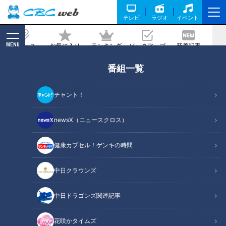
テレビ
ラジオ
イベント
MENU
ニュース
お気に入り
ランキング
ピックアップ
新着記事
CBC MAGAZINE
番組一覧
ブラックタイムを見逃すな！朝の異変を
徹底チェック
チャント！
2021/11/14 07:30
2021年11月14日放送第482回
newsX（ニュースクロス）
健康カプセル！ゲンキの時間
中日クラウンズ
中日ドラゴンズ関連記事
花咲かタイムズ