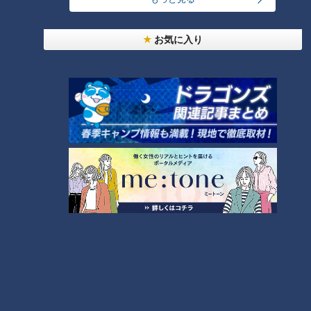
朝の時間帯にくしゃみ・鼻水・目のかゆみなどのアレルギー症
状が特にひどくなる事をモーニングアタックといいます。実際
お気に入り
に花粉の量が一番多いのは午前11～午後2時頃ですが、
花粉症の人に、特に症状が辛い時間帯を聞いたところ朝6～7
時頃が最も辛いと答えた人が多く見られました。
＜朝に症状が出る理由＞
くしゃみや鼻水などのアレルギー症状は、アレルゲンによって
マスト細胞が刺激されヒスタミンなどの化学物質を放出する事
で起こります。ただし、マスト細胞は体内時計によって制御さ
れており、日中は反応が鈍く、夜になると活発になるのだと
か。そのため、朝起きたときに強く反応が出るそうです。
＜モーニングアタックへの対処法＞
先生によると、夜に少しでも症状が出ている時は、翌朝モーニ
ングアタックが起こる可能性が高いとの事。そのため、市販の
薬を活用している場合は、1日1回飲むタイプの薬を夜寝る前に