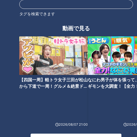
タグを検索できます
動画で見る
CBCテレビ『健康カプセル！ゲンキの時間』
朝起きて手のこわばりを感じる場合は、関節リウマチの可能性
があるそうです。異変を見過ごし放置すると、症状が進行して
手が変形する場合もあるのだとか。主な原因は、免疫細胞が自
【四国一周】軽トラ女子三田が松山
なにわ男子が体を張って
身の細胞や組織を誤って攻撃してしまう事。関節を包む滑膜に
から下道で一周！グルメ＆絶景ドラ
ギモンを大調査！【全力
炎症が起こり、腫れや痛みが起きるそうです。毎年約1万5000
イブ⑳
験部～ナゴヤのギモン、
人が関節リウマチを発症しており、その多くが30～50代の女
～】
性といわれています。女性は、更年期を迎えるとホルモンの変
化によって手のこわばりを感じる事もあるそうですが、更年期
障害の場合は第1関節のこわばりが特徴となるそうです。（※症
2026/08/07 21:00
2026/
状は個人差があり、原因を明らかにする場合は医師の診断が必