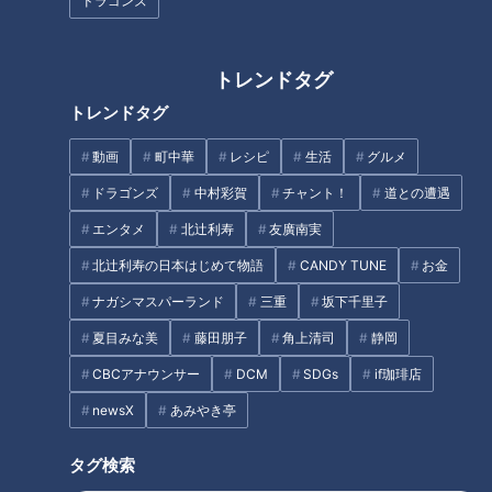
ドラゴンズ
INDEX
知っておきたい朝の異変（1）手のこわばり
トレンドタグ
知っておきたい朝の異変（2）モーニングアタック
トレンドタグ
知っておきたい朝の異変（3）血圧高めのサイン
オススメ関連コンテンツ
動画
町中華
レシピ
生活
グルメ
ドラゴンズ
中村彩賀
チャント！
道との遭遇
エンタメ
北辻利寿
友廣南実
知っておきたい朝の異変（1）手のこわばり
北辻利寿の日本はじめて物語
CANDY TUNE
お金
ナガシマスパーランド
三重
坂下千里子
夏目みな美
藤田朋子
角上清司
静岡
CBCアナウンサー
DCM
SDGs
if珈琲店
newsX
あみやき亭
タグ検索