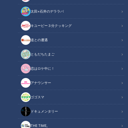
太田×石井のデララバ
キユーピー３分クッキング
道との遭遇
健康カプセル！ゲンキの時間
「健康カプセル！ゲンキの時間」アーカイブ
ともだちたまご
恋はロケ中に！
サマリー
Summary
アナウンサー
ゲスト：岡田結実
ドクター：石黒クリニック 院長 医学博士 石黒源之
ゴゴスマ
朝は、1日のうちでさまざまな病気や症状が起きやすい危険な
ドキュメンタリー
時間帯「ブラックタイム」と言われています。その症状のなか
には、危険な病気が潜んでいる場合もあるのだとか。そこで今
THE TIME,