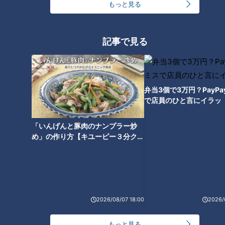
もっと見る
要です。）
＜朝に症状が出る理由＞
記事で見る
先生によると、慢性関節リウマチの場合は、炎症を起こして免
疫細胞を呼び寄せるサイトカインと呼ばれる物質が健康な人よ
り多く分泌されている可能性があるとの事。サイトカインは、
白血球などの免疫細胞から作られるたんぱく質で、体内時計に
弁当3個で3万円？PayP
よって眠っている間に多く作られています。そのため、睡眠中
で店員のひと言にイラッ
に症状が現れ、起きた時にこわばりに気づくのだとか。指だけ
でなく、ひざやひじなどが朝に痛むケースもあるそうなので、
「いんげんと豚肉のナンプラー炒
め」の作り方【キユーピー３分クッ
異変を感じたらリウマチを扱う内科や整形外科などを受診しま
キング】
しょう。
知っておきたい朝の異変（2）モーニングアタッ
2026/08/07 18:00
2026/
ク
もっと見る