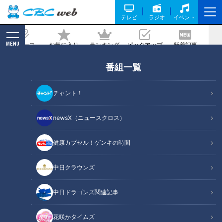
テレビ
ラジオ
イベント
MENU
ニュース
お気に入り
ランキング
ピックアップ
新着記事
CBC MAGAZINE
番組一覧
「すごい痩せましたね！」…世界一楽な
スクワット！？ダイエットのスペシャリ
チャント！
ストに学ぶ「無理なくやせる方法」
newsX（ニュースクロス）
2022/05/15 07:30
2022年5月15日放送第506回
健康カプセル！ゲンキの時間
中日クラウンズ
中日ドラゴンズ関連記事
花咲かタイムズ