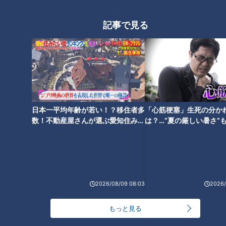
（1）塩分量の多い食事
記事で見る
塩分は食欲を増す効果があり、塩分摂取量が増えると肥満度が
上昇し、肥満になりやすいという研究データがあるそうです。
（2）運動不足
動かない事も肥満の原因の1つになります。
（3）食べてすぐ寝る
日本一平均年齢が若い！？移住者多
「心筋梗塞」生死の分か
食べてすぐ寝てしまうと、BMAL1というたんぱく質が活性化
数！不動産屋さんが選ぶ愛知住みた
は？…“夏の厳しい暑さ”
い街ランキング1位は？
に！発症前のキケンなサ
するそうです。BMAL1は、脂肪を蓄え新たな脂肪細胞を作り
法
出す働きがあるため、太る原因につながるそうです。
＜肥満改善の失敗は「目標体重を決める」事＞
ダイエットをする時には目標体重を決めるものですが、目標を
2026/08/09 08:03
2026/
立ててしまうと、食事制限やきつい運動などを効果が大きい方
もっと見る
法を選びがちになってしまいます。すると、ストレスで挫折す
る可能性が高くなり、リバウンドの原因につながってしまうそ