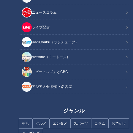
リスクを高めてしまいます。そこで今回は、ダイエットのスペ
ニュースコラム
シャリストに「無理なくやせる方法」を教えてもらいました。
ライブ配信
身近な健康問題とその改善法を、様々なテーマで紹介する番組
RadiChubu（ラジチューブ）
『健康カプセル！ゲンキの時間』。
メインMCに石丸幹二さん、サブMCは坂下千里子さんです。
me:tone（ミートーン）
今回のテーマは「
～生活をちょっと変えるだけ！～無理なくや
「ビートルズ」とCBC
せるダイエット
」
アジア大会 愛知・名古屋
5月は体重の増加が気になる時期。実は、ある調査によると1年
で最も体重が重いのは5月中だと答えた人が一番多かったそう
です。体重の増加を放置していると、やがて肥満になり、糖尿
ジャンル
病や高血圧をはじめ、脳梗塞や心筋梗塞などさまざまな病気の
生活
グルメ
エンタメ
スポーツ
コラム
おでかけ
リスクを高めてしまいます。そこで今回は、ダイエットのスペ
シャリストに「無理なくやせる方法」を教えてもらいました。