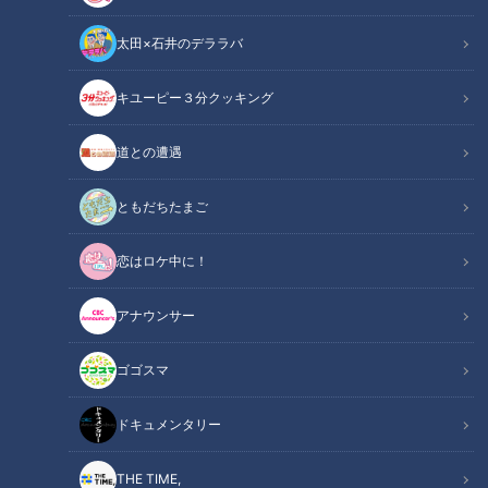
太田×石井のデララバ
キユーピー３分クッキング
道との遭遇
健康カプセル！ゲンキの時間
「健康カプセル！ゲンキの時間」アーカイブ
ともだちたまご
恋はロケ中に！
サマリー
Summary
アナウンサー
ゲスト：松本明子
ドクター：木村穣（関西医科大学健康科学センター）
ゴゴスマ
5月は体重の増加が気になる時期。実は、ある調査によると1年
ドキュメンタリー
で最も体重が重いのは5月中だと答えた人が一番多かったそう
です。体重の増加を放置していると、やがて肥満になり、糖尿
THE TIME,
病や高血圧をはじめ、脳梗塞や心筋梗塞などさまざまな病気の