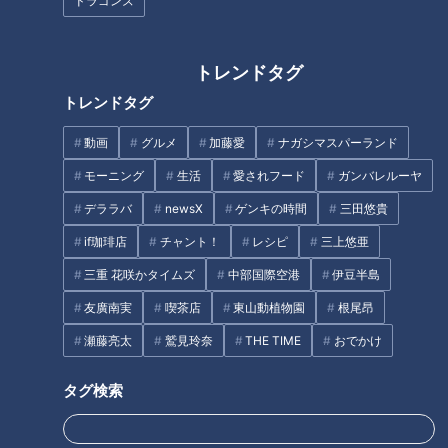
ドラゴンズ
INDEX
トレンドタグ
肥満改善の大敵「認知のゆがみ」
トレンドタグ
太りやすい原因＆リバウンドの原因
動画
グルメ
加藤愛
ナガシマスパーランド
ドクター直伝！自分のやりたい事で肥満改善「1日だけダイ
エット」
モーニング
生活
愛されフード
ガンバレルーヤ
なかやまきんに君直伝！世界一！？楽で長続きする筋トレ
デララバ
newsX
ゲンキの時間
三田悠貴
オススメ関連コンテンツ
if珈琲店
チャント！
レシピ
三上悠亜
三重 花咲かタイムズ
中部国際空港
伊豆半島
友廣南実
喫茶店
東山動植物園
根尾昂
肥満改善の大敵「認知のゆがみ」
瀬藤亮太
鷲見玲奈
THE TIME
おでかけ
先生によると、なかなか肥満を改善できない人は、ある大きな
タグ検索
問題を抱えている事が多いそうです。それが「認知のゆがみ」
です。認知のゆがみとは、自分の現状を間違って捉える事や、
否定的な言い訳、勝手な思い込みをしてしまう事。ダイエット