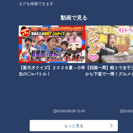
タグを検索できます
で失敗を重ねると「水を飲んでも太る」「やせても必ずリバウ
ンドする」「体質だからダイエットは無駄」など、根拠のない
動画で見る
思い込みや言い訳が増えてしまい、やせる事を諦めてしまう事
もあるそうです。
＜肥満改善への近道は「認知のゆがみ」をなくす事＞
先生曰く、まずは客観的に自分を見つめ、認知のゆがみをなく
す事が肥満改善への近道。「そんなに食べてないのに太ってし
【新天才クイズ】２０２６夏～小学
【四国一周】軽トラ女子
まう」と感じている人は、食べた物を書き出すなどして、どん
生の〇×バトル！
から下道で一周！グルメ
なものを食べているか自覚する事が大切だそうです。さらに、
イブ⑳
下記の「太りやすい原因」に当てはまるものがないか確認して
みましょう。
2026/08/09 12:00
2026/
太りやすい原因＆リバウンドの原因
もっと見る
＜太りやすい原因＞