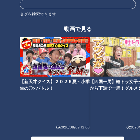
える恋の始め方
ならどうする？
RadiChubu（ラジチュー
RadiChubu（ラジチュー
ブ）
ブ）
真誠presents 大久保佳代
真誠presents 大久保佳代
タグを検索できます
子・森本晋太郎のどうぞご自
子・森本晋太郎のどうぞご自
2026/06/09 06:04
2026/06/02 06:04
由に
由に
動画で見る
恋愛
なるほど
なるほど
マナー
ベッキー宅のパーティーで
悲しみと絶望に明け暮れて…
沈黙…トンツカタン森本に大
入院中のママリスナーに大
【新天才クイズ】２０２６夏～小学
【四国一周】軽トラ女子
久保佳代子が苦言
久保佳代子が贈った言葉
RadiChubu（ラジチュー
RadiChubu（ラジチュー
生の〇×バトル！
から下道で一周！グルメ
ブ）
ブ）
真誠presents 大久保佳代
真誠presents 大久保佳代
イブ⑳
子・森本晋太郎のどうぞご自
子・森本晋太郎のどうぞご自
2026/05/26 06:04
2026/05/19 06:04
由に
由に
なるほど
お笑い
なるほど
ラジオ
2026/08/09 12:00
2026/