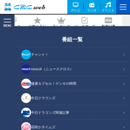
テレビ
ラジオ
イベント
MENU
ニュース
お気に入り
ランキング
ピックアップ
新着記事
CBC MAGAZINE
番組一覧
チャント！
newsX（ニュースクロス）
RadiChubu（ラジチューブ）
読んで聴く、新しい習慣。番組内容を編集した記事からラジオ番組
健康カプセル！ゲンキの時間
を聴いていただける”RadiChubu”。名古屋を拠点とするCBCラジオ
の番組と連動した、中部地方ならではの記事を配信する情報サイト
中日クラウンズ
です。
RadiChubu公式サイト
中日ドラゴンズ関連記事
花咲かタイムズ