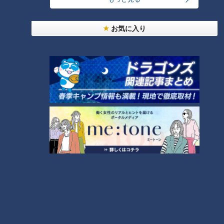
お気に入り
友人からの悪口電話がしん
休日も朝帰りの夫にワンオ
どい…52歳女性に大久保佳
ペ妻が悲鳴…大久保佳代子が
代子が提案する逆転の一手
絞り出した答え
RadiChubu（ラジチュー
RadiChubu（ラジチュー
ブ）
ブ）
真誠presents 大久保佳代
真誠presents 大久保佳代
子・森本晋太郎のどうぞご自
子・森本晋太郎のどうぞご自
2026/04/14 06:04
2026/04/07 06:04
由に
由に
なるほど
ややこしい
なるほど
夫婦
トンツカタン森本が解散報
告。ジングルに残る"元相方
彼氏の影響で変わった友人
のギャグ"どうする？
に戸惑い…大久保佳代子が語
る友情の距離感
RadiChubu（ラジチュー
RadiChubu（ラジチュー
ブ）
ブ）
真誠presents 大久保佳代
真誠presents 大久保佳代