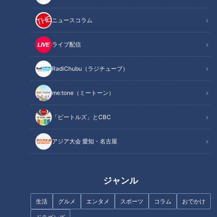
ニュースコラム
地震で愛犬と離れ離れ…大久
好きな芸人を誰も知らない
ライブ配信
保佳代子が泣いてしまう妄
と悩む15歳へ…大久保佳代
想
子が語る時代の変化
RadiChubu（ラジチュー
RadiChubu（ラジチュー
RadiChubu（ラジチューブ）
ブ）
ブ）
真誠presents 大久保佳代
真誠presents 大久保佳代
子・森本晋太郎のどうぞご自
子・森本晋太郎のどうぞご自
2026/07/21 06:04
2026/07/14 06:04
由に
由に
me:tone（ミートーン）
動物
なるほど
なるほど
お笑い
「ビートルズ」とCBC
アジア大会 愛知・名古屋
トンツカタン森本の笑い声
大久保佳代子も納得！理不
は本物か？大久保佳代子が
尽な5ドル請求に森本晋太郎
ジャンル
「職業病」見抜く
が伝授した万能フレーズ
RadiChubu（ラジチュー
RadiChubu（ラジチュー
ブ）
ブ）
真誠presents 大久保佳代
真誠presents 大久保佳代
生活
グルメ
エンタメ
スポーツ
コラム
おでかけ
子・森本晋太郎のどうぞご自
子・森本晋太郎のどうぞご自
2026/07/07 06:04
2026/06/30 06:04
由に
由に