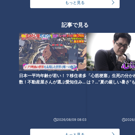
結成17年・甦った武将「名
もっと見る
古屋おもてなし武将隊」見
「男はちょろい」に大久保
参
佳代子も納得！男性が弱い
女性の仕草とは
記事で見る
RadiChubu（ラジチュー
RadiChubu（ラジチュー
ブ）
ブ）
真誠presents 大久保佳代
真誠presents 大久保佳代
子・森本晋太郎のどうぞご自
子・森本晋太郎のどうぞご自
2026/05/12 06:04
2026/04/29 05:49
由に
由に
恋愛
なるほど
名古屋
なるほど
日本一平均年齢が若い！？移住者多
「心筋梗塞」生死の分か
数！不動産屋さんが選ぶ愛知住みた
は？…“夏の厳しい暑さ”
い街ランキング1位は？
に！発症前のキケンなサ
妻を「ねえねえ」としか呼
恋人の「ひと口ちょうだ
法
べない夫…大久保佳代子の答
い」問題にモヤモヤ…大久保
えが斜め上だった
佳代子の見解は「プレイ」
RadiChubu（ラジチュー
RadiChubu（ラジチュー
ブ）
ブ）
真誠presents 大久保佳代
真誠presents 大久保佳代
子・森本晋太郎のどうぞご自
子・森本晋太郎のどうぞご自
2026/04/28 06:04
2026/04/21 06:04
由に
由に
2026/08/09 08:03
2026/
なるほど
夫婦
恋愛
なるほど
もっと見る