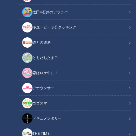
真誠presents 大久保佳代子・森本晋太
太田×石井のデララバ
郎のどうぞご自由に
の記事一覧
キユーピー３分クッキング
カテゴリーを絞り込む
道との遭遇
ともだちたまご
恋はロケ中に！
大久保佳代子の好きなタイ
夫にイライラする育休中の
プが激変…昔はミステリア
妻へ…大久保佳代子の「円グ
アナウンサー
ス、今は？
ラフ作戦」
RadiChubu（ラジチュー
RadiChubu（ラジチュー
ブ）
ブ）
真誠presents 大久保佳代
真誠presents 大久保佳代
ゴゴスマ
子・森本晋太郎のどうぞご自
子・森本晋太郎のどうぞご自
2026/08/04 06:04
2026/07/28 06:04
由に
由に
ドキュメンタリー
恋愛
なるほど
なるほど
夫婦
THE TIME,