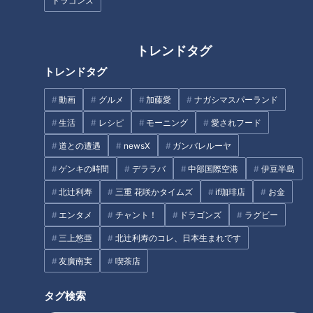
ドラゴンズ
なるほど
お笑い
なるほど
ことば
トレンドタグ
トレンドタグ
動画
グルメ
加藤愛
ナガシマスパーランド
夫の加齢臭でベッドが臭う…
母の日、嫁に違和感…大久保
大久保佳代子が授けた“荒療
佳代子「しょせん他人で
生活
レシピ
モーニング
愛されフード
治”
す」
RadiChubu（ラジチュー
RadiChubu（ラジチュー
道との遭遇
newsX
ガンバレルーヤ
ブ）
ブ）
真誠presents 大久保佳代
真誠presents 大久保佳代
子・森本晋太郎のどうぞご自
子・森本晋太郎のどうぞご自
ゲンキの時間
デララバ
中部国際空港
伊豆半島
2026/06/23 06:04
2026/06/16 06:04
由に
由に
北辻利寿
三重 花咲かタイムズ
if珈琲店
お金
せつない
なるほど
なるほど
ややこしい
エンタメ
チャント！
ドラゴンズ
ラグビー
三上悠亜
北辻利寿のコレ、日本生まれです
友廣南実
喫茶店
目が合うだけでキュン…奥手
庭でバーベキュー、裏の家
タグ検索
な27歳に大久保佳代子が教
は布団干し中…大久保佳代子