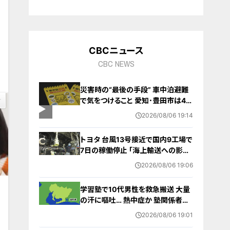
10
CBCニュース
0
CBC NEWS
災害時の“最後の手段” 車中泊避難
で気をつけること 愛知･豊田市は4年
前からマニュアル作成 最悪の場合
2026/08/06 19:14
死に至る｢エコノミークラス症候群｣
にならないために
トヨタ 台風13号接近で国内9工場で
7日の稼働停止 ｢海上輸送への影響
を踏まえ判断｣ 夏季連休明けの17日
2026/08/06 19:06
から再開予定
学習塾で10代男性を救急搬送 大量
の汗に嘔吐… 熱中症か 塾関係者が
消防に通報 名古屋
2026/08/06 19:01