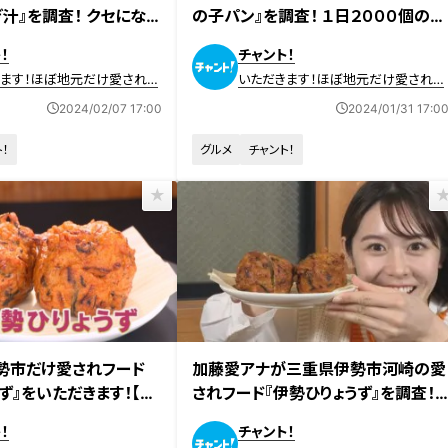
汁』を調査！ クセになる
の子パン』を調査！ １日２０００個の記
辛くて甘い不思議な汁料
録も！ 大ヒットの“幻のパン”が長年
！
チャント！
愛されるワケ
きます！ほぼ地元だけ愛されフ
いただきます！ほぼ地元だけ愛されフ
ード
2024/02/07 17:00
2024/01/31 17:0
！
グルメ
チャント！
放送
2024年1月18日放送
勢市だけ愛されフード
加藤愛アナが三重県伊勢市河崎の愛
ず』をいただきます！【チ
されフード『伊勢ひりょうず』を調査！
練り物店が作るこぶし大の絶品！巨大
！
チャント！
ひりょうず