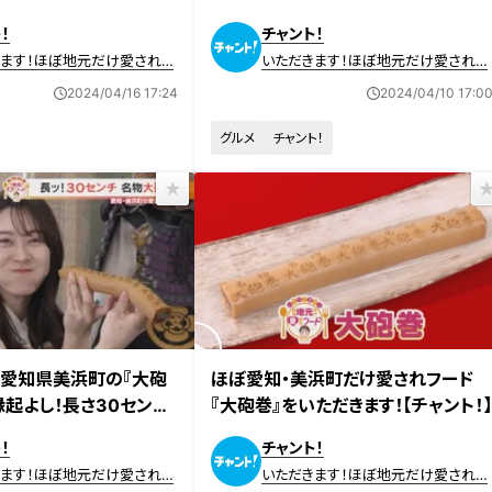
の絶滅を救った大将こだわりの逸品
！
チャント！
きます！ほぼ地元だけ愛されフ
いただきます！ほぼ地元だけ愛されフ
ード
2024/04/16 17:24
2024/04/10 17:0
グルメ
チャント！
日放送
2024年3月28日放送
愛知県美浜町の『大砲
ほぼ愛知・美浜町だけ愛されフード
縁起よし！長さ30センチ
『大砲巻』をいただきます！【チャント！
イーツ
！
チャント！
きます！ほぼ地元だけ愛されフ
いただきます！ほぼ地元だけ愛されフ