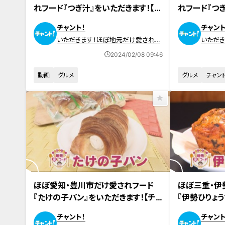
れフード『つぎ汁』をいただきます！【チ
れフード『つぎ
ャント！】
おいしさ！ 
チャント！
チャント
理
いただきます！ほぼ地元だけ愛されフ
いただ
ード
ード
2024/02/08 09:46
動画
グルメ
グルメ
チャント
2023年1月25日放送
2023年1月18日
ほぼ愛知・豊川市だけ愛されフード
ほぼ三重・伊
『たけの子パン』をいただきます！【チ
『伊勢ひりょう
ャント！】
ャント！】
チャント！
チャント