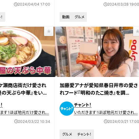
ード
2024/04/04 17:00
2024/03/28 19:0
！
動画
グルメ
放送
2024年3月14日放送
ケ瀬商店街だけ愛され
加藤愛アナが愛知県春日井市の愛さ
屋の天ぷら中華』をいた
れフード『明和のたこ焼き』を調
ャント！】
査！“からしマヨまみれ”のクセになる
！
チャント！
味わいに衝撃！
きます！ほぼ地元だけ愛されフ
いただきます！ほぼ地元だけ愛されフ
ード
2024/03/22 10:34
2024/03/21 17:0
グルメ
チャント！