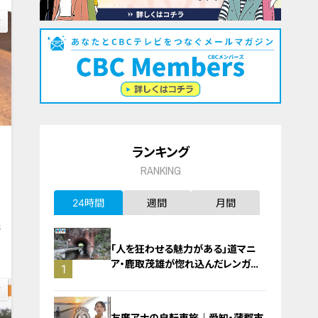
ランキング
RANKING
24時間
週間
月間
8
「人を狂わせる魅力がある」道マニ
ア・鹿取茂雄が惚れ込んだレンガの
1
橋梁とは？未公開の道3選
友廣アナの自転車旅｜愛知・蒲郡市