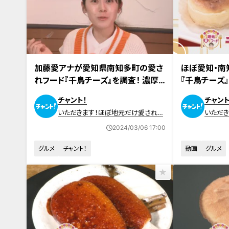
2024年2月29日放送
2024年2月29
加藤愛アナが愛知県南知多町の愛さ
ほぼ愛知・南
れフード『千鳥チーズ』を調査！ 濃厚
『千鳥チーズ』
でフワッフワ！ 息子が考え、父が引き
ト！】
チャント！
チャント
継ぐチーズケーキ
いただきます！ほぼ地元だけ愛されフ
いただ
ード
ード
2024/03/06 17:00
グルメ
チャント！
動画
グルメ