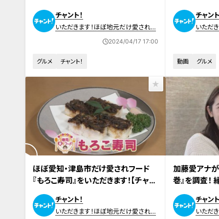
ージ＆ネーミング先行の名前からは
ト！】
チャント！
チャント
想像がつかないパン
いただきます！ほぼ地元だけ愛されフ
いただ
ード
ード
2024/04/17 17:00
グルメ
チャント！
動画
グルメ
2024年4月4日放送
2024年3月28
ほぼ愛知・津島市だけ愛されフード
加藤愛アナが
『もろこ寿司』をいただきます！【チャン
巻』を調査！ 
ト！】
の愛され和ス
チャント！
チャント
いただきます！ほぼ地元だけ愛されフ
いただ