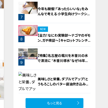
今年も開催！「あったらいいな」をみ
んなで考える 小学生向けワークショ
7
ップを大府市で開催
6
NEW
【全力！なにわ実験部～ナゴヤのギモ
8
ン、ガチ検証～】キャロットフレンチ
0
ロースト
【特集】名古屋の堀川を木曽川の水
で清流に “木曽川導水”なぜ16年ぶ
9
り？【newsX】
美味しさと栄養、ダブルでアップ！と
うもろこしのバター醤油炊き込みご
飯
もっと見る