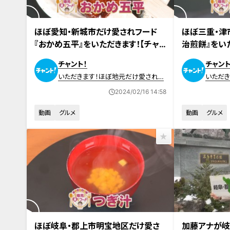
2023年2月15日放送
2023年2月8日
ほぼ愛知・新城市だけ愛されフード
ほぼ三重・津
『おかめ五平』をいただきます！【チャ
治煎餅』をいた
ント！】
チャント！
チャント
いただきます！ほぼ地元だけ愛されフ
いただ
ード
ード
2024/02/16 14:58
動画
グルメ
動画
グルメ
2023年2月1日放送
2024年2月1日
ほぼ岐阜・郡上市明宝地区だけ愛さ
加藤アナが