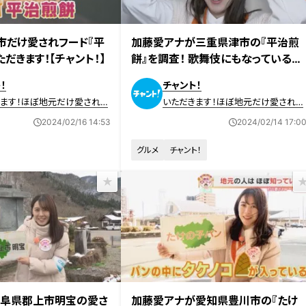
放送
2024年2月8日放送
市だけ愛されフード『平
加藤愛アナが三重県津市の『平治煎
だきます！【チャント！】
餅』を調査！ 歌舞伎にもなっている伝
説がルーツの愛されお菓子
！
チャント！
きます！ほぼ地元だけ愛されフ
いただきます！ほぼ地元だけ愛されフ
ード
2024/02/16 14:53
2024/02/14 17:0
グルメ
チャント！
放送
2024年1月25日放送
岐阜県郡上市明宝の愛さ
加藤愛アナが愛知県豊川市の『たけ