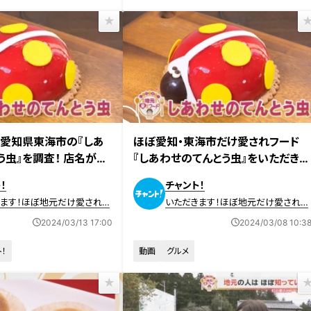
放送
2024年3月7日放送
愛知県東海市の『しあ
ほぼ愛知・東海市だけ愛されフード
う虫』を調査！ 店名が変
『しあわせのてんとう虫』をいただきま
継がれた超カワ！愛され
す！【チャント！】
！
チャント！
きます！ほぼ地元だけ愛されフ
いただきます！ほぼ地元だけ愛されフ
ード
2024/03/13 17:00
2024/03/08 10:3
！
動画
グルメ