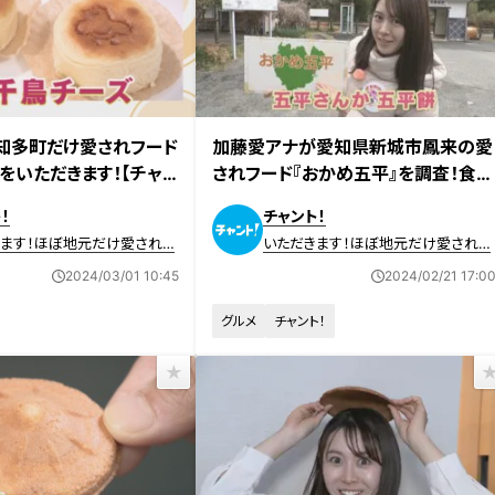
日放送
2024年2月15日放送
知多町だけ愛されフード
加藤愛アナが愛知県新城市鳳来の愛
をいただきます！【チャン
されフード『おかめ五平』を調査！食感
と甘辛味噌ダレがキメ手！地元で愛さ
！
チャント！
れ続ける五平餅
きます！ほぼ地元だけ愛されフ
いただきます！ほぼ地元だけ愛されフ
ード
2024/03/01 10:45
2024/02/21 17:0
グルメ
チャント！