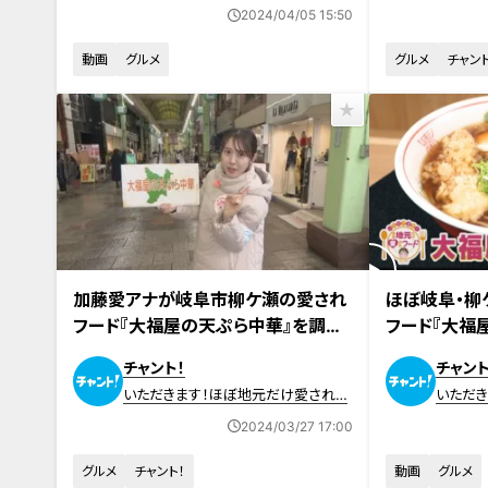
ード
ード
2024/04/05 15:50
動画
グルメ
グルメ
チャント
2024年3月21日放送
2024年3月21日
加藤愛アナが岐阜市柳ケ瀬の愛され
ほぼ岐阜・柳
フード『大福屋の天ぷら中華』を調査！
フード『大福
半世紀も“裏メニュー“なのに根強い
だきます！【チ
チャント！
チャント
人気の中華そば
いただきます！ほぼ地元だけ愛されフ
いただ
ード
ード
2024/03/27 17:00
グルメ
チャント！
動画
グルメ