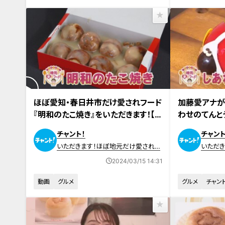
2024年3月14日放送
2024年3月7日
ほぼ愛知・春日井市だけ愛されフード
加藤愛アナが
『明和のたこ焼き』をいただきます！【チ
わせのてんと
ャント！】
わっても引き
チャント！
チャント
スイーツ
いただきます！ほぼ地元だけ愛されフ
いただ
ード
ード
2024/03/15 14:31
動画
グルメ
グルメ
チャント