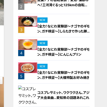
へ！三河湾ぐるっと125kmの自転車
2
旅！【チャント！特集】
NEW
【全力！なにわ実験部～ナゴヤのギモ
3
ン、ガチ検証～】しらたきで作った豚
バラミンチの油そば
NEW
【全力！なにわ実験部～ナゴヤのギモ
4
ン、ガチ検証～】にんじんプリン
0
NEW
【全力！なにわ実験部～ナゴヤのギモ
5
ン、ガチ検証～】大橋特製お好み焼き
コスプレサミット、ワクワクさん、アジ
ア大会楽曲…愛知県の話題あれこれ