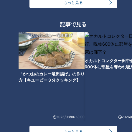
加藤愛アナが三重・紀北町
ほぼ三重・紀北町の愛され
もっと見る
の愛されフード『くき漬
フード『くき漬け』をいた
け』を調査！ 夏に作り、夏
だきます！【チャント！】
チャント！
チャント！
だけしかない！ 夏限定！ご
いただきます！ほぼ地元だけ
いただきます！ほぼ地元だけ
記事で見る
飯の激ウマお供
愛されフード
愛されフード
2024/08/27 17:04
2024/08/23 11:29
グルメ
チャント！
動画
グルメ
オカルトコレクター田中
600体に部屋を奪われ寝
下？
「かつおのカレー竜田揚げ」の作り
方【キユーピー３分クッキング】
2024年8月15日放送
2024年8月14日放送
加藤愛アナが愛知・安城市
加藤愛アナが愛知・幸田町
の愛されフード『和泉長そ
の愛されフード『こうたの
うめん』を調査！ 麺も歴史
らーめん屋さんのからあ
チャント！
チャント！
も長い！ コシと喉ごしが格
げ』を調査！ とにかくデカ
いただきます！ほぼ地元だけ
いただきます！ほぼ地元だけ
別のそうめん
い！やわらかジューシーの
愛されフード
愛されフード
2026/08/06 18:00
2026/
2024/08/21 17:04
2024/08/16 17:04
激ウマからあげ
グルメ
チャント！
グルメ
チャント！
もっと見る