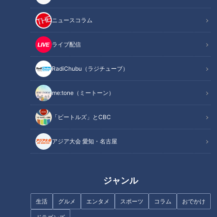
グルメ
チャント！
動画
グルメ
ニュースコラム
ライブ配信
RadiChubu（ラジチューブ）
2024年9月19日放送
2024年9月19日放送
加藤愛アナが愛知・蟹江町
ほぼ愛知・蟹江町だけ愛さ
me:tone（ミートーン）
の『白いちじくブッセ』を
れフード『白いちじくブッ
調査！ 町の特産品を盛り上
セ』をいただきます！【愛
チャント！
チャント！
げよう！ 先駆けの愛されス
されフード】
「ビートルズ」とCBC
いただきます！ほぼ地元だけ
いただきます！ほぼ地元だけ
イーツ
愛されフード
愛されフード
2024/09/25 17:04
2024/09/20 11:43
アジア大会 愛知・名古屋
グルメ
チャント！
動画
グルメ
ジャンル
生活
グルメ
エンタメ
スポーツ
コラム
おでかけ