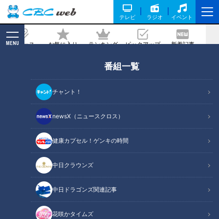
テレビ
ラジオ
イベント
MENU
ニュース
お気に入り
ランキング
ピックアップ
新着記事
CBC MAGAZINE
番組一覧
チャント！
newsX（ニュースクロス）
チャント！
身近な生活情報から芸能、どこよりも詳しい天気情報などなど、東
健康カプセル！ゲンキの時間
海3県にとことん寄り添う新しい報道・情報番組。毎週月～金曜 午
後3:49～5:50放送（金曜は午後4:50～5:50放送）。
中日クラウンズ
番組サイト
X（旧Twitter）
中日ドラゴンズ関連記事
Instagram
花咲かタイムズ