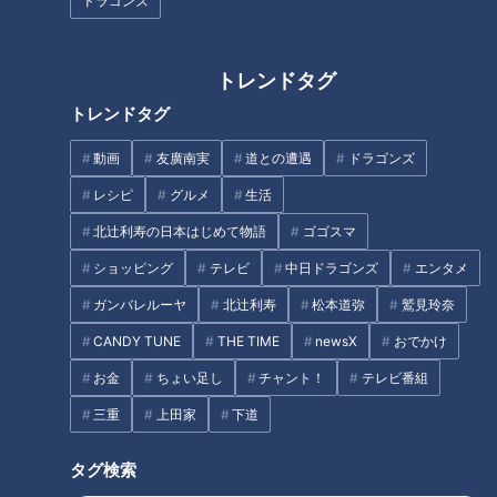
ドラゴンズ
2024年9月12日放送
2024年9月12日放送
加藤愛アナが三重・鈴鹿市
ほぼ三重・鈴鹿市だけ愛さ
の愛されフード『納豆コー
れフード『納豆コーヒーゼ
ヒーゼリーサンド』を調
リーサンド』をいただきま
チャント！
チャント！
トレンドタグ
査！ 糸を引くサンドイッチ
す！【愛されフード】
いただきます！ほぼ地元だけ
いただきます！ほぼ地元だけ
トレンドタグ
に惹かれる！不滅の定番品
愛されフード
愛されフード
2024/09/18 17:04
2024/09/13 11:06
動画
友廣南実
道との遭遇
ドラゴンズ
グルメ
チャント！
動画
グルメ
レシピ
グルメ
生活
北辻利寿の日本はじめて物語
ゴゴスマ
ショッピング
テレビ
中日ドラゴンズ
エンタメ
ガンバレルーヤ
北辻利寿
松本道弥
鷲見玲奈
2024年9月5日放送
2024年9月5日放送
CANDY TUNE
THE TIME
newsX
おでかけ
加藤愛アナが愛知・みよし
ほぼ愛知・みよし市だけ愛
市の愛されフード『美好餅
されフード『美好餅の大福
お金
ちょい足し
チャント！
テレビ番組
の大福餅』を調査！ とにか
餅』をいただきます！【チ
チャント！
チャント！
三重
上田家
下道
くデカくて、やわらかい！
ャント！】
いただきます！ほぼ地元だけ
いただきます！ほぼ地元だけ
とろけるウマさの絶品大
愛されフード
愛されフード
2024/09/10 17:04
2024/09/05 19:00
福！
タグ検索
グルメ
チャント！
動画
グルメ