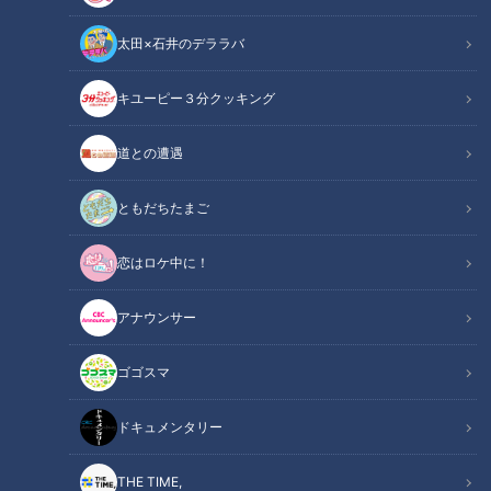
太田×石井のデララバ
いただきます！ほぼ地元だけ愛されフー
ド
の記事一覧
キユーピー３分クッキング
カテゴリーを絞り込む
道との遭遇
ともだちたまご
恋はロケ中に！
アナウンサー
2024年9月26日放送
2024年9月26日放送
加藤愛アナが三重・津市の
ほぼ三重・津市だけ愛され
ゴゴスマ
『やじろ』を調査！ 賞味期
フード『やじろ』をいただ
限わずか3分!? 焼きたてが命
きます！【愛されフード】
チャント！
チャント！
の愛されおやつ
ドキュメンタリー
いただきます！ほぼ地元だけ
いただきます！ほぼ地元だけ
愛されフード
愛されフード
2024/10/01 17:04
2024/09/27 06:03
THE TIME,