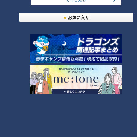
お気に入り
2024年8月15日放送
2024年8月14日放送
ほぼ愛知・安城市の愛され
ほぼ愛知・幸田町の愛され
フード『和泉長そうめん』
フード『こうたのらーめん
をいただきます！【チャン
屋さんのからあげ』をいた
チャント！
チャント！
ト！】
だきます！【チャント！】
いただきます！ほぼ地元だけ
いただきます！ほぼ地元だけ
愛されフード
愛されフード
2024/08/15 19:00
2024/08/14 19:00
動画
グルメ
動画
グルメ
2024年8月2日放送
2024年8月2日放送
加藤愛アナが愛知・瀬戸市
ほぼ愛知・瀬戸市の愛され