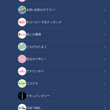
太田×石井のデララバ
キユーピー３分クッキング
チャント！
いただきます！ほぼ地元だけ愛されフード
道との遭遇
その町を出るとあまり知られていないけど…地元の人はみんな
ともだちたまご
知っている！！町で生まれ、町に根づく愛されフードを調査し
恋はロケ中に！
ます！『大福屋の天ぷら中華』岐阜市・柳ケ瀬商店街の方なら
ほぼ知っているということですが、どんな愛されフードなので
アナウンサー
しょうか？
ゴゴスマ
この記事の画像を見る
ドキュメンタリー
この記事を見たあなたへのおすすめ
THE TIME,