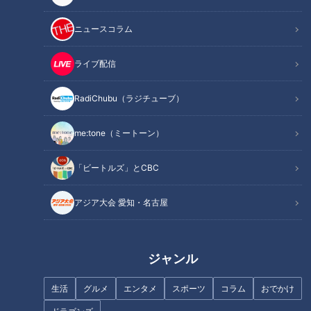
ニュースコラム
ライブ配信
タイムカプセルで50年前へ！三
RadiChubu（ラジチューブ）
重県誕生150周年記念
自称・大食いアナが岐阜・土岐
市の愛されフード『加登屋のか
me:tone（ミートーン）
らあげ』を調査！こぶし大の
「ドデカからあげ」に仰天！
「ビートルズ」とCBC
アジア大会 愛知・名古屋
フランス人は菓子店「シャトレ
ーゼ」の店名に顔を赤らめる？
地下水で冷やす名物「水まんじ
ゅう」に感動！日本一の枡づく
ジャンル
り体験から人気フルーツタルト
まで、岐阜県大垣市のお宝スポ
生活
グルメ
エンタメ
スポーツ
コラム
おでかけ
ット3選