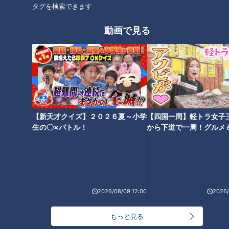
タグを検索できます
海3県にとことん寄り添う新しい報道・情報番組。毎週月～金曜 午
後3:49～5:50放送（金曜は午後4:50～5:50放送）。
動画で見る
ホームページ
番組サイト
最新話の見逃し配信はこちら
【新天才クイズ】２０２６夏～小学
【四国一周】軽トラ女子
生の〇×バトル！
から下道で一周！グルメ
イブ⑳
オススメ関連コンテンツ
2026/08/09 12:00
2026/
もっと見る
ほぼ愛知・春日井市だけ愛され
ほぼ愛知・東海市だけ愛されフ