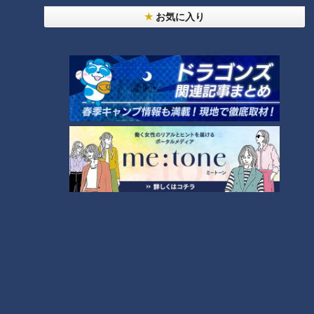
お気に入り
ランキング
RANKING
24時間
週間
月間
NEW
「心筋梗塞」生死の分かれ道は？…“夏の厳しい暑