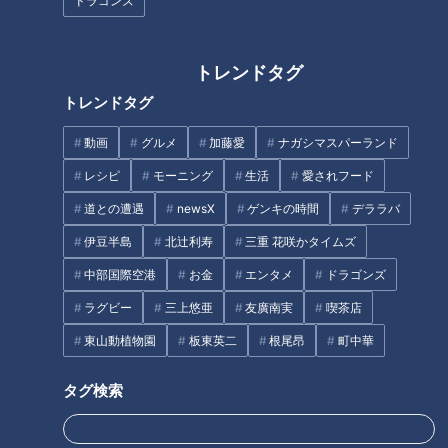
ドラゴンズ
トレンドタグ
愛車を自室に持ち込める25億円
働きやすい地域を支える工務店
トレンドタグ
の部屋！？“億超え”の高級マン
サステナブルな経営に学ぶ
ションが即完売 名古屋では「バ
動画
グルメ
加藤愛
ナガシマスパーランド
ブル期を超えた」
レシピ
モーニング
生活
愛されフード
タグ
道との遭遇
newsX
ゲンキの時間
デララバ
動画
グルメ
チャント！
加藤愛
岐阜
伊豆半島
北辻利寿
三重 花咲かタイムズ
愛されフード
中部国際空港
お金
エンタメ
ドラゴンズ
ラグビー
三上悠亜
友廣南実
喫茶店
番組紹介
東山動植物園
板東英二
根尾昂
町中華
チャント！
タグ検索
いただきます！ほぼ地元だけ愛されフード
身近な生活情報から芸能、どこよりも詳しい天気情報などなど、東