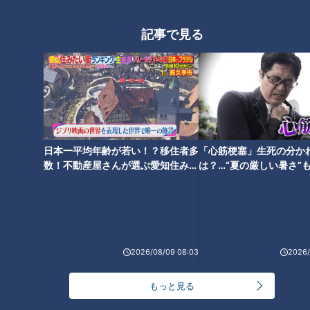
フード『明和のたこ焼き』をい
ード『しあわせのてんとう虫』
ただきます！【チャント！】
をいただきます！【チャン
記事で見る
ト！】
ほぼ愛知・南知多町だけ愛され
ほぼ愛知・新城市だけ愛されフ
フード『千鳥チーズ』をいただ
ード『おかめ五平』をいただき
日本一平均年齢が若い！？移住者多
「心筋梗塞」生死の分か
きます！【チャント！】
ます！【チャント！】
数！不動産屋さんが選ぶ愛知住みた
は？…“夏の厳しい暑さ”
い街ランキング1位は？
に！発症前のキケンなサ
法
2026/08/09 08:03
2026/
ほぼ三重・津市だけ愛されフー
ド『平治煎餅』をいただきま
もっと見る
す！【チャント！】