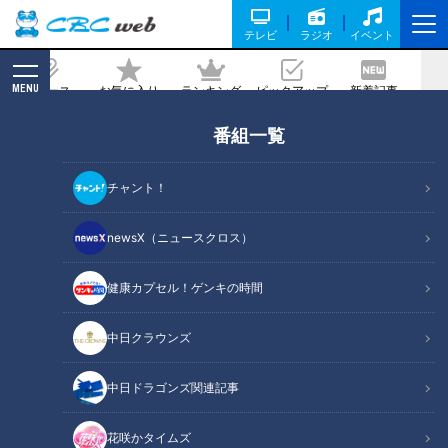
テレビ
ラジオ
イベント
MENU
ニュース
お気に入り
ランキング
ピックアップ
新着記事
CBC MAGAZINE
番組一覧
ほぼ岐阜・柳ケ瀬商店街だけ愛されフー
ド『大福屋の天ぷら中華』をいただきま
チャント！
す！【チャント！】
newsX（ニュースクロス）
2024/03/22 10:34
2024年3月21日放送
健康カプセル！ゲンキの時間
中日クラウンズ
中日ドラゴンズ関連記事
花咲かタイムズ