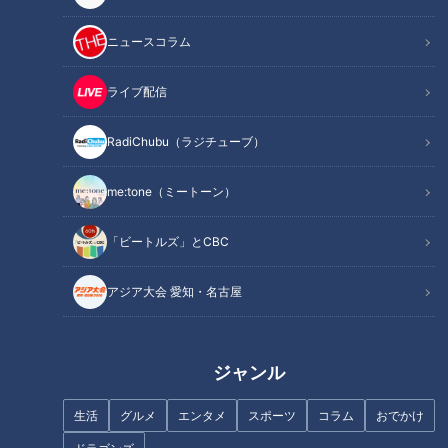
る。
８月２７日の放送回で共有したいトピックスは、プロ野球史上
ニュースコラム
５５人目となる２０００安打の偉業を達成した大島洋平選手の
スペシャル企画。快挙達成直後の大島選手にサンドラが用意し
ライブ配信
たチョット変わった９つの質問で“竜の安打製造機”の秘密に迫
った。
RadiChubu（ラジチューブ）
本題に入る前に“大島情報”を。大島選手が積み上げた２０００
me:tone（ミートーン）
安打をコース別に９分割にて見てみると、一番少ない１１９本
「ビートルズ」とCBC
と最も苦手としているのが“内角高め”。この事実について大島
選手は「インハイは一番キライっす」と認めた。ちなみにイン
アジア大会 愛知・名古屋
コースは真ん中と低めも１００本台と苦手としており、得意な
コースはど真ん中とアウトコース真ん中、低めがそれぞれ３０
０本越え。今回の企画の“９つの質問”は大島選手のコース別安
ジャンル
打数と質問の“答え辛さ”がリンクしている設定。そこで大島選
手が最初に選んだのは意外な“内角高め”。さてその難題とされ
生活
グルメ
エンタメ
スポーツ
コラム
おでかけ
る質問とは・・・