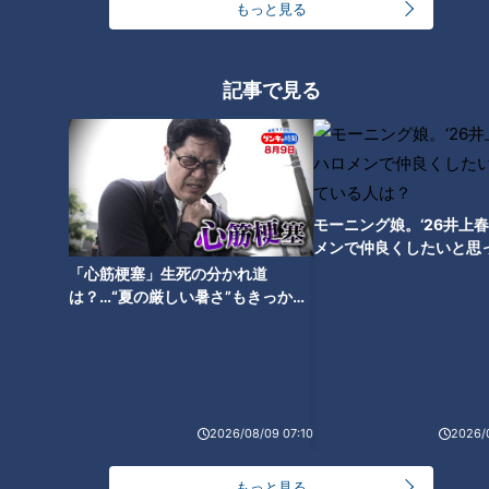
れはタイミングとか。自分がやりたいですと言ってやれるもの
もっと見る
ではないので、そんなに気にしてないです。
記事で見る
――大島監督になったらどんなドラゴンズにしたい？
大島選手
：うーん、そうですね・・・ちょっと見逃していいで
すか（笑）
モーニング娘。‘26井上
メンで仲良くしたいと思
２０００安打達成について 自慢したい人は？ご
は？
「心筋梗塞」生死の分かれ道
褒美は？
は？…“夏の厳しい暑さ”もきっかけ
に！発症前のキケンなサインと対処
法
2026/08/09 07:10
2026/
もっと見る