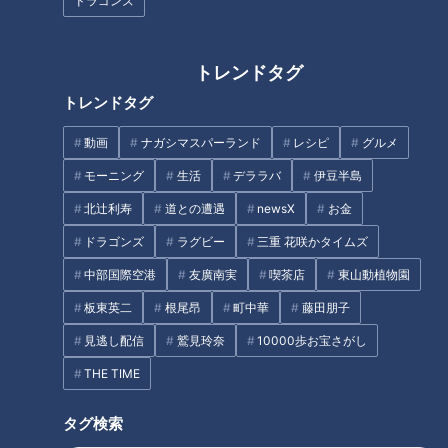
ドラゴンズ
INDEX
トレンドタグ
将来は監督になりたい？
トレンドタグ
２０００安打達成について 自慢したい人は？ご褒美は？
「伝説の精密機械」こと竜ＯＢ・吉見一起氏から２つの質
動画
ナガシマスパーランド
レシピ
グルメ
問
モーニング
生活
デララバ
伊豆半島
イチ視聴者（筆者）の番組感想まとめ。大島選手の打撃の
北辻利寿
道との遭遇
newsX
お金
極意をもっと聞きたいと思いつつ、一番の願いは強竜復
活！！
ドラゴンズ
ラグビー
三重 花咲かタイムズ
オススメ関連コンテンツ
中部国際空港
友廣南実
喫茶店
東山動植物園
板東英二
根尾昂
町中華
藤田朋子
見逃し配信
鷲見玲奈
10000歩お宝さがし
将来は監督になりたい？
THE TIME
タグ検索