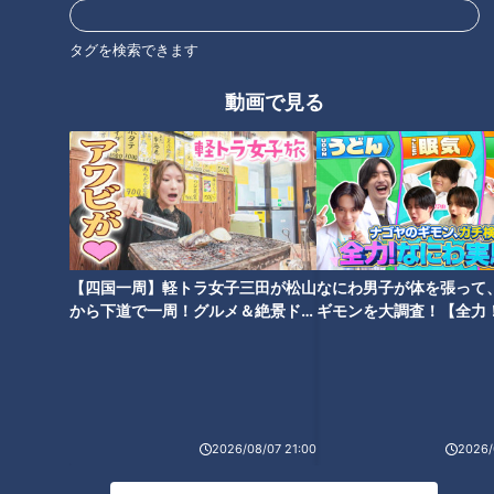
タグを検索できます
動画で見る
「サンデードラゴンズ」より大島洋平選手(C)CBCテレビ
大島選手
：たしかにインハイですね（笑）。だいぶインハイで
【四国一周】軽トラ女子三田が松山
なにわ男子が体を張って
すね。全然考えてないですけどね。なりたいと言ってなれるも
から下道で一周！グルメ＆絶景ドラ
ギモンを大調査！【全力
のでもないですし、まだそこまで考えてないというのが本音で
イブ⑳
験部～ナゴヤのギモン、
すね。
～】
――全く自分がやっているイメージはない？
2026/08/07 21:00
2026/
大島選手
：今はないです。興味が無いことはないですけど、そ