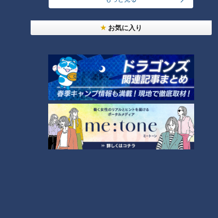
お気に入り
「サンデードラゴンズ」より大島洋平選手(C)CBCテレビ
――２０００安打達成を自慢したい人は？
大島選手
：そうですね・・・あんまりいない。あんまり自慢し
ないですね。僕自身が「オレすごいだろ」って言うのが好きじ
ゃないというか。「僕、大丈夫です」って遠慮するタイプなの
で（笑）
――印象に残っているバッティング指導は？
大島選手
：享栄高校の柴垣元監督ですかね。高校の時に「人が
いないところへ打て」ってよく言われましたね。人がいるとこ
ろに打ったらアウト。「人がいないところへ打て」と。