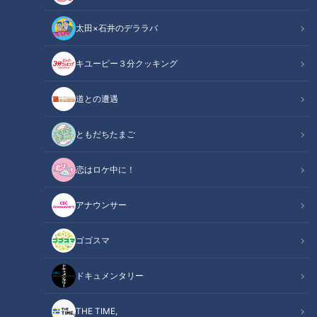
太田×石井のデララバ
「サンデードラゴンズ」より大島洋平選手(C)CBCテレビ
キユーピー３分クッキング
中日ドラゴンズ
道との遭遇
サンドラコラム
ともだちたまご
【サンドラを観られなかった全国のドラ友と共有したい番組の
恋はロケ中に！
コト】
アナウンサー
ＣＢＣテレビ「サンデードラゴンズ」（毎週日曜日１２時５４
分から東海エリアで生放送）をみたコラム
ゴゴスマ
このコラム（？）は「サンドラ」を観られなかった全国のドラ
ドキュメンタリー
友に話したい！ との思いから番組の内容を綴る、竜党のみな
さんに向けた、竜党による、竜党のためのコラム（？）であ
THE TIME,