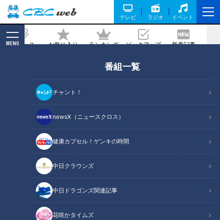
テレビ
ラジオ
イベント
MENU
ニュース
お気に入り
ランキング
ピックアップ
新着記事
CBC MAGAZINE
番組一覧
「人がいないところへ打て」ドラゴンズ
大島洋平、２０００安打達成の礎となっ
チャント！
た恩師の指導と打撃の極意を語る
newsX（ニュースクロス）
2023/08/28 17:02
健康カプセル！ゲンキの時間
中日クラウンズ
中日ドラゴンズ関連記事
花咲かタイムズ