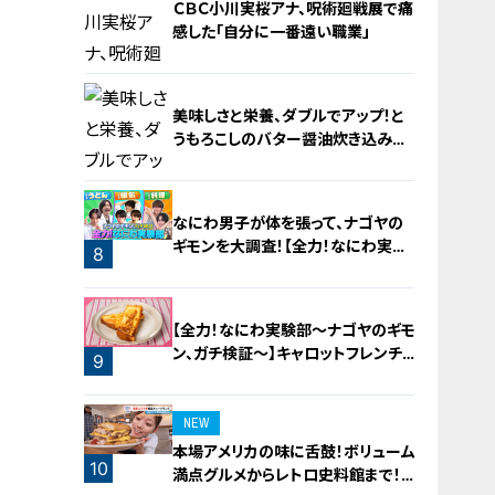
ＣＢＣ小川実桜アナ、呪術廻戦展で痛
感した「自分に一番遠い職業」
美味しさと栄養、ダブルでアップ！と
うもろこしのバター醤油炊き込みご
飯
6
なにわ男子が体を張って、ナゴヤの
ギモンを大調査！【全力！なにわ実験
8
部～ナゴヤのギモン、ガチ検証～】
7
【全力！なにわ実験部～ナゴヤのギモ
ン、ガチ検証～】キャロットフレンチ
9
ロースト
NEW
本場アメリカの味に舌鼓！ボリューム
10
満点グルメからレトロ史料館まで！