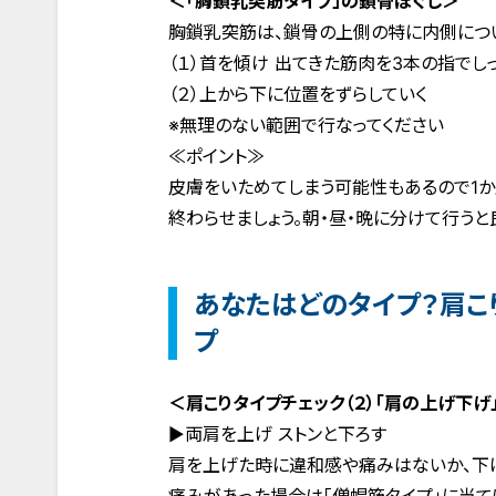
＜「胸鎖乳突筋タイプ」の鎖骨ほぐし＞
胸鎖乳突筋は、鎖骨の上側の特に内側につ
（１）首を傾け 出てきた筋肉を3本の指でし
（２）上から下に位置をずらしていく
※無理のない範囲で行なってください
≪ポイント≫
皮膚をいためてしまう可能性もあるので1か
終わらせましょう。朝・昼・晩に分けて行うと
あなたはどのタイプ？肩こ
プ
＜肩こりタイプチェック（２）「肩の上げ下げ
▶︎両肩を上げ ストンと下ろす
肩を上げた時に違和感や痛みはないか、下
痛みがあった場合は「僧帽筋タイプ」に当て