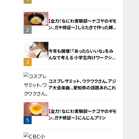
旅！【チャント！特集】
【全力！なにわ実験部～ナゴヤのギモ
ン、ガチ検証～】しらたきで作った豚
2
バラミンチの油そば
今年も開催！「あったらいいな」をみ
んなで考える 小学生向けワークショ
3
ップを大府市で開催
コスプレサミット、ワクワクさん、アジ
ア大会楽曲…愛知県の話題あれこれ
【全力！なにわ実験部～ナゴヤのギモ
ン、ガチ検証～】にんじんプリン
5
4