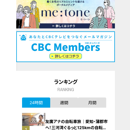
ランキング
RANKING
24時間
週間
月間
友廣アナの自転車旅｜愛知・蒲郡市
へ！三河湾ぐるっと125kmの自転車
1