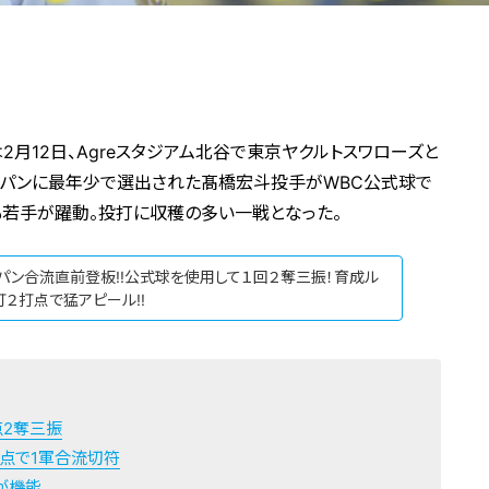
月12日、Agreスタジアム北谷で東京ヤクルトスワローズと
ャパンに最年少で選出された髙橋宏斗投手がWBC公式球で
も若手が躍動。投打に収穫の多い一戦となった。
ャパン合流直前登板!!公式球を使用して１回２奪三振！育成ル
２打点で猛アピール!!
点2奪三振
失点で1軍合流切符
が機能