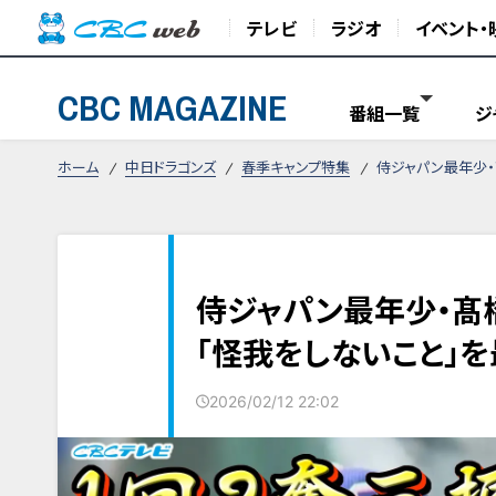
テレビ
ラジオ
イベント・
CBC MAGAZINE
番組一覧
ジ
ホーム
中日ドラゴンズ
春季キャンプ特集
侍ジャパン最年少・
侍ジャパン最年少・髙
「怪我をしないこと」
2026/02/12 22:02