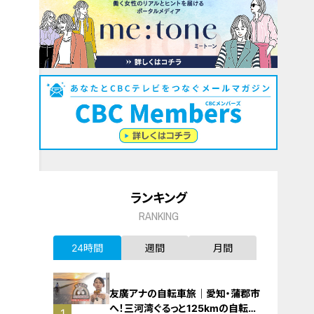
ランキング
RANKING
24時間
週間
月間
友廣アナの自転車旅｜愛知・蒲郡市
へ！三河湾ぐるっと125kmの自転車
1