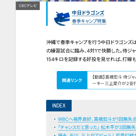
CBCテレビ
中日ドラゴンズ
春季キャンプ特集
沖縄で春季キャンプを行う中日ドラゴンズは2
の練習試合に臨み、4対1で快勝した。侍ジ
154キロを記録する好投を見せれば、打線
【動画】髙橋宏斗 侍ジ
関連リンク
ーキー三上愛介が２安打
INDEX
WBCへ視界良好、髙橋宏斗が1回無失
「チャンスだと思った」 松木平が3回無
福永、石川、三上がアピール！ 若竜打線