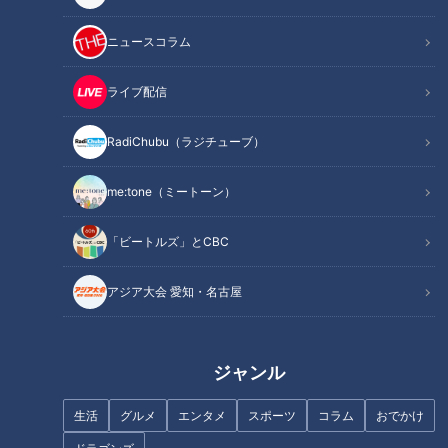
ニュースコラム
「豚肉とごぼうのしぐれ煮・柚
甘～い豚肉がたっぷりのあいち
子こしょうなめたけ」の作り方
サラダめし
ライブ配信
【キユーピー３分クッキング】
RadiChubu（ラジチューブ）
me:tone（ミートーン）
「ビートルズ」とCBC
肉みそが決め手のあいちサラダ
「かきの柚子しぐれ煮・半熟卵
めし
のだししょうゆ漬け」の作り方
アジア大会 愛知・名古屋
【キユーピー３分クッキング】
ジャンル
生活
グルメ
エンタメ
スポーツ
コラム
おでかけ