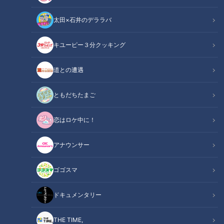
太田×石井のデララバ
キユーピー３分クッキング
チャント！
食べなきゃ損する！愛されフード
道との遭遇
地元の食べなきゃ損する愛されフードを調査！今回は名古屋市
ともだちたまご
瑞穂区「べんがら亭のとりめし」と愛知・江南市にある
恋はロケ中に！
GoodBakery伊せ屋の「食パン」です。
アナウンサー
この記事の画像を見る
ゴゴスマ
この記事を見たあなたへのおすすめ
ドキュメンタリー
THE TIME,