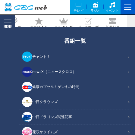
テレビ
ラジオ
イベント
MENU
ニュース
お気に入り
ランキング
ピックアップ
新着記事
CBC MAGAZINE
番組一覧
おかわり必至のうま甘とりめし/味付け
ナシで絶対うまい食パン【愛されフー
チャント！
ド】
newsX（ニュースクロス）
2026/02/12 13:13
2026年2月10日放送
健康カプセル！ゲンキの時間
中日クラウンズ
中日ドラゴンズ関連記事
花咲かタイムズ