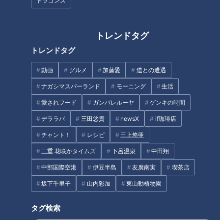
ドラゴンズ
ピンクのタルタルソースが目を
炒めても漬けてもおいしい！夏
引くあいちサラダめし
野菜の大定番「なす」のオスス
メレシピをご紹介！
トレンドタグ
タグ
トレンドタグ
動画
グルメ
加藤愛
道との遭遇
動画
グルメ
チャント！
加藤愛
愛されフード
ナガシマスパーランド
モーニング
生活
愛知
愛されフード
ガンバレルーヤ
ゲンキの時間
デララバ
三田悠貴
newsX
if珈琲店
番組紹介
チャント！
レシピ
三上悠亜
チャント！
三重 花咲かタイムズ
下呂温泉
中田翔
食べなきゃ損する！愛されフード
中部国際空港
伊豆半島
友廣南実
喫茶店
身近な生活情報から芸能、どこよりも詳しい天気情報などなど、東
坂下千里子
山内彩加
東山動植物園
海3県にとことん寄り添う新しい報道・情報番組。毎週月～金曜 午
後3:49～5:50放送（金曜は午後4:50～5:50放送）。
タグ検索