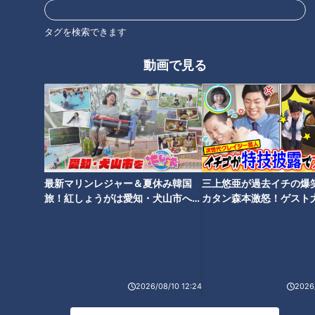
ホームページ
番組サイト
タグを検索できます
動画で見る
オススメ関連コンテンツ
最新マリンレジャー＆夏休み韓国
三上悠亜が過去イチの爆
旅！紅しょうがは愛知・犬山市へ
カタン森本激怒！ゲスト
【花咲かタイムズ】
【ともだちたまご】
器も買えるトロうまナポリタン/
超こだわりすぎるそば人気そば
土日限定行列店 ベルギーの国民
店の二八そば/価格も昭和感！老
食【愛されフード】
舗喫茶の逸品【愛されフード】
2026/08/10 12:24
2026/