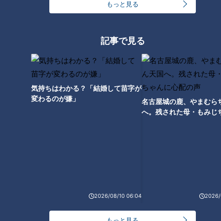
もっと見る
激フワ＆デカイ！ボリューム満
ランチでにぎわうこだわり定食
点ハンバーグ/あふれ出すカラフ
店の銀だら西京焼き/まかないか
記事で見る
ルカスタードのシュークリーム
ら生まれた和風オムライス【愛
【愛されフード】
されフード】
気持ちはわかる？「結婚して苗字が
変わるのが嫌」
名古屋城の鹿、やまむら
へ。残された母・もみじ
配の声
肉野菜大盛りサンドイッチのお
得モーニング/戦前から愛され餅
を復刻【愛されフード】
2026/08/10 06:04
2026/
もっと見る