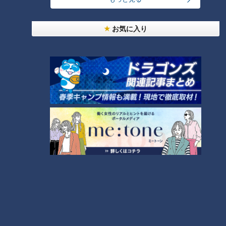
お気に入り
ランキング
RANKING
24時間
週間
月間
モーニング娘。‘26井上春華がハロメンで仲良くし
たいと思っている人は？
大学のサークルで増える？複数のスポーツを融合さ
せた「ピックルボール」