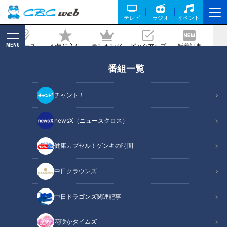
テレビ
ラジオ
イベント
MENU
ニュース
お気に入り
ランキング
ピックアップ
新着記事
CBC MAGAZINE
番組一覧
【2026年最新版】知らないと損する
「年収の壁」 ｜ 制度変更と後悔しない
チャント！
働き方をFPが解説
newsX（ニュースクロス）
2026/02/04 11:00
健康カプセル！ゲンキの時間
中日クラウンズ
中日ドラゴンズ関連記事
花咲かタイムズ