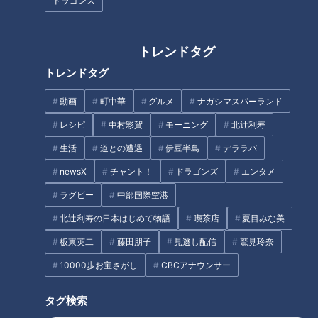
ドラゴンズ
した。
トレンドタグ
2026年に制度変更が予定されている「年収の壁」。気づかな
トレンドタグ
いうちに「知らなかったから損をした」「あのとき考えておけ
ばよかった」と後悔につながりやすいテーマでもあります。
動画
町中華
グルメ
ナガシマスパーランド
知らないまま不安を抱えたままにするのではなく、今のライフ
レシピ
中村彩賀
モーニング
北辻利寿
ステージに合った“後悔しない働き方”を考えることが大切で
生活
道との遭遇
伊豆半島
デララバ
す。
newsX
チャント！
ドラゴンズ
エンタメ
ラグビー
中部国際空港
北辻利寿の日本はじめて物語
喫茶店
夏目みな美
板東英二
藤田朋子
見逃し配信
鷲見玲奈
10000歩お宝さがし
CBCアナウンサー
タグ検索