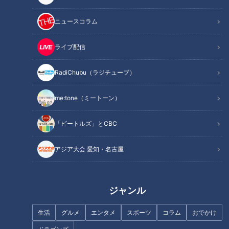
2026年から制度変更！「年収の壁」を図解で
関連リンク
わかりやすく解説【画像一覧】
ニュースコラム
ライブ配信
INDEX
RadiChubu（ラジチューブ）
年収の壁って、そもそも何？
2026年に動く年収の壁、知っておきたいこと
me:tone（ミートーン）
年収の壁で後悔しがちなパターン
後悔しないための、働き方の整え方
「ビートルズ」とCBC
オススメ関連コンテンツ
アジア大会 愛知・名古屋
年収の壁って、そもそも何？
ジャンル
「隣の女性」のリアルな本音を伝え、「今」を生きる女性たち
を応援したい――。
生活
グルメ
エンタメ
スポーツ
コラム
おでかけ
そんな思いからCBCテレビは「me:tone編集部」を立ち上げま