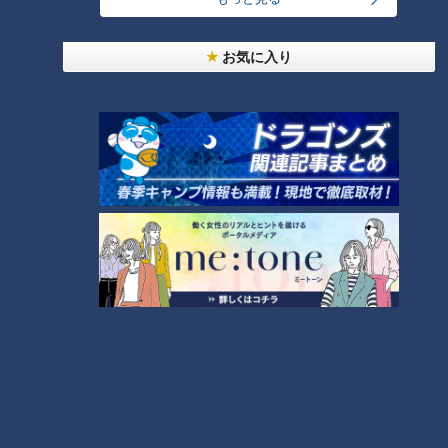
さらに近年は、賃金の引き上げも重なり、年収の壁を意識して
働き控えを選ぶ人が増えていることから、制度の見直しは長年
お気に入り
議論されてきました。
こうした背景を受け、2026年から年収の壁に関する制度が段
階的に見直されます。
まず、2026年1月からは、所得税がかからない年収の上限が、
現在の160万円から178万円に引き上げられます。これによ
り、これまでよりも少し多く働いても、所得税の負担が生じに
くくなります。
さらに、2026年10月1日以降は「週20時間の壁」が適用され
ます。
2か月連続で週20時間を超えて働いた場合、社会保険の加入対
象となる仕組みです。これまで社会保険の加入判断は「今後1