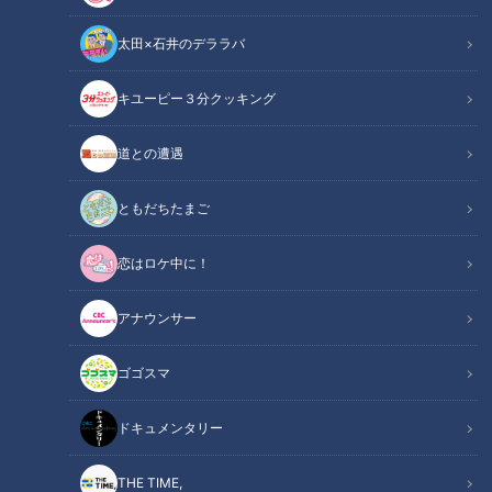
太田×石井のデララバ
CBCテレビ me:tone編集部
キユーピー３分クッキング
me:tone
道との遭遇
ライフ
ともだちたまご
ニュースやSNSでも頻繁に目にする「年収の壁」。
恋はロケ中に！
言葉は知っていても、「自分の場合はどうなるの？」「今の働
き方で本当に大丈夫？」と、具体的に理解できていない人も多
アナウンサー
いのではないでしょうか。
ゴゴスマ
本記事では、ファイナンシャルプランナーの視点から、「年収
の壁」の基本と、女性がつまずきやすいポイントをわかりやす
ドキュメンタリー
く解説していきます。
THE TIME,