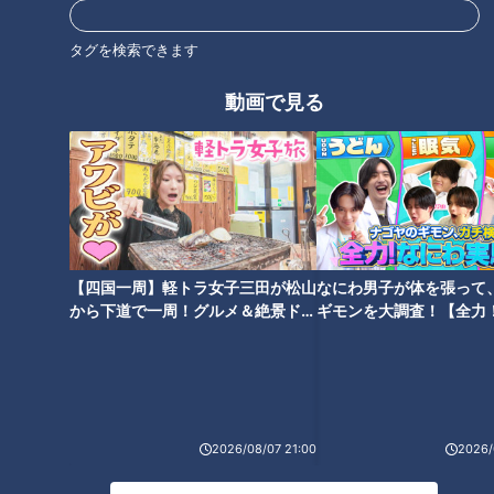
タグを検索できます
年収の壁とは、働き手が一定の年収を超えることで、税金や
動画で見る
社会保険料の負担が増え、結果として手取り収入が減ってしま
う可能性があるボーダーラインのことを指します。
年収の壁が分かりにくい理由は、「税法上の壁」と「社会保険
上の壁」という異なるルールが重なっているためです。
【四国一周】軽トラ女子三田が松山
なにわ男子が体を張って
●税法上の壁
：税金がかかるかどうかのの分かれ目。これを超
から下道で一周！グルメ＆絶景ドラ
ギモンを大調査！【全力
えると、所得税などの負担が発生します。
イブ⑳
験部～ナゴヤのギモン、
●社会保険上の壁：
社会保険に加入するかどうかの分かれ目。
～】
これを超えると、自分で社会保険料を負担する必要がありま
す。
2026/08/07 21:00
2026/
税金や社会保険料の支払いが始まることで、「稼いだお金(額