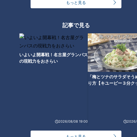
面)よりも、手元に残るお金（＝手取り）が減る」という逆転
もっと見る
現象が起こることもあります。
さらに、配偶者が勤める会社によっては、自分が年収の壁を超
記事で見る
えることで、家族手当や扶養手当が支給されなくなるケースも
あります。
いよいよ開幕戦！名古屋グランパス
多くの人が感じるのは、「扶養から外れると本当に損なの？」
の現戦力をおさらい
「社会保険料って、毎月どれくらい引かれるの？」といった漠
然とした不安。年収の壁は、目先の手取りだけで判断するもの
「梅とツナのサラダそう
ではありません。これからのライフステージや働き方の変化も
り方【キユーピー３分ク
含めて、総合的に考えていくことが重要です。
2026年に動く年収の壁、知っておきたいこと
2026/08/08 19:00
2026/
「年収の壁」があることで、本来は働く意欲や余力はあって
も、あえて働く時間を抑える“働き控え”が生まれてきました。
もっと見る