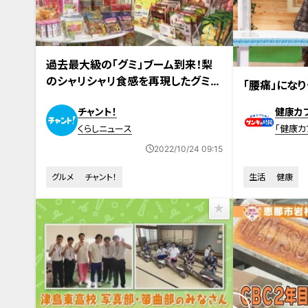
2022年10月17日放送
過去最大級の「グミ」ブーム到来！梨
2022年10月23
のシャリシャリ食感を再現したグミ
「腰痛」にな
や、苦い大人のグミまで！？
チャント！
健康カ
くらしニュース
「健康カ
イブ
2022/10/24 09:15
グルメ
チャント！
生活
健康