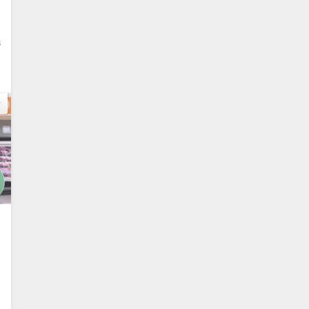
6
削
動
0