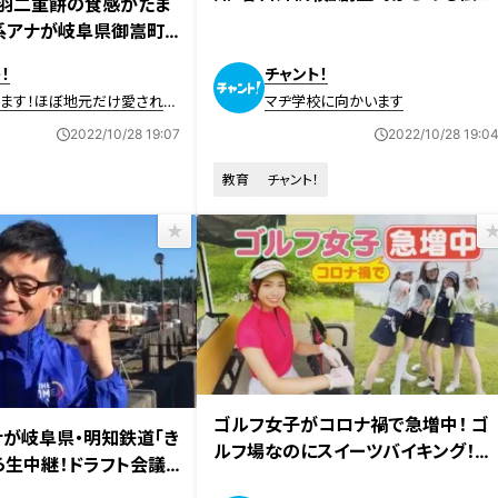
 羽二重餅の食感がたま
の部活『演劇部』 生徒主導で愛知県
系アナが岐阜県御嵩町
代表に！
を調査！
！
チャント！
きます！ほぼ地元だけ愛され
マヂ学校に向かいます
2022/10/28 19:07
2022/10/28 19:0
教育
チャント！
2022年10月21日放送
ゴルフ女子がコロナ禍で急増中！ ゴ
日放送
ナが岐阜県・明知鉄道「き
ルフ場なのにスイーツバイキング！？
ら生中継！ドラフト会議
源泉かけ流しの温泉！？
のレポートに奮闘！