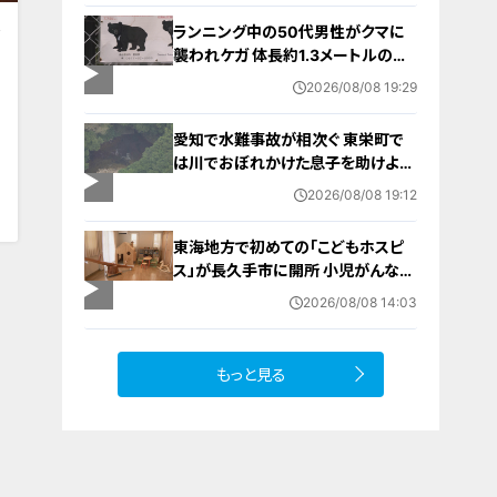
婚
ランニング中の50代男性がクマに
襲われケガ 体長約1.3メートルのツ
キノワグマに腕や足をかまれる 「つ
2026/08/08 19:29
いに出たかなという感じ」と近隣住
人 東海地方で今年度初の人身被害
愛知で水難事故が相次ぐ 東栄町で
岐阜・高山市
0
は川でおぼれかけた息子を助けよう
とし父親が心肺停止の状態で搬送
2026/08/08 19:12
田原市ではサーフィン中に公務員の
男性（46）がおぼれ死亡
東海地方で初めての「こどもホスピ
ス」が長久手市に開所 小児がんなど
重い病気の子どもと家族を支える施
2026/08/08 14:03
設 利用料は無料 愛知の「長久手の
おうち」
もっと見る