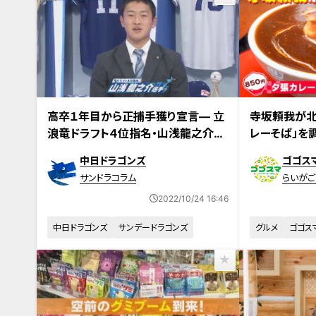
2022年10月24
高卒１年目から正捕手獲り宣言― 立
寺坂頼我が北
浪竜ドラフト４位指名・山浅龍之介の
レーそば」を
気構えに期待
い！夕張市民
中日ドラゴンズ
ゴゴス
サンドラコラム
らいがご
2022/10/24 16:46
中日ドラゴンズ
サンデードラゴンズ
グルメ
ゴゴス