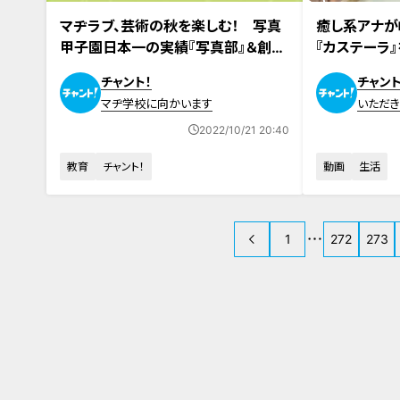
2022年10月12日放送
2022年10月14
マヂラブ、芸術の秋を楽しむ！ 写真
癒し系アナ
甲子園日本一の実績『写真部』＆創部
『カステーラ
35年の『筝曲部』。愛知県『津島東高
ラのルーツがこ
チャント！
チャント
校』でリポート
わらぬ味を食
マヂ学校に向かいます
いただ
FOOD
2022/10/21 20:40
教育
チャント！
動画
生活
1
272
273