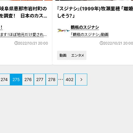
日放送
が岐阜県恵那市岩村町の
『スジナシ』(1999年)牧瀬里穂 「離
』を調査！ 日本のカステ
しそう？」
こに！？ 230年、変
！
鶴瓶のスジナシ
す
きます！ほぼ地元だけ愛され
「鶴瓶のスジナシ」動画
2022/10/21 20:00
2022/10/21 20:0
動画
エンタメ
274
275
276
277
278
402