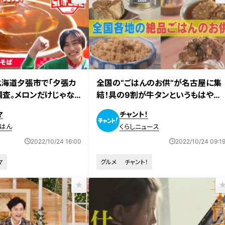
日放送
2022年10月18日放送
海道夕張市で「夕張カ
全国の“ごはんのお供”が名古屋に集
調査。メロンだけじゃな
結！具の9割が牛タンというもはやお
のあったかソウルフード
かずの“お供”も！
マ
チャント！
はん
くらしニュース
2022/10/24 16:00
2022/10/24 09:1
マ
グルメ
チャント！