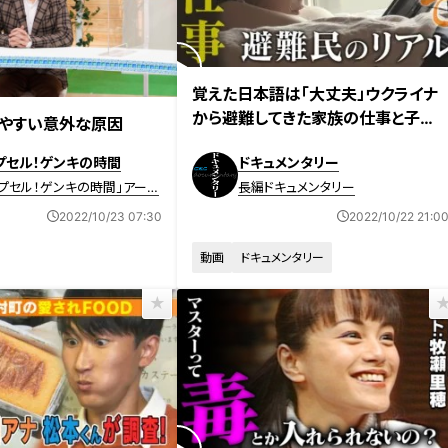
2022年10月19日放送
覚えた日本語は「大丈夫」ウクライナ
日放送 【第528回】
から避難してきた家族の仕事と子育
りやすい意外な原因
て
プセル！ゲンキの時間
ドキュメンタリー
プセル！ゲンキの時間」アーカ
長編ドキュメンタリー
2022/10/23 07:30
2022/10/22 21:0
動画
ドキュメンタリー