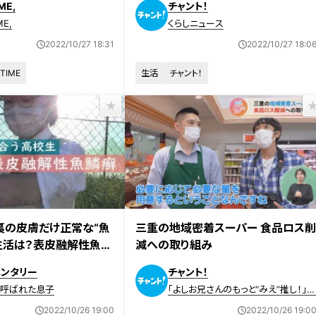
ME,
チャント！
ME,
くらしニュース
2022/10/27 18:31
2022/10/27 18:0
 TIME
生活
チャント！
2022年10月26日放送
裏の皮膚だけ正常な“魚
三重の地域密着スーパー 食品ロス
生活は？表皮融解性魚鱗
減への取り組み
型ドキュメンタリー「ピ
メンタリー
チャント！
た息子」第７３話
と呼ばれた息子
「よしお兄さんのもっと“みえ”推し！」
画
2022/10/26 19:00
2022/10/26 19:0