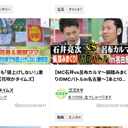
ンタリー
生活
チャント！
日放送
も「値上げしない！」激
【MC石井vs呂布カルマ～韻踏みまく
【花咲かタイムズ】
りのMCバトルin名古屋～】あと10
分、生でしゃべります#58
タイムズ
ゴゴスマ
ング
あと10分、生でしゃべります
2022/10/26 09:11
2022/10/25 15:5
動画
エンタメ