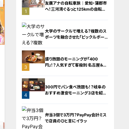
友廣アナの自転車旅｜愛知・蒲郡市
へ！三河湾ぐるっと125kmの自転車
1
旅！【チャント！特集】
大学のサークルで増える？複数のス
ポーツを融合させた「ピックルボー
ル」
盛り放題のモーニングが「400
円」！？人気すぎて客殺到 名古屋＆岐
3
阜の「激安モーニング」とは？
2
300円でパン食べ放題も！？岐阜の
おすすめ激安モーニング３店を紹
4
介！
0
弁当3個で3万円？PayPay会計ミス
で店員のひと言にイラッ