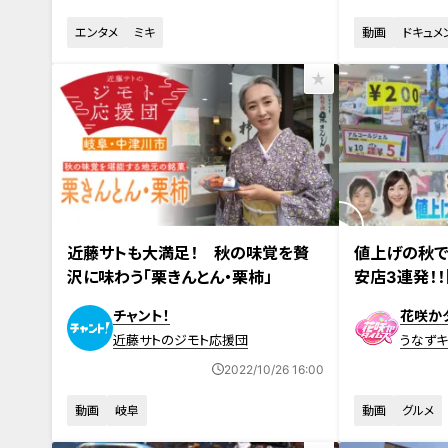
エンタメ
ミキ
動画
ドキュメ
2022年10月26日放送
2022年10月22
近藤サトも大満足！ 秋の味覚を贅
値上げの秋で
沢に味わう「栗きんとん・栗柿」
安店3連発！！
チャント！
花咲か
近藤サトのジモト応援団
うなずキ
2022/10/26 16:00
動画
岐阜
動画
グルメ