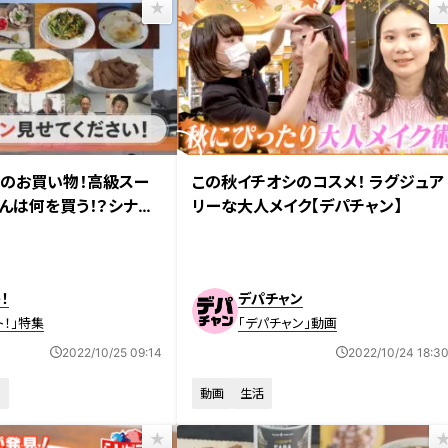
日放送
のお買い物！高級スー
この秋イチオシのコスメ！ ラグジュア
んは何を買う！？シナモ
リーな大人メイク【デパチャン】
簡単スイーツ作り！？
！
デパチャン
ト！」特集
「デパチャン」動画
2022/10/25 09:14
2022/10/24 18:3
！
動画
生活