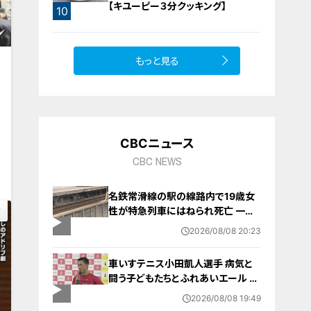
【キユーピー３分クッキング】
10
もっと見る
CBCニュース
0
CBC NEWS
名鉄常滑線の駅の線路内で19歳女
性が特急列車にはねられ死亡 一部
区間で一時運転見合わせに お盆休
2026/08/08 20:23
みで空港へ向かう旅行客に影響 愛
知・知多市
車いすテニス小田凱人選手 病気と
闘う子どもたちとふれあいエール ス
ポーツの楽しさ伝える 名古屋・緑区
2026/08/08 19:49