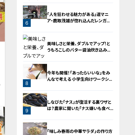
「人を狂わせる魅力がある」道マニ
ア・鹿取茂雄が惚れ込んだレンガの
6
橋梁とは？未公開の道3選
5
美味しさと栄養、ダブルでアップ！と
うもろこしのバター醤油炊き込みご
飯
今年も開催！「あったらいいな」をみ
んなで考える 小学生向けワークショ
8
9
ップを大府市で開催
7
しなびた「ナス」が復活する裏ワザと
は？農家に聞いた「ナス嫌いも食べ
9
られる」アイデアレシピを大公開
「味しみ春雨の中華サラダ」の作り方