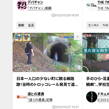
デパチャン
THE TI
「デパチャン」動画
THE TI
2022/10/28 18:30
動画
生活
エンタメ
THE
2022年10月25日放送
日本一人口の少ない町に眠る線路
手のひら・足
跡！当時のトロッコレール発見で道マ
鱗癬”…学校
ニアも感動！“廃道”を巡る旅
癬～定期配信
道との遭遇
ドキュ
エロと呼ばれ
「道との遭遇」記事
ピエロ
2022/10/27 15:21