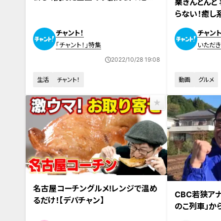
栗きんとんと
に！？
らない！癒し
の『栗すだれ』
チャント！
チャント
「チャント！」特集
いただ
FOOD
2022/10/28 19:08
生活
チャント！
動画
グルメ
名古屋コーチングルメ!レンジで温め
2022年10月20
CBC若狭ア
るだけ！【デパチャン】
のこ列車」か
当日に社外で