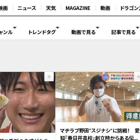
映画
ニュース
天気
MAGAZINE
動画
ドラゴン
ャンル
トレンドタグ
動画で見る
記事で見る
2022年10月19日放送
マヂラブ野田“スジナシ”に挑戦！ 愛
日放送
知『春日井高校』創立時からある伝統