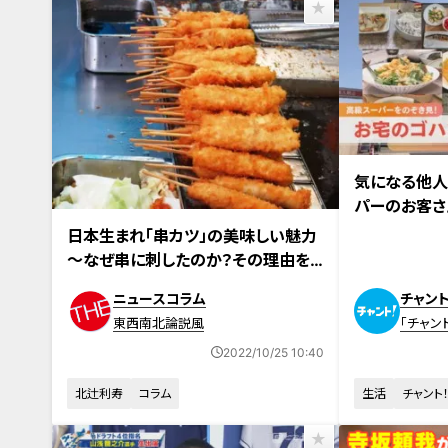
2022年10月17
気になる他人
パーのお客さ
ンシュガーで
日本生まれ「串カツ」の美味しい魅力
～なぜ串に刺したのか？その理由を
探る
ニュースコラム
チャント
東西南北論説風
「チャン
2022/10/25 10:40
北辻利寿
コラム
生活
チャント