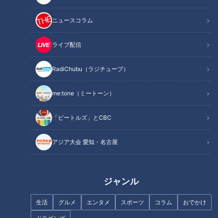
アンガーマネジメントでガミガミ怒らない育児ができる
必要な怒りを上手に伝える方法は？
ニュースコラム
オススメ関連コンテンツ
ライブ配信
「アンガーマネジメント」とは？
RadiChubu（ラジチューブ）
me:tone（ミートーン）
「ビートルズ」とCBC
アジア大会 愛知・名古屋
ジャンル
生活
グルメ
エンタメ
スポーツ
コラム
おでかけ
CBCテレビ：画像 『チャント！』