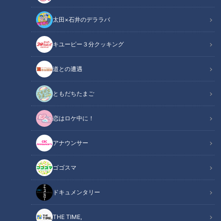
太田×石井のデララバ
キユーピー３分クッキング
チャント！
くらしニュース
道との遭遇
育児に追われてつい子どもにガミガミ怒ってしまうことありま
ともだちたまご
せんか？しかし怒りをコントロールする「アンガーマネジメン
恋はロケ中に！
ト」をトレーニングすれば、怒りに振り回されずに落ち着いて
子どもと向き合えるようになります。そこでアンガーマネジメ
アナウンサー
ントに詳しい講師に、ガミガミ怒らない育児のコツを聞きまし
た。
ゴゴスマ
INDEX
ドキュメンタリー
「アンガーマネジメント」とは？
THE TIME,