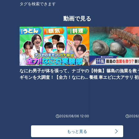
タグを検索できます
アンガーマネジメントでガミガミ怒らない育児が
できる
動画で見る
なにわ男子が体を張って、ナゴヤの
【特集】篠島の漁業を救
ギモンを大調査！【全力！なにわ実
養殖 車エビに大アサリ 
験部～ナゴヤのギモン、ガチ検証
【newsX】
～】
CBCテレビ：画像 『チャント！』
2026/08/06 12:00
2026/
アンガーマネジメントで衝動を抑えるには、「6秒数える」
「深呼吸する」「その場を一旦離れる」などの方法がありま
もっと見る
す。中でもオススメは、「魔法の言葉」と「怒りの数値化」。