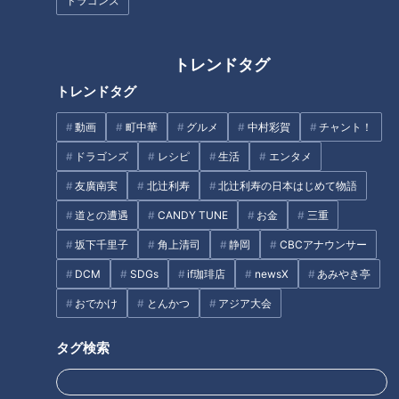
ドラゴンズ
怒りの感情とうまく付き合う心理トレーニング「アンガーマネ
ジメント」。アンガー（＝怒り）をマネジメント（＝管理）す
トレンドタグ
ることで、怒りに振り回されずに落ち着けるようになると言い
トレンドタグ
ます。
動画
町中華
グルメ
中村彩賀
チャント！
（講師）
ドラゴンズ
レシピ
生活
エンタメ
「親が怒るのは、子どもへの愛情と責任があるから。アンガー
友廣南実
北辻利寿
北辻利寿の日本はじめて物語
マネジメントは怒らなくなることが目的ではなく、必要な怒り
道との遭遇
CANDY TUNE
お金
三重
を上手に表現するのが目的」
坂下千里子
角上清司
静岡
CBCアナウンサー
一番重要なのは、衝動のコントロール方法。感情に任せて怒鳴
DCM
SDGs
if珈琲店
newsX
あみやき亭
ったり手をあげて怒ったりすると、相手に恐怖心を与え自己肯
おでかけ
とんかつ
アジア大会
定感を下げる可能性があります。衝動をコントロールして気持
ちを抑えられると、落ち着いて相手と向き合えるようになりま
タグ検索
す。