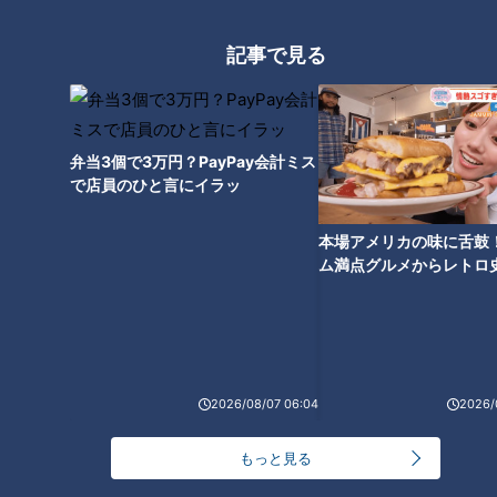
“今じゃない”“大丈夫”など自分が落ち着ける「魔法の言葉」を
記事で見る
決め、怒りを感じた時に唱えると良いそう。また落ち着いてい
る状態を“0”、人生最大の怒りを“10”と事前に「怒りの数値
化」をしておくと、今感じている怒りがどのくらいのレベルか
弁当3個で3万円？PayPay会計ミス
客観的に見ることができます。
で店員のひと言にイラッ
（講師）
本場アメリカの味に舌鼓
「“〇〇すべき”というのが怒りのスイッチになりがち。満点を
ム満点グルメからレトロ
求めてしまうと、理想が裏切られた際に“なんで？”と怒りを感
で！愛知・東海市の感動
選
じてしまいます。“まあいいか”と気持ちを緩めて怒り自体を減
らしていくのも大切なポイント。またお母さん自身の“すべ
き”を減らして自分を許すことも必要です」
2026/08/07 06:04
2026/
必要な怒りを上手に伝える方法は？
もっと見る