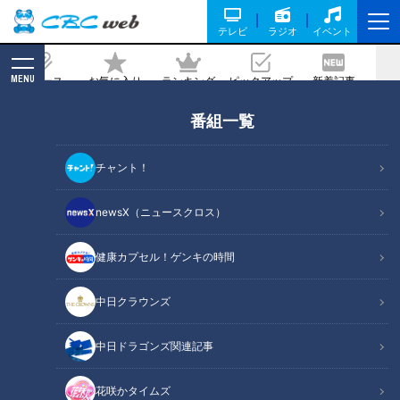
テレビ
ラジオ
イベント
MENU
ニュース
お気に入り
ランキング
ピックアップ
新着記事
CBC MAGAZINE
番組一覧
ガミガミ怒らない育児のコツとは！？
「6秒数える」「深呼吸する」などがオ
チャント！
ススメ
newsX（ニュースクロス）
2023/01/31 15:31
2023年1月26日放送
健康カプセル！ゲンキの時間
中日クラウンズ
中日ドラゴンズ関連記事
花咲かタイムズ