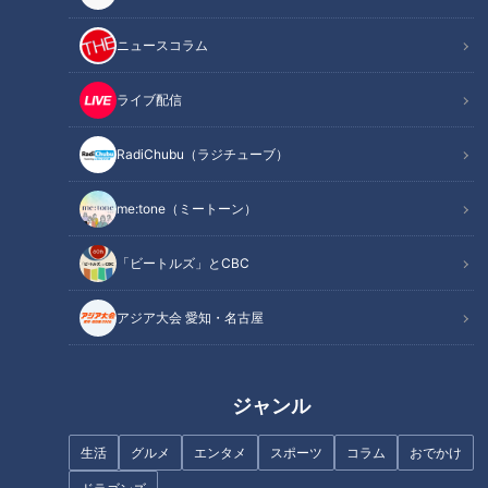
2022年10月8日放送
2022年10月7日放送
大型商業施設『イオンモー
ダイソーの新業態が東海地
ル土岐』グランドオープ
方に初上陸！価格は330円
ニュースコラム
ン！東海初＆話題のグルメ
が中心で高品質・高機能！
花咲かタイムズ
チャント！
を大特集！
うなずキング
くらしニュース
ライブ配信
2022/10/14 19:43
2022/10/14 19:05
RadiChubu（ラジチューブ）
動画
グルメ
生活
チャント！
me:tone（ミートーン）
「ビートルズ」とCBC
アジア大会 愛知・名古屋
2022年10月7日放送
2022年10月6日放送
セレブマダムも大満足！年
モコモコでかわいすぎる！
間50万人が訪れる道の駅で
家で気軽に楽しめる新感覚
お値打ちツアー！
手芸「パンチニードル」と
チャント！
チャント！
ジャンル
は？
「チャント！」特集
くらしニュース
2022/10/14 19:02
2022/10/14 18:59
生活
グルメ
エンタメ
スポーツ
コラム
おでかけ
生活
チャント！
生活
チャント！