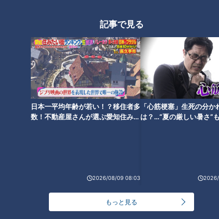
記事で見る
2022年10月11日放送
2022年10月4日放送
岐阜県最大の謎の道 旧道
サンダル運転は違反！？ 水
なのに立派な吊り橋がある
たまりを通行して歩行者に
ワケが明らかに！
水をかけると反則金！？ 意
道との遭遇
チャント！
外と知らない交通ルール
日本一平均年齢が若い！？移住者多
「道との遭遇」記事
くらしニュース
「心筋梗塞」生死の分か
数！不動産屋さんが選ぶ愛知住みた
は？…“夏の厳しい暑さ”
2022/10/13 18:54
2022/10/13 17:23
い街ランキング1位は？
に！発症前のキケンなサ
エンタメ
ミキ
生活
チャント！
法
2026/08/09 08:03
2026/
もっと見る
2022年9月30日放送
2022年10月12日放送
孫に食べさせたい！妻のか
お弁当のスキマ埋めには