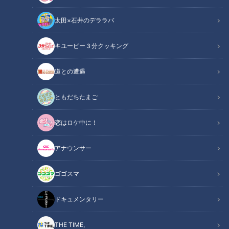
動画
グルメ
生活
健康
太田×石井のデララバ
キユーピー３分クッキング
道との遭遇
最期の見送りも“家族”とし
スジナシ(1999年) 峰岸徹 圧
て…ペット葬儀会社に密着
倒的な刑事の取り調べに、
ともだちたまご
自宅でお別れ「火葬車」も
思わず本音が混じる…
ドキュメンタリー
鶴瓶のスジナシ
恋はロケ中に！
長編ドキュメンタリー
「鶴瓶のスジナシ」動画
2022/10/14 21:00
2022/10/14 20:00
アナウンサー
動画
ドキュメンタリー
動画
エンタメ
ゴゴスマ
ドキュメンタリー
THE TIME,