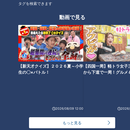
「祖父は目標」日本の農業
第25回「僕たちは新作アニ
タグを検索できます
を支えるため奔走する22歳
メのプロモーション映像を3
の男性 祖父と二人三脚で
時間かけて一気観したらど
チャント！
CBC web
動画で見る
続ける米作り
のくらいつづきをみたくな
「チャント！」特集
その他
るのだろうか?」
2022/10/14 18:27
2022/10/14 12:00
生活
チャント！
エンタメ
つづきみ
【新天才クイズ】２０２６夏～小学
【四国一周】軽トラ女子
生の〇×バトル！
から下道で一周！グルメ
イブ⑳
2022年10月13日放送
2022年10月11日放送
JP扮する松本人志が北海道
モンブランと栗きんとんの
物産展をリポート「ミルク
ハイブリッドスイーツと
ボーイ見た時くらいの衝撃
は？シェ・シバタの秋の新
チャント！
チャント！
の味！」
作スイーツ2選
くらしニュース
くらしニュース
2026/08/09 12:00
2026/
2022/10/14 11:46
2022/10/13 21:07
もっと見る
動画
生活
動画
グルメ