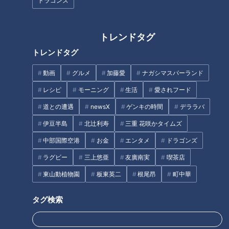
ドラゴンズ
トレンドタグ
トレンドタグ
動画
グルメ
加藤愛
ナガシマスパーランド
2022年10月5日放送
岐阜県ナンバーワン進学校
絶品のどら焼き！明治創業
レシピ
モーニング
生活
愛されフード
が快挙！“書道ガールズ”が
の栗菓子の老舗が作る栗ス
特別賞！ マヂラブが『岐
イーツ【デパチャン】
チャント！
デパチャン
道との遭遇
newsX
ゲンキの時間
デララバ
阜高校』書道部でパフォー
マヂ学校に向かいます
「デパチャン」動画
マンスに釘づけ
伊豆半島
北辻利寿
三重 花咲かタイムズ
2022/10/14 18:34
2022/10/14 18:30
中部国際空港
お金
エンタメ
ドラゴンズ
教育
チャント！
動画
生活
ラグビー
三上悠亜
友廣南実
喫茶店
東山動植物園
板東英二
根尾昂
町中華
タグ検索
2022年10月4日放送
2022年9月30日放送