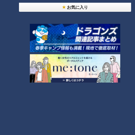
ら揚げでハラール認定 大
「油揚げ」や「干し芋」が
お気に入り
家族が経営するから揚げ店
オススメ！？ プロに聞くス
チャント！
チャント！
キマ詰めテクニックとは
「チャント！」特集
くらしニュース
2022/10/13 17:16
2022/10/13 10:57
グルメ
チャント！
動画
生活
【咀嚼音】初音の食べるお
【咀嚼音】初音の食べるお
と～駄菓子１万円分を食べ
と～デパ地下商品１０万円
るASMR～
分のASMR～
CBC web
CBC web
その他
その他
2022/10/13 09:21
2022/10/13 09:20
動画
エンタメ
動画
エンタメ