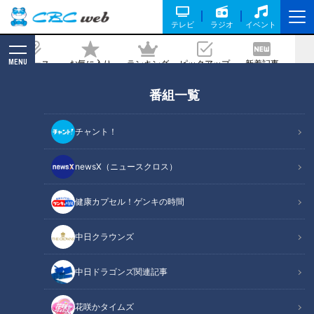
テレビ
ラジオ
イベント
MENU
ニュース
お気に入り
ランキング
ピックアップ
新着記事
CBC MAGAZINE
番組一覧
ガンバレルーヤ
の記事一覧
チャント！
newsX（ニュースクロス）
健康カプセル！ゲンキの時間
2020年6月27日放送
2020年6月27日放送
徳川家康が愛した「うど
有名店出身オーナーが作
ん」!?岡崎プレミアムみや
る“熟成ソーセージ"にガン
中日クラウンズ
げ認定品をお取り寄せ!
バレルーヤ・まひる大満足!
花咲かタイムズ
花咲かタイムズ
週末ジャーニー 推しタビ
週末ジャーニー 推しタビ
中日ドラゴンズ関連記事
2020/07/07 16:00
2020/07/07 15:00
花咲かタイムズ
グルメ
おでかけ
グルメ
おでかけ