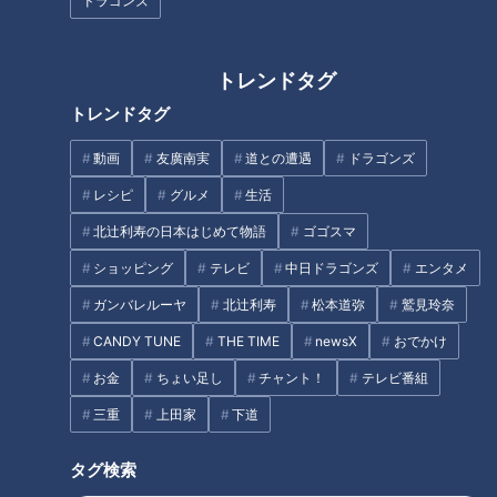
ドラゴンズ
トレンドタグ
トレンドタグ
動画
友廣南実
道との遭遇
ドラゴンズ
食べたハンバーグは1000種
バレンタインデー間近…100
類以上…ハンバーグマスター
均で揃える！リボンアレン
レシピ
グルメ
生活
が教える！東海地区の激推
ジも簡単なおしゃれラッピ
チャント！
チャント！
北辻利寿の日本はじめて物語
ゴゴスマ
しハンバーグ2選
ング術
教えマスター
教えマスター
ショッピング
テレビ
中日ドラゴンズ
エンタメ
2020/02/18 19:00
2020/02/04 19:00
ガンバレルーヤ
北辻利寿
松本道弥
鷲見玲奈
ガンバレルーヤ
ガンバレルーヤ
CANDY TUNE
THE TIME
newsX
おでかけ
お金
ちょい足し
チャント！
テレビ番組
三重
上田家
下道
タグ検索
「歩く100億円」に教わる…
2年で体重40kg減に成