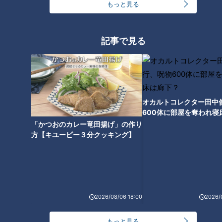
もっと見る
1
2
3
記事で見る
オカルトコレクター田中
600体に部屋を奪われ寝
下？
「かつおのカレー竜田揚げ」の作り
方【キユーピー３分クッキング】
ランキング
RANKING
2026/08/06 18:00
2026/
24時間
週間
月間
もっと見る