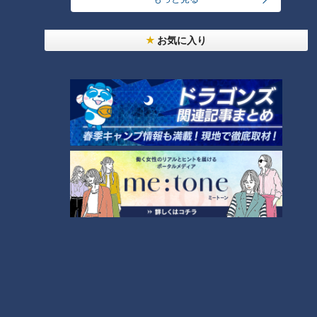
「人を狂わせる魅力がある」道マニア・鹿取茂雄が
お気に入り
惚れ込んだレンガの橋梁とは？未公開の道3選
1
友廣アナの自転車旅｜愛知・蒲郡市へ！三河湾ぐる
っと125kmの自転車旅！【チャント！特集】
2
【全力！なにわ実験部～ナゴヤのギモン、ガチ検証
～】しらたきで作った豚バラミンチの油そば
3
【全力！なにわ実験部～ナゴヤのギモン、ガチ検証
～】にんじんプリン
4
今年も開催！「あったらいいな」をみんなで考える
小学生向けワークショップを大府市で開催
5