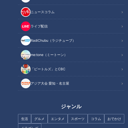
手抜きレシピ動画 総再生回
テイクアウトで楽しむ「春
数5200万回越え！「簡単で
の息吹」！人気ベーカリー
ニュースコラム
美味しすぎる！」手抜き料
の春限定パン
チャント！
チャント！
理研究家に教わる“超時短の
教えマスター
教えマスター
ライブ配信
手抜き激うまレシピ”
2020/05/05 19:00
2020/04/21 19:00
RadiChubu（ラジチューブ）
ガンバレルーヤ
ガンバレルーヤ
me:tone（ミートーン）
「ビートルズ」とCBC
アジア大会 愛知・名古屋
文房具の達人おすすめ！こ
IKEAの達人に学ぶ！今買う
の春欲しい“機能的”＆“映え
べき春の新商品＆賢い活用
る”最新アイテム
術
チャント！
チャント！
ジャンル
教えマスター
教えマスター
2020/03/24 19:00
2020/03/10 19:00
生活
グルメ
エンタメ
スポーツ
コラム
おでかけ
ガンバレルーヤ
ガンバレルーヤ