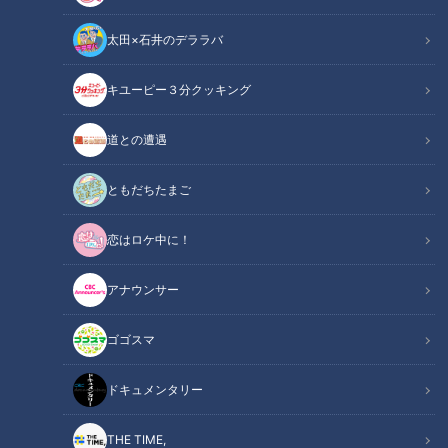
太田×石井のデララバ
キユーピー３分クッキング
道との遭遇
2020年6月27日放送
2020年6月27日放送
全国1位の“カレーパン"の秘
やな開き!「岡崎鮎めし街
密は、八丁味噌×ブランド鶏
道」で絶品アユ料理を堪能!
ともだちたまご
肉!!
花咲かタイムズ
花咲かタイムズ
週末ジャーニー 推しタビ
週末ジャーニー 推しタビ
恋はロケ中に！
2020/07/07 14:00
2020/07/07 13:00
アナウンサー
グルメ
おでかけ
グルメ
おでかけ
ゴゴスマ
ドキュメンタリー
THE TIME,