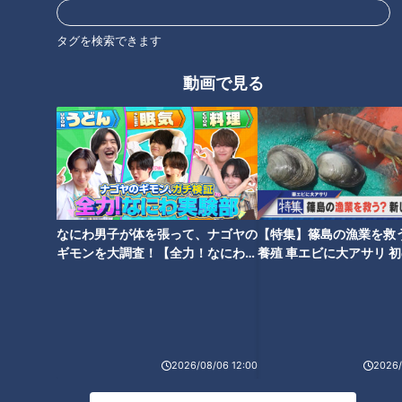
金色タクシーに限定フレン
功...SNSでバズりまくり！
チのハーフコースで『プチ
話題の「オートミール」“米
タグを検索できます
チャント！
チャント！
贅沢ランチ』を体験！
化”ダイエットとは？
教えマスター
教えマスター
動画で見る
2019/12/24 19:00
2019/12/10 19:00
ガンバレルーヤ
ガンバレルーヤ
なにわ男子が体を張って、ナゴヤの
【特集】篠島の漁業を救
ギモンを大調査！【全力！なにわ実
養殖 車エビに大アサリ 
【かき氷マスターの教え】
触れ合って癒される(？)“珍
験部～ナゴヤのギモン、ガチ検証
【newsX】
安納芋、赤味噌、白蜜…「冬
動物”続々登場！名古屋の
～】
でも食べたいかき氷！」冬
『アニマルカフェ』最新事
チャント！
チャント！
のかき氷の魅力をガンバレ
情
教えマスター
教えマスター
ルーヤがお届け！ 様々なジ
2019/11/26 19:00
2019/11/12 19:00
ャンル
2026/08/06 12:00
2026/
ガンバレルーヤ
ガンバレルーヤ