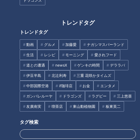
ドラゴンズ
2020年10月4日放送 【第426回】
2020年9月27日放送 【第425回】
不調が改善する！？呼吸法
必見！肌トラブル対策！皮
膚科医オススメ洗顔法と
は？
健康カプセル！ゲンキの
健康カプセル！ゲンキの
トレンドタグ
時間
時間
「健康カプセル！ゲンキの時
「健康カプセル！ゲンキの時
間」アーカイブ
間」アーカイブ
トレンドタグ
2020/10/04 07:30
2020/09/27 07:30
動画
グルメ
加藤愛
ナガシマスパーランド
生活
健康
生活
健康
生活
レシピ
モーニング
愛されフード
道との遭遇
newsX
ゲンキの時間
デララバ
伊豆半島
北辻利寿
三重 花咲かタイムズ
中部国際空港
if珈琲店
お金
エンタメ
ガンバレルーヤ
ドラゴンズ
ラグビー
三上悠亜
2020年9月20日放送 【第424回】
2020年9月13日放送 【第423回】
これは冷蔵庫に入れるべ
必見！今、あなたに足りて
友廣南実
喫茶店
東山動植物園
板東英二
き！？正しい食品保存法
いない栄養素は？
健康カプセル！ゲンキの
健康カプセル！ゲンキの
タグ検索
時間
時間
「健康カプセル！ゲンキの時
「健康カプセル！ゲンキの時
間」アーカイブ
間」アーカイブ
2020/09/20 07:30
2020/09/13 07:30