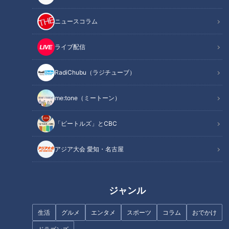
ニュースコラム
ライブ配信
RadiChubu（ラジチューブ）
2020年10月18日放送 【第428回】
2020年10月11日放送 【第427回】
1分間エクササイズ
実は怖い！味覚異常
me:tone（ミートーン）
健康カプセル！ゲンキの
健康カプセル！ゲンキの
時間
時間
「健康カプセル！ゲンキの時
「健康カプセル！ゲンキの時
間」アーカイブ
間」アーカイブ
「ビートルズ」とCBC
2020/10/18 07:30
2020/10/11 07:30
生活
健康
生活
健康
アジア大会 愛知・名古屋
ジャンル
生活
グルメ
エンタメ
スポーツ
コラム
おでかけ