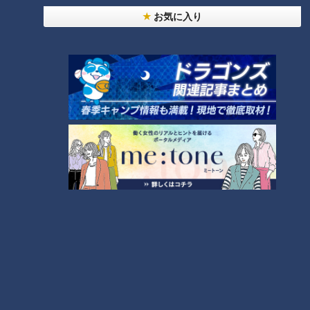
「健康カプセル！ゲンキの時
「健康カプセル！ゲンキの時
間」アーカイブ
間」アーカイブ
お気に入り
2020/08/09 07:30
2020/08/02 07:30
生活
健康
生活
健康
2020年7月26日放送 【第416回】
2020年7月19日放送 【第415回】
必見！正しい水の飲み方！1
～美味しい！新鮮！栄養満
日2Lって本当？
点！～家庭菜園で健康ライ
フ
健康カプセル！ゲンキの
健康カプセル！ゲンキの
時間
時間
「健康カプセル！ゲンキの時
「健康カプセル！ゲンキの時
間」アーカイブ
間」アーカイブ
2020/07/26 07:30
2020/07/19 07:30
生活
健康
生活
健康