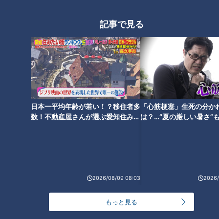
記事で見る
2020年8月23日放送 【第420回】
2020年8月16日放送 【第419回】
必見！ストレス解消どうす
地球2周半の長さ！？知って
ればいい？癒やしの方法
おきたい毛細血管の真実
健康カプセル！ゲンキの
健康カプセル！ゲンキの
時間
時間
「健康カプセル！ゲンキの時
「健康カプセル！ゲンキの時
間」アーカイブ
間」アーカイブ
2020/08/23 07:30
2020/08/16 07:30
生活
健康
生活
健康
日本一平均年齢が若い！？移住者多
「心筋梗塞」生死の分か
数！不動産屋さんが選ぶ愛知住みた
は？…“夏の厳しい暑さ”
い街ランキング1位は？
に！発症前のキケンなサ
法
2026/08/09 08:03
2026/
2020年8月9日放送 【第418回】
2020年8月2日放送 【第417回】
本気の熱中症対策2020
夏に食べたい！健康パワー
盛りだくさんの食材と
もっと見る
は！？
健康カプセル！ゲンキの
健康カプセル！ゲンキの
時間
時間