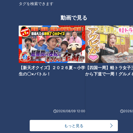
タグを検索できます
生活
健康
生活
健康
動画で見る
2020年9月6日放送 【第422回】
2020年8月30日放送 【第421回】
必見！ウイルスから体を守
必見！30年前から患者数が
る第一の砦？唾液パワー
4倍増えた病気とは？
【新天才クイズ】２０２６夏～小学
【四国一周】軽トラ女子
生の〇×バトル！
から下道で一周！グルメ
健康カプセル！ゲンキの
健康カプセル！ゲンキの
時間
時間
イブ⑳
「健康カプセル！ゲンキの時
「健康カプセル！ゲンキの時
間」アーカイブ
間」アーカイブ
2020/09/06 07:30
2020/08/30 07:30
生活
健康
生活
健康
2026/08/09 12:00
2026/
もっと見る