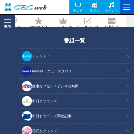
テレビ
ラジオ
イベント
MENU
ニュース
お気に入り
ランキング
ピックアップ
新着記事
CBC MAGAZINE
番組一覧
チャント！
newsX（ニュースクロス）
健康カプセル！ゲンキの時間
ニッポンの皆様に健康生活を！この言葉をキーワードにすぐに役立
健康カプセル！ゲンキの時間
つ健康情報をお伝えします。「人」「家族」の未来を創り出す、
CBCテレビの健康情報番組。
中日クラウンズ
番組サイト
YouTube
中日ドラゴンズ関連記事
花咲かタイムズ
「健康カプセル！ゲンキの時間」アーカ