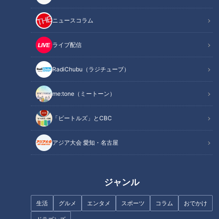
ニュースコラム
ライブ配信
RadiChubu（ラジチューブ）
ビールに合う！名古屋の豚肉ホ
なぜナポリタンが名古屋めし
ルモン「とんちゃん」をぜひ堪
に！？発祥の地『喫茶ユキ』の
me:tone（ミートーン）
能してみて！
「鉄板スパ」誕生秘話
「ビートルズ」とCBC
アジア大会 愛知・名古屋
駅の混雑を解消せよ！世界初の
ジャンル
「自動改札機」を生んだ日本技
これぞ名古屋の味噌の味！伝統
術のチャレンジ魂
と進化をあわせ持つ「島正」の
生活
グルメ
エンタメ
スポーツ
コラム
おでかけ
魅力