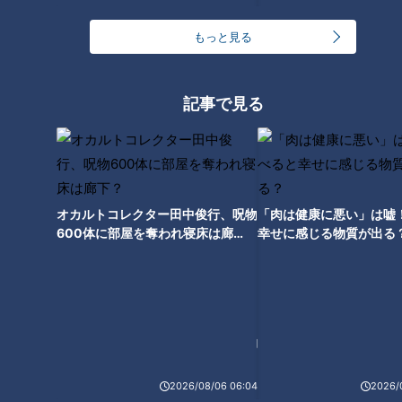
豆味噌だからこそ生まれた味噌
おでん 店でも家でもひと手間
もっと見る
でよりおいしく～大竹敏之のシ
ン・名古屋めし
記事で見る
オカルトコレクター田中俊行、呪物
「肉は健康に悪い」は嘘
600体に部屋を奪われ寝床は廊
幸せに感じる物質が出る
下？
ランキング
RANKING
2026/08/06 06:04
2026/
24時間
週間
月間