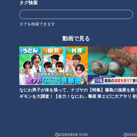
タグ検索
「和食展」で発見！名古屋めし
名古屋の子どもがつくった郷土
タグを検索できます
の中にある和食らしさ～大竹敏
菓子 おすそ分けされたら一人前
之のシン・名古屋めし
の名古屋人（？）～大竹敏之の
動画で見る
シン・名古屋めし
「名古屋めし」に仲間入り！カ
「名古屋コーチン」は小牧で生
レー煮込みうどんが人気上昇中
まれ、オール愛知で育んできた
なにわ男子が体を張って、ナゴヤの
【特集】篠島の漁業を救
～大竹敏之のシン・名古屋めし
地域の食文化～大竹敏之のシ
ギモンを大調査！【全力！なにわ実
養殖 車エビに大アサリ 
ン・名古屋めし
験部～ナゴヤのギモン、ガチ検証
【newsX】
～】
2026/08/06 12:00
2026/