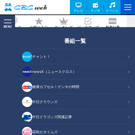
テレビ
ラジオ
イベント
MENU
ニュース
お気に入り
ランキング
ピックアップ
新着記事
CBC MAGAZINE
番組一覧
端午の節句限定の隠れ名古屋めし「黄飯
（きいはん）」を知っていますか？～大
チャント！
竹敏之のシン・名古屋めし
newsX（ニュースクロス）
記事に戻る
健康カプセル！ゲンキの時間
中日クラウンズ
中日ドラゴンズ関連記事
花咲かタイムズ