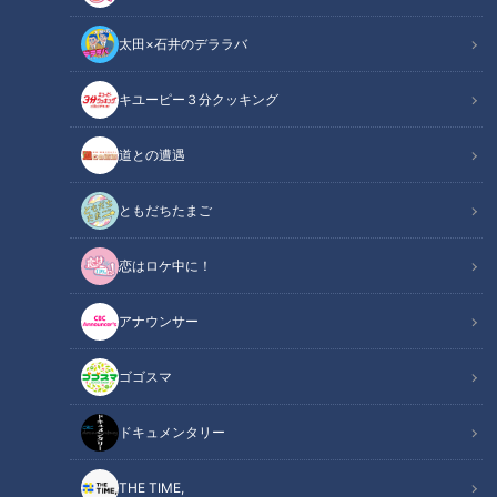
太田×石井のデララバ
キユーピー３分クッキング
CBCテレビ：画像『デララバ』
道との遭遇
この記事の画像
（全2枚）
ともだちたまご
恋はロケ中に！
アナウンサー
ゴゴスマ
記事に戻る
ドキュメンタリー
この記事を見たあなたへのおすすめ
THE TIME,