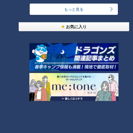
もっと見る
「人を狂わせる魅力がある」道マニア・鹿取茂雄が
惚れ込んだレンガの橋梁とは？未公開の道3選
1
お気に入り
友廣アナの自転車旅｜愛知・蒲郡市へ！三河湾ぐる
っと125kmの自転車旅！【チャント！特集】
2
NEW
【全力！なにわ実験部～ナゴヤのギモン、ガチ検証
3
～】しらたきで作った豚バラミンチの油そば
NEW
【全力！なにわ実験部～ナゴヤのギモン、ガチ検証
4
～】にんじんプリン
「夏野菜のフリッタータ」の作り方【キユーピー３
分クッキング】
5