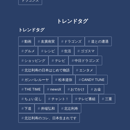
ドラゴンズ
トレンドタグ
トレンドタグ
名古屋限定と気づいていない！
太田光 人生餃子の皿台湾を食
動画
友廣南実
ドラゴンズ
道との遭遇
「海老おろし」は隠れ名古屋め
す！【デララバあさって生放送
グルメ
レシピ
生活
ゴゴスマ
し～大竹敏之のシン・名古屋め
２時間SP】
し
ショッピング
テレビ
中日ドラゴンズ
タグ
北辻利寿の日本はじめて物語
エンタメ
グルメ
名古屋めし
大竹敏之
ガンバレルーヤ
松本道弥
CANDY TUNE
THE TIME
newsX
おでかけ
お金
ちょい足し
チャント！
テレビ番組
三重
オススメ関連コンテンツ
下道
井端弘和
北辻利寿
北辻利寿のコレ、日本生まれです