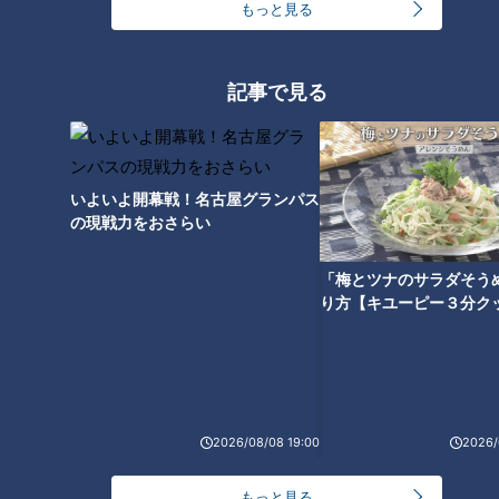
もっと見る
記事で見る
地域活動支援センターつきみがおか（名古屋市瑞穂区）で開かれたおこしもの
作りの様子
名古屋では、子どもや地域住民向けのおこしものづくり教室が
いよいよ開幕戦！名古屋グランパス
の現戦力をおさらい
学校や公民館などで開かれることも少なくありません。筆者も
近所の施設で会があるというので参加してみました。
「梅とツナのサラダそう
り方【キユーピー３分ク
「公民館などで毎年のようにおこしもづくりの会を行っていま
す。私が子どもの頃にはどこの家でもつくっていて、誰のが一
番出来がいいか競い合うのも楽しみでした」とはボランティア
で指導役を担当する80代の宇津さん。
2026/08/08 19:00
2026/
「初めてつくりました。木型が意外と浅いので、生地の分量の
調整が難しい。でも楽しいです!」とは母親と一緒に参加して
もっと見る