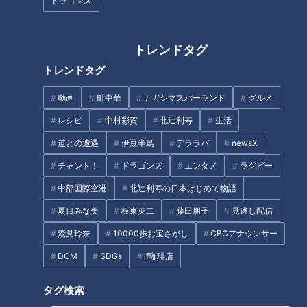
ドラゴンズ
トレンドタグ
トレンドタグ
動画
町中華
ナガシマスパーランド
グルメ
レシピ
中村彩賀
北辻利寿
生活
道との遭遇
伊豆半島
デララバ
newsX
チャント！
ドラゴンズ
エンタメ
ラグビー
山田餅本店（名古屋市瑞穂区）のおこしもの 2月初旬から桃の節句まで販売
中部国際空港
北辻利寿の日本はじめて物語
「尾張地方では広く見られます。うちが創業した当時から既に
夏目みな美
板東英二
藤田朋子
見逃し配信
あり、江戸時代からあったともいわれます」とは1927（昭和
鷲見玲奈
10000歩お宝さがし
CBCアナウンサー
2）年創業の山田餅本店（名古屋市瑞穂区）3代目、山田克哉
DCM
SDGs
if珈琲店
さん。「和菓子屋の中でもうちのような餅屋がつくるもの」と
もいい、あくまで庶民的、家庭的なお菓子という位置づけで
タグ検索
す。