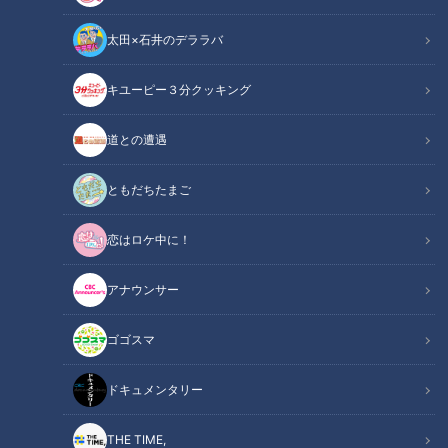
太田×石井のデララバ
CBCテレビ：画像『デララバ』
キユーピー３分クッキング
太田×石井のデララバ
道との遭遇
大竹敏之のシン・名古屋めし
ともだちたまご
INDEX
恋はロケ中に！
子どもが家庭でつくる庶民的なお菓子
家には型がたくさん!?
アナウンサー
ご近所づきあいの証にも
オススメ関連コンテンツ
ゴゴスマ
ドキュメンタリー
子どもが家庭でつくる庶民的なお菓子
THE TIME,