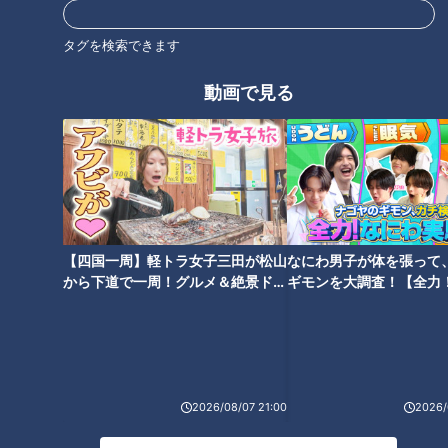
「もともとは家庭で子どもにつくらせるものだった。テレビも
タグを検索できます
ラジオもない時代に、子どもたちを遊ばせる手段のひとつとし
動画で見る
て生まれたんじゃないでしょうか。粘土細工みたいなものだか
ら小さい子でもできるし、台所の手伝いのきっかけにもなりま
すから」（山田さん）
ご近所づきあいの証にも
【四国一周】軽トラ女子三田が松山
なにわ男子が体を張って
から下道で一周！グルメ＆絶景ドラ
ギモンを大調査！【全力
イブ⑳
験部～ナゴヤのギモン、
～】
2026/08/07 21:00
2026/