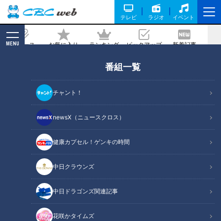
テレビ
ラジオ
イベント
MENU
ニュース
お気に入り
ランキング
ピックアップ
新着記事
CBC MAGAZINE
番組一覧
名古屋の子どもがつくった郷土菓子 おす
そ分けされたら一人前の名古屋人（？）
チャント！
～大竹敏之のシン・名古屋めし
newsX（ニュースクロス）
2025/02/27 16:00
健康カプセル！ゲンキの時間
中日クラウンズ
中日ドラゴンズ関連記事
花咲かタイムズ