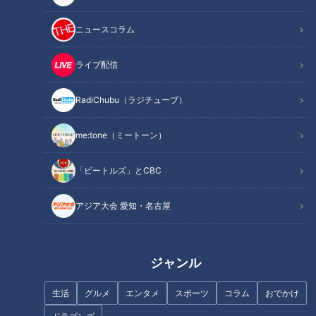
名古屋の食文化の中には、よそには知られていない･･･もっと
ニュースコラム
言うと地元でも見過ごされがちな食べ物がまだまだ数々ありま
す。
ライブ配信
そのひとつが「おこしもの」。「おこしもん」「おしもん」な
RadiChubu（ラジチューブ）
どとも呼ばれます。これは桃の節句＝ひなまつりの時期に食べ
る伝統的なお菓子。米粉をねった生地を木の型に押し込んで型
me:tone（ミートーン）
おこしすることから、その名がついたといわれます。形は鯛、
ひな人形、桃の花、ひし、海老、鈴など、おめでたいとされる
「ビートルズ」とCBC
もの。白い生地に淡いピンク、緑、黄色の三色で柄を入れま
アジア大会 愛知・名古屋
す。
家には型がたくさん!?
ジャンル
生活
グルメ
エンタメ
スポーツ
コラム
おでかけ