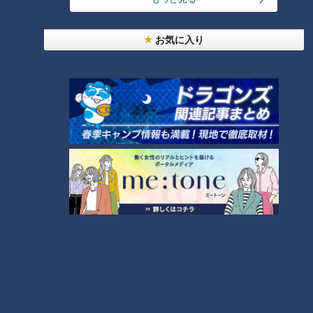
いた20代女性。
お気に入り
中にはこんなレジェンド的体験を持つ90代女性も。「100歳の
双子姉妹きんさんぎんさんとご近所で、人気者になった当時に
一緒につくって販売もしていました。家には息子が彫ったもの
も含めて型がたくさんあって、もう使わないから博物館に寄贈
しようと思ったら、『そういう申し出がたくさんあるので引き
取れません』とお断りされました。それくらい当たり前のもの
だったんですね。久しぶりにつくりましたけど楽しかったです
ねぇ」
型おこしして20分ほど蒸したらもう出来上がり。ちょっと硬
めの団子のような食感で、かすかに米の甘みも。砂糖醤油をつ
けると甘みが引き立って、素朴なおやつらしい味わいになりま
す。スナック菓子に慣れている今時の子どもたちには少々物足
りないかもしれませんが、味覚体験として季節を感じられるの
はとても風雅です。