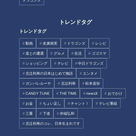
ドラゴンズ
大紀町錦地区は養殖業が盛んな地域として知られています。釣
り堀「日の丸水産」の代表・河野侑太郎さんは、元々三重大学
トレンドタグ
大学院で水産研究を行うために大紀町を訪れたことがきっかけ
トレンドタグ
で漁師になったという異色の経歴の持ち主。釣り堀の運営は河
野さんにとって新たなチャレンジです。
動画
友廣南実
ドラゴンズ
レシピ
道との遭遇
グルメ
生活
ゴゴスマ
（代表・河野侑太郎さん）
ショッピング
テレビ
中日ドラゴンズ
「錦は養殖業が盛んでして、ブリとかマダイが釣れるんですけ
北辻利寿の日本はじめて物語
エンタメ
ど、漁師ならではの魚も用意しています」
ガンバレルーヤ
北辻利寿
松本道弥
CANDY TUNE
THE TIME
newsX
おでかけ
お金
ちょい足し
チャント！
テレビ番組
三重
下道
井端弘和
北辻利寿のコレ、日本生まれです