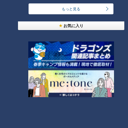
もっと見る
お気に入り
CBCテレビ『チャント！』よしお兄さんのもっと“みえ”推し
この釣り堀の最大の特徴は“多様性生簀”。多様性をうたうだけ
あって、釣りやすい魚が入っているとは限りません。よしお兄
さんが挑戦した日は残念ながら釣れませんでしたが、釣り堀に
はなんとエイが泳いでいました！他にもサメなど、その時々で
獲れた珍しい魚を釣ることができるのが大きな魅力です。
釣った魚は絶品の“漁師喰い”で！