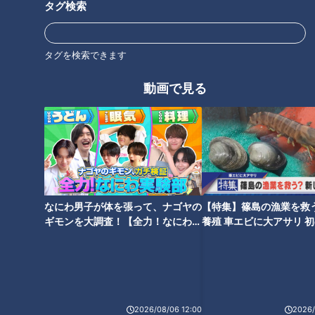
タグ検索
タグを検索できます
CBCテレビ『チャント！』よしお兄さんのもっと“みえ”推し
動画で見る
実際に、よしお兄さんがマダイとブリの釣りを体験すると、さ
っそく竿に反応が！初心者でもわずかな時間で簡単に釣ること
ができました。
漁師だから成せる“多様性フィッシング”
なにわ男子が体を張って、ナゴヤの
【特集】篠島の漁業を救
ギモンを大調査！【全力！なにわ実
養殖 車エビに大アサリ 
験部～ナゴヤのギモン、ガチ検証
【newsX】
～】
2026/08/06 12:00
2026/