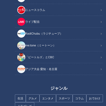
漁師だから成せる“多様性フィッシング”
釣った魚は絶品の“漁師喰い”で！
ニュースコラム
オススメ関連コンテンツ
ライブ配信
RadiChubu（ラジチューブ）
漁師が始めた新たなチャレンジとは？
me:tone（ミートーン）
「ビートルズ」とCBC
アジア大会 愛知・名古屋
ジャンル
生活
グルメ
エンタメ
スポーツ
コラム
おでかけ
CBCテレビ『チャント！』よしお兄さんのもっと“みえ”推し