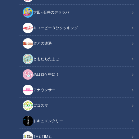
太田×石井のデララバ
CBCテレビ「チャント！」
キユーピー３分クッキング
チャント！
道との遭遇
「よしお兄さんのもっと“みえ”推し！」記事
ともだちたまご
10月11日、三重県大紀町にオープンしたばかりの釣り堀「日の
恋はロケ中に！
丸水産」。漁師直営の釣り堀で、マダイやブリといった定番の
魚から、エイやサメ、珍しい魚まで釣れる“多様性生簀”が話題
アナウンサー
を呼んでいます。そこで今回は、何が釣れるかわからないドキ
ドキ感が魅力の釣り堀を、よしお兄さんがレポートします。
ゴゴスマ
INDEX
ドキュメンタリー
漁師が始めた新たなチャレンジとは？
THE TIME,