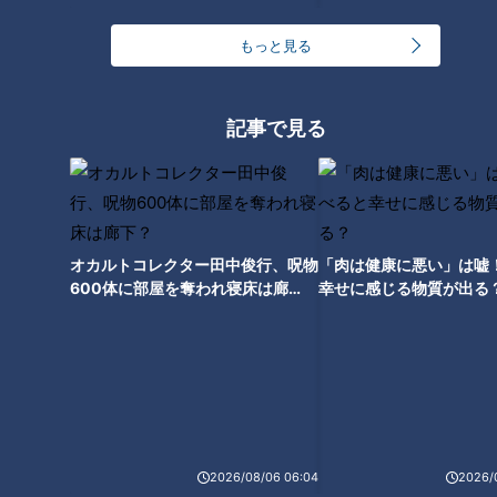
もっと見る
CBCテレビ『チャント！』よしお兄さんのもっと“みえ”推し
記事で見る
河野さんは大型定置網で150～200種類もの魚を獲っており、
その中には市場では価値がないとされ、捨てられてしまう魚も
少なくありません。そこで、漁師ならではの発想が…！
オカルトコレクター田中俊行、呪物
「肉は健康に悪い」は嘘
（代表・河野侑太郎さん）
600体に部屋を奪われ寝床は廊
幸せに感じる物質が出る
「市場では価値のない魚を釣り堀に入れている。いろんな種類
下？
の魚が見られる釣り堀として、お子さんから大人まで楽しんで
もらえる。これも1つの魅力です」
2026/08/06 06:04
2026/