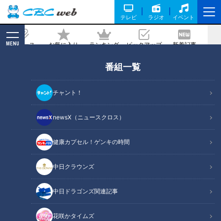
テレビ
ラジオ
イベント
MENU
ニュース
お気に入り
ランキング
ピックアップ
新着記事
CBC MAGAZINE
番組一覧
何が釣れるかわからない！？エイやサメ
の他に“珍魚”も…三重県大紀町に漁師直
チャント！
営の釣り堀「日の丸水産」がオープン
newsX（ニュースクロス）
2025/11/13 06:03
2025年11月5日放送
健康カプセル！ゲンキの時間
中日クラウンズ
中日ドラゴンズ関連記事
花咲かタイムズ