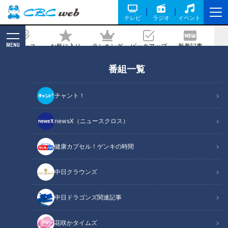
テレビ
ラジオ
イベント
MENU
ニュース
お気に入り
ランキング
ピックアップ
新着記事
CBC MAGAZINE
番組一覧
「若返り」血管・腸・骨・筋肉…名医に
学ぶ！身体の様々な部位の若返り法
チャント！
2025/12/28 07:40
2025年12月28日放送第688回
newsX（ニュースクロス）
健康カプセル！ゲンキの時間
中日クラウンズ
中日ドラゴンズ関連記事
花咲かタイムズ