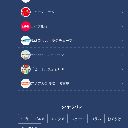
チ２種はこちらから【1分45秒～】
ニュースコラム
国立消化器・内視鏡クリニック 院長
医学博士 吉汲祐加子先生
ライブ配信
北里大学大学院
RadiChubu（ラジチューブ）
医療系研究科医学専攻主任 教授
me:tone（ミートーン）
整形外科医 医学博士 高平尚伸先生です。
「ビートルズ」とCBC
今回のテーマは
「〜年は越しても年取るな！〜年末若返りスペ
シャル2025」
アジア大会 愛知・名古屋
今年も番組では様々なテーマを扱ってきましたが、気になる身
体のお悩みは改善できましたか？来年こそはより健康な１年に
ジャンル
なるように…そんな思いを込めて、今回のテーマは「年は越し
ても年取るな！年末若返りスペシャル2025」。血管・腸・
生活
グルメ
エンタメ
スポーツ
コラム
おでかけ
骨・筋肉、身体の様々な部位の若返り法を各分野の名医に教え