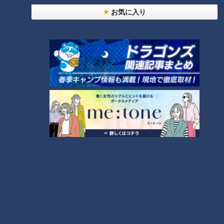
増えると、脳内の血管内皮細胞が活性化されます。活性化され
お気に入り
た内皮細胞は、一酸化窒素（NO）を分泌し、血管を拡張・柔
軟化するサポートをしてくれるそうです。さらに、手を使った
作業は末梢血管の拡張・収縮を促し血管の弾力を保つのに効果
的なのだとか。小林さんの場合は、75歳から始めた趣味が刺
激になり、血管年齢に良い影響を与えている可能性が考えられ
るそうです。
＜血管若返りポイント（２）1日2L程度の水分補給＞
1日最低2Lは水を飲むという小林さん。実はこれも血管若返り
ポイント。水分が不足すると血液が濃くなり、血管内を流れる
時の抵抗が増えます。これが続くと血管の内壁に負担がかか
り、血管の老化が進みやすくなるそうです。一方、十分な水分
を摂ると血液がサラサラに保たれて血管への負担が減るので、
柔軟性が保たれやすいのだとか。そのため、小林さんのように
1日2Lを目安に無理のない範囲で水を飲むのが、血管の若返り
にオススメだそうです。