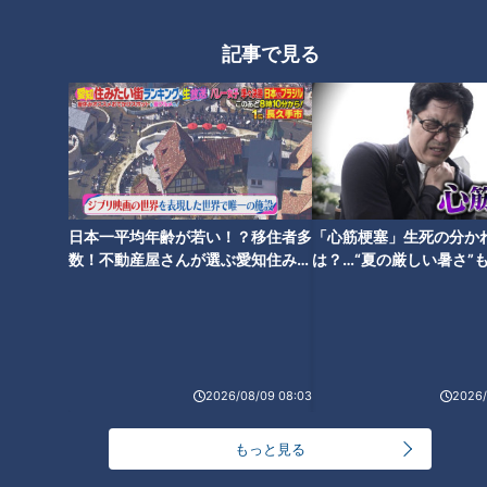
ながるため、血管を若く保つことはとても大切だそうです。
記事で見る
＜血管年齢の若い90歳に密着！＞
小林照子さん（90歳）は、現役のメイクアップアーティス
ト。見た目もとても若々しく、血管年齢は78歳。血管年齢を
若く保つ秘訣は、有酸素運動が効果的と言われていますが、あ
る調査によると、運動習慣がある女性でも血管年齢の平均は実
年齢の約-8歳。そんななか、小林さんは年齢より12歳若く、
日本一平均年齢が若い！？移住者多
「心筋梗塞」生死の分か
血圧も正常範囲内。血管にまだまだ弾力性もあります。特別意
数！不動産屋さんが選ぶ愛知住みた
は？…“夏の厳しい暑さ”
い街ランキング1位は？
に！発症前のキケンなサ
識はしていないとのことですが、小林さんの普段の暮らしの中
法
には血管の若さを保つ秘訣が色々ありました。
＜血管若返りポイント（１）脳や手を使う趣味を持つ＞
2026/08/09 08:03
2026/
小林さんの趣味は、彫刻と絵画。彫刻は75歳から始め、絵画
も80歳になってから始めたそうです。先生によると、脳を使
もっと見る
うと脳神経細胞が活発になり、脳の血流が増加します。血流が