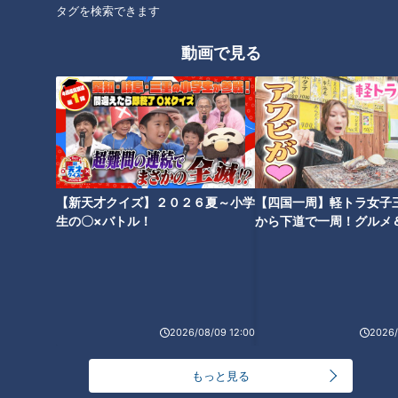
タグを検索できます
動画で見る
CBCテレビ『健康カプセル！ゲンキの時間』
【新天才クイズ】２０２６夏～小学
【四国一周】軽トラ女子
生の〇×バトル！
から下道で一周！グルメ
＜血管が若いとは？＞
イブ⑳
血管が若いというのは「血管が柔らかい」「ごみ（プラーク）
がない」「血圧が安定して血流がスムーズ」であること。一方
で、老いた血管はプラークが溜まっていたり、動脈硬化が進ん
で硬くなったり、血流が悪く血圧も高くなりがちだそうです。
2026/08/09 12:00
2026/
＜血管が若くないと病気のリスクが上がる？＞
もっと見る
血管が老化すると、脳だと「脳卒中」心臓だと「心疾患」につ