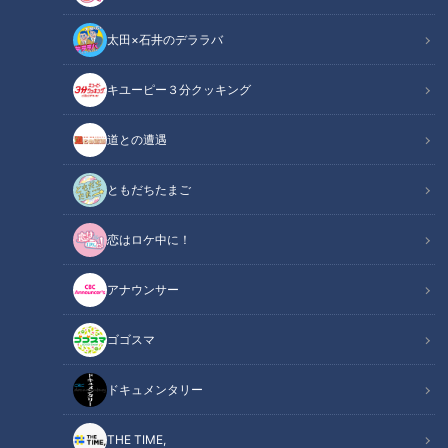
太田×石井のデララバ
CBCテレビ『健康カプセル！ゲンキの時間』
キユーピー３分クッキング
健康カプセル！ゲンキの時間
「健康カプセル！ゲンキの時間」アーカイブ
道との遭遇
身近な健康問題とその改善法を、様々なテーマで紹介する番組
ともだちたまご
『健康カプセル！ゲンキの時間』。
恋はロケ中に！
メインMCに石丸幹二さん、サブMCは坂下千里子さんです。
ドクターは、
アナウンサー
愛媛大学附属病院
抗加齢予防医療センター長
ゴゴスマ
医学博士 伊賀瀬道也先生
ドキュメンタリー
【動画】巻き肩を解消して見た目もスッキリ若
関連リンク
返り！胸を広げて気分も前向きになるストレッ
THE TIME,