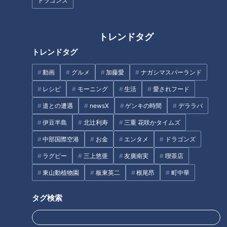
ドラゴンズ
てもらいました。
トレンドタグ
INDEX
トレンドタグ
75歳が大転機！「90歳の血管若返り術」
先生直伝！どこでもできる簡単血管若返り術
動画
グルメ
加藤愛
ナガシマスパーランド
消化器の名医オススメ！掛川市の快腸グルメ
レシピ
モーニング
生活
愛されフード
40代の時の骨を維持！名医の骨と筋肉若返り生活
道との遭遇
newsX
ゲンキの時間
デララバ
猫背改善！姿勢若返りストレッチ
オススメ関連コンテンツ
伊豆半島
北辻利寿
三重 花咲かタイムズ
中部国際空港
お金
エンタメ
ドラゴンズ
ラグビー
三上悠亜
友廣南実
喫茶店
75歳が大転機！「90歳の血管若返り術」
東山動植物園
板東英二
根尾昂
町中華
タグ検索