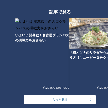
記事で見る
CBCテレビ：画像 『道との遭遇』
藪をナタでかき分けながら歩き続けること約2時間。山頂付近
いよいよ開幕戦！名古屋グランパス
でついに雨水をためるための桶や、「防二二五」と書かれた石
の現戦力をおさらい
柱を発見！
「梅とツナのサラダそう
（道マニア・鹿取茂雄さん）
り方【キユーピー３分ク
「ここが軍の施設だったことを証明するもの。石柱の後ろ
に“陸”と書いてあるのでおそらく陸軍の施設で、“防”は防衛施
設を表しているんじゃないかな」
2026/08/08 19:00
2026/
ついに発見！綺麗に残るコンクリート造りの観測
所跡
もっと見る