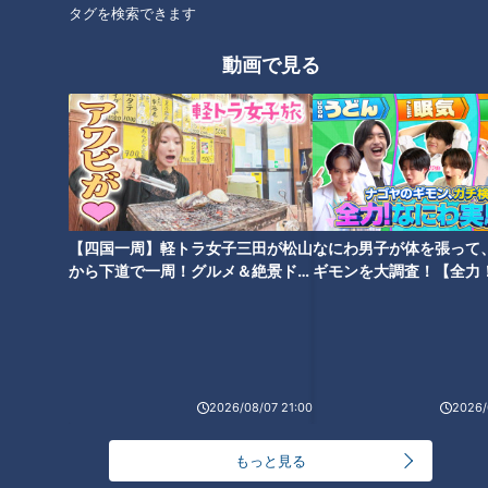
タグを検索できます
CBCテレビ：画像 『道との遭遇』
動画で見る
軍道に到着すると、生い茂る藪で地元の人も行けないと言うほ
ど荒れた状態。しかしこれでも半年前に比べると、青々と茂っ
ていた藪は大半が枯れて歩きやすい道に。2人は覚悟を決め
て、山の中へゆっくり入っていきます。
藪で見えづらいものの、2人が歩いている道こそが正真正銘“軍
【四国一周】軽トラ女子三田が松山
なにわ男子が体を張って
道”だと鹿取さんは言います。
から下道で一周！グルメ＆絶景ドラ
ギモンを大調査！【全力
イブ⑳
験部～ナゴヤのギモン、
～】
2026/08/07 21:00
2026/
もっと見る