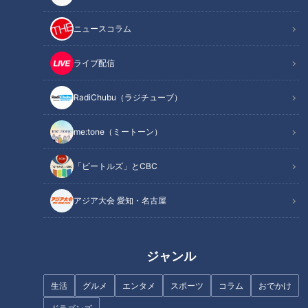
ニュースコラム
藪をかき分けて山中に眠るかつての軍事施設を目
指す！
ライブ配信
RadiChubu（ラジチューブ）
me:tone（ミートーン）
「ビートルズ」とCBC
アジア大会 愛知・名古屋
ジャンル
CBCテレビ：画像 『道との遭遇』
生活
グルメ
エンタメ
スポーツ
コラム
おでかけ
鹿取さんと一緒に旅をするのは、プロのギャル・ぱにぱにぱに