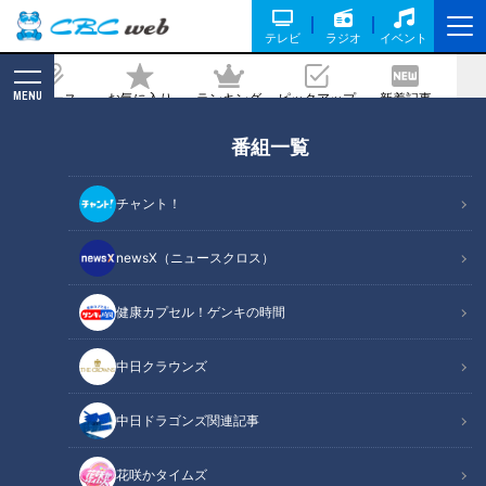
テレビ
ラジオ
イベント
MENU
ニュース
お気に入り
ランキング
ピックアップ
新着記事
CBC MAGAZINE
番組一覧
山中に残る元軍事施設を発見！地元の人
も近寄れない荒れた山に道マニアが挑
チャント！
戦！“軍道”を巡る旅
newsX（ニュースクロス）
2023/01/20 18:37
2023年1月17日放送
健康カプセル！ゲンキの時間
中日クラウンズ
中日ドラゴンズ関連記事
花咲かタイムズ