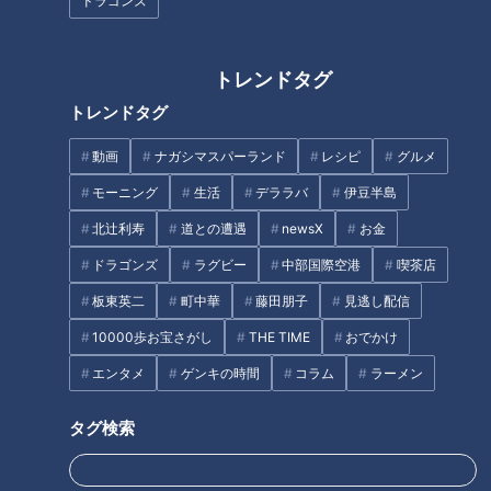
ドラゴンズ
ぱにともちんぱさん。2人は神奈川県横須賀市を訪れ、鹿取さ
んが半年前に藪が険しすぎて断念した“軍道”にリベンジしま
す。
トレンドタグ
トレンドタグ
戦時中、東京湾を守るために三浦半島と房総半島には、敵を攻
撃する砲台など32もの軍事施設が設置されました。これを
動画
ナガシマスパーランド
レシピ
グルメ
「東京湾要塞」と呼んでいたそうで、2人は砲台に指示を出し
モーニング
生活
デララバ
伊豆半島
ていたとされる観測所跡を目指します。
北辻利寿
道との遭遇
newsX
お金
ドラゴンズ
ラグビー
中部国際空港
喫茶店
板東英二
町中華
藤田朋子
見逃し配信
10000歩お宝さがし
THE TIME
おでかけ
エンタメ
ゲンキの時間
コラム
ラーメン
タグ検索