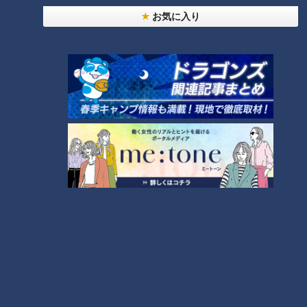
お気に入り
CBCテレビ：画像 『道との遭遇』
さらに藪をかき分けながら探すこと30分、ようやく「西浦砲
台左翼観測所跡」を発見！
（道マニア・鹿取茂雄さん）
「嬉しい！藪漕ぎした者しか見られない景色」