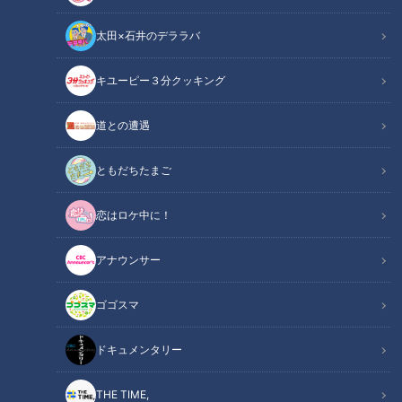
太田×石井のデララバ
キユーピー３分クッキング
道との遭遇
「道との遭遇」記事
道との遭遇
ミキの昴生と亜生の2人がMCを務める『道との遭遇』。全国
ともだちたまご
の道に特化したVTRをミキが様々な視点で楽しんでいきます。
恋はロケ中に！
今回は全国100万キロ以上の道を巡ってきた道マニア歴25年の
鹿取茂雄さんと、戦時中に日本軍が造った“軍道”を巡ります。
アナウンサー
INDEX
ゴゴスマ
藪をかき分けて山中に眠るかつての軍事施設を目指す！
ドキュメンタリー
ついに発見！綺麗に残るコンクリート造りの観測所跡
オススメ関連コンテンツ
THE TIME,