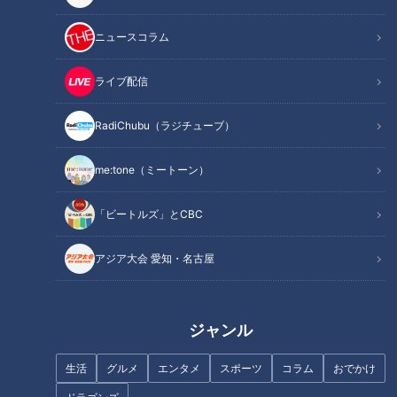
こちらから【0分38秒～】
ニュースコラム
今回のテーマは
「〜繰り返すねんざはキケン！？〜足首トラブ
ルの原因と対策」
ライブ配信
誰もが一度は経験したことがある「ねんざ」。実は、ねんざを
RadiChubu（ラジチューブ）
した後に正しい処置をせず放置するのはとても危険なことだそ
me:tone（ミートーン）
うです。放置すると足首が不安定になり、全身のバランスが崩
れて肩こりや腰痛などに。最悪の場合、自律神経の乱れにつな
「ビートルズ」とCBC
がり頭痛・不眠・動悸などの症状を引き起こす可能性もあるの
だとか。そこで今回は、全身の健康に重要な「足首」について
アジア大会 愛知・名古屋
徹底調査。足首トラブルの原因や解決法について専門医に教え
てもらいました。
ジャンル
INDEX
生活
グルメ
エンタメ
スポーツ
コラム
おでかけ
足首の働き