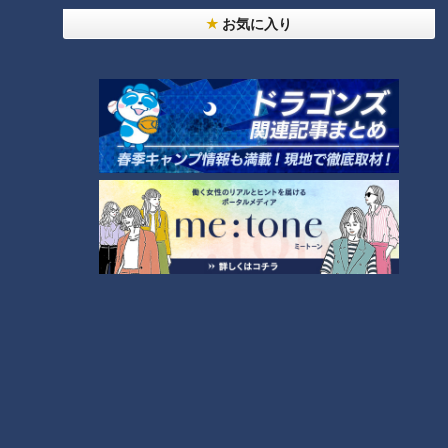
じん帯がゆるむ大きな要因は、ねんざやケガ。「ねんざ」と
お気に入り
は、じん帯が過度に伸ばされて傷ついてしまうケガのこと。足
首に多く、腫れや痛みを伴うのが特徴です。「ただひねっただ
け」と思われがちですが、じん帯を損傷している状態で、重症
度はⅠ度～Ⅲ度に分類されます。ねんざによってじん帯を損傷す
ると、今まで張っていたじん帯が治る際にどうしてもゆるんで
しまうのだとか。じん帯がゆるんだままだと不安定な状態が続
き、足首をひねってしまうリスクが高くなることから、再びね
んざをしてしまう原因に。その結果、ねんざを繰り返すという
負のスパイラルを引き起こしてしまうそうです。
＜足首のゆるみと身体の不調の関係＞
足首が不安定だと全身のバランスに影響を与えます。歩き方の
バランスが崩れるとひざに負担がかかったり、足首の不安定さ
が身体の緊張感になって肩の痛みや腰の痛みにつながったりす
ることもあるのだとか。さらに、足首が不安定で、背骨周りの
筋肉が過度に緊張すると、そこに沿って走る自律神経に悪影響