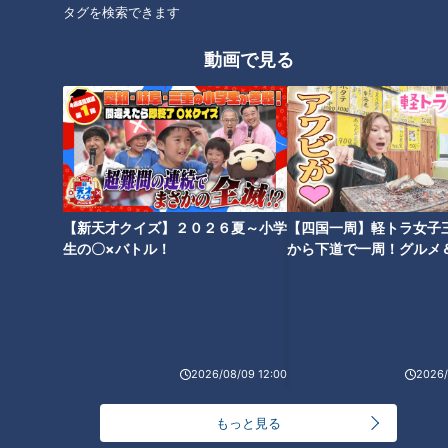
タグを検索できます
動画で見る
CBCテレビ『健康カプセル！ゲンキの時間』
足首は、複数の骨・じん帯・筋肉が連携して構成されており、
【新天才クイズ】２０２６夏～小学
【四国一周】軽トラ女子
歩行や立位時に身体を支える役割を持っているそうです。
生の〇×バトル！
から下道で一周！グルメ
イブ⑳
足首セルフチェック
下記の項目に1つでも当てはまる場合は、足首が不安定になっ
2026/08/09 12:00
2026/
てけがをしやすい「ゆる足首」の可能性があるそうです。
□つまずいたり転んだりしやすい
もっと見る
□繰り返し足首をひねる