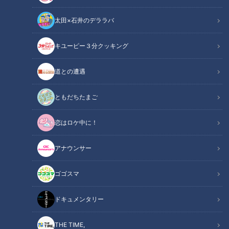
太田×石井のデララバ
CBCテレビ『健康カプセル！ゲンキの時間』
キユーピー３分クッキング
健康カプセル！ゲンキの時間
道との遭遇
「健康カプセル！ゲンキの時間」アーカイブ
ともだちたまご
身近な健康問題とその改善法を、様々なテーマで紹介する番組
恋はロケ中に！
『健康カプセル！ゲンキの時間』。
メインMCに石丸幹二さん、サブMCは坂下千里子さんです。
アナウンサー
ドクターは、レイクタウン整形外科病院 SOLIFAS足の外科セ
ンター センター長
ゴゴスマ
医学博士 栃木祐樹先生です。
ドキュメンタリー
【動画】長時間のデスクワークによる腰痛を軽
関連リンク
減！髄核を正しい位置に戻す簡単ストレッチは
THE TIME,