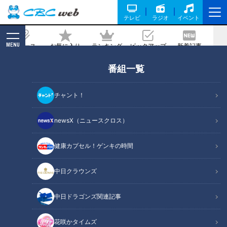
テレビ
ラジオ
イベント
MENU
ニュース
お気に入り
ランキング
ピックアップ
新着記事
CBC MAGAZINE
番組一覧
ヒール靴で歩くのが苦手になった…「ゆ
る足首」かも？「ねんざ」放置は危険！
チャント！
足首トラブルの原因や解決法
newsX（ニュースクロス）
2025/06/29 07:10
2025年6月29日放送第663回
健康カプセル！ゲンキの時間
中日クラウンズ
中日ドラゴンズ関連記事
花咲かタイムズ