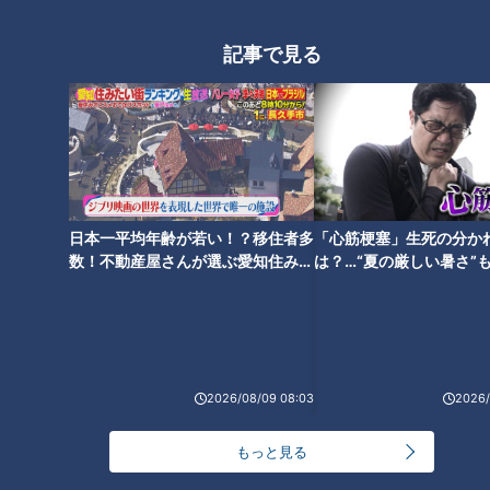
□デコボコの地面を歩くのが不安
□階段や坂道を下るのが不安
記事で見る
□ヒール靴で歩くのが苦手になった
足首のゆるみについて
＜足首のゆるみと「じん帯」の関係＞
日本一平均年齢が若い！？移住者多
「心筋梗塞」生死の分か
先生によると、足首のゆるみの原因で最も多いのが「じん帯の
数！不動産屋さんが選ぶ愛知住みた
は？…“夏の厳しい暑さ”
ゆるみ」。足首は、骨・関節・筋肉・じん帯が複雑に連携し、
い街ランキング1位は？
に！発症前のキケンなサ
歩くなどの動作を行なっています。その歩行に大切な関節が正
法
しく働くよう支えているのが「じん帯」。じん帯は、骨と骨を
つなぎ、足首の安定性と動かしやすさを確保しています。しか
し、じん帯がゆるむと、関節の安定が保てなくなり足首が不安
2026/08/09 08:03
2026/
定になってしまうそうです。
もっと見る
＜じん帯がゆるんでしまう原因は？＞