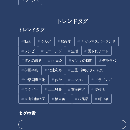
ドラゴンズ
足首セルフチェック
足首のゆるみについて
じん帯のゆるみからくる足首の病
トレンドタグ
ねんざの正しい応急処置「RICE処置」
トレンドタグ
ねんざの再発・ケガを防ぐ！名医直伝「足首を鍛える方
法」
動画
グルメ
加藤愛
ナガシマスパーランド
足首のトラブルは専門医に相談を
レシピ
モーニング
生活
愛されフード
オススメ関連コンテンツ
道との遭遇
newsX
ゲンキの時間
デララバ
伊豆半島
北辻利寿
三重 花咲かタイムズ
足首の働き
中部国際空港
お金
エンタメ
ドラゴンズ
ラグビー
三上悠亜
友廣南実
喫茶店
東山動植物園
板東英二
根尾昂
町中華
タグ検索