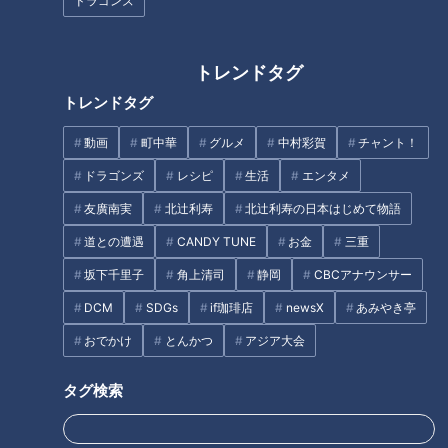
ドラゴンズ
トレンドタグ
トレンドタグ
動画
町中華
グルメ
中村彩賀
チャント！
CBCテレビ『デララバ』
ドラゴンズ
レシピ
生活
エンタメ
友廣南実
北辻利寿
北辻利寿の日本はじめて物語
今回はカレー研究家・スパイシー丸山さんと一条もんこさんが
道との遭遇
CANDY TUNE
お金
三重
案内するカレーバスツアーを敢行。日本屈指のカレーデララバ
2人が、それぞれ選んだ名古屋の絶品カレーベスト3をバスで
坂下千里子
角上清司
静岡
CBCアナウンサー
巡ります。
DCM
SDGs
if珈琲店
newsX
あみやき亭
おでかけ
とんかつ
アジア大会
年間600食を食べる「スパイシー丸山さんオススメ！名古屋の
絶品カレー」第3位は、金山の「スープ・カレー・イシバ」。
タグ検索
丸山さんが“愛知No.1スープカレー”と絶賛するお店です。午前
11時30分のオープン前から行列ができる人気店で、土日には2