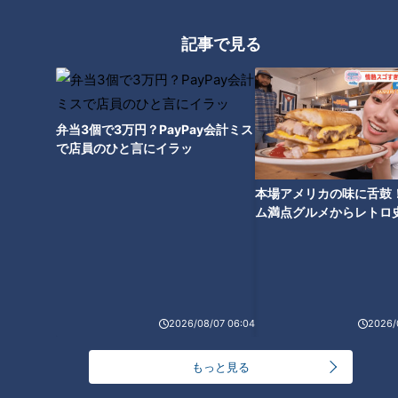
イシバが愛される最大の理由はクセになるカレースープ。ベー
記事で見る
スとなるのは、鶏ガラ・とんこつ・香味野菜を7時間煮込んだ
スープ。そこに昆布だし、魚介系のだしを加えます。和風テイ
ストのスープに、スパイスを加えることでカレースープが出来
上がります。
弁当3個で3万円？PayPay会計ミス
で店員のひと言にイラッ
今回は、カレーの肝ともいえるスパイスを特別に見せていただ
本場アメリカの味に舌鼓
けることに！ペーストスパイスは、13種類のスパイスと玉ね
ム満点グルメからレトロ
ぎ、セロリなどをブレンド。オリジナルのミックススパイスに
で！愛知・東海市の感動
も、インド産のクミンやナツメグなど13種類をブレンドして
選
います。
中でも味の決め手となるのが、ブラックペッパーの量。名古屋
2026/08/07 06:04
2026/
めしの手羽先やあんかけスパと同じように、コショウを多めに
入れることでクセになる味わいが実現。最後に、バジルを入れ
もっと見る
れば、コショウのスパイシーさと和風だしが効いたカレースー