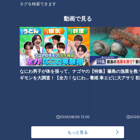
時間待ちも。
タグを検索できます
動画で見る
一番人気は「チキンスープカレー」。やわらかく煮込まれた
300gのチキンは、スープカレーとマッチ。1日30食限定なの
で、早い時には開店からわずか1時間で完売することも。
丸山さんのオススメは「ベジタブルスープカレー」。ピーマ
ン、ブロッコリー、オクラ、にんじんなど、彩り豊か。素揚げ
野菜の香ばしさが、あっさりしたスープカレーと相性抜群。
なにわ男子が体を張って、ナゴヤの
【特集】篠島の漁業を救
ギモンを大調査！【全力！なにわ実
養殖 車エビに大アサリ 
野菜は毎朝、市場で新鮮なものを仕入れ、ほとんどを素揚げで
験部～ナゴヤのギモン、ガチ検証
【newsX】
～】
提供しています。にんじんは、オープン前に砂糖とバターで味
付け。注文が入るたび素揚げにして、甘みを最大限引き立たせ
ています。じゃがいもは、仕込みで一度30分丸揚げした後、
2026/08/06 12:00
2026/
冷蔵庫で１日寝かせます。翌朝、また切り分けて使うのだと
か。野菜に合わせて料理方法を変えて、おいしさを最大限に引
もっと見る
き出しています。