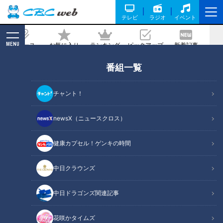
テレビ
ラジオ
イベント
MENU
ニュース
お気に入り
ランキング
ピックアップ
新着記事
CBC MAGAZINE
番組一覧
キーマカレーにととろをオン！？元・デ
ザイナーが作る目で見て楽しいカレーと
チャント！
は？今食べるべき名古屋のカレーベスト
3を発表！（前編）
newsX（ニュースクロス）
2025/07/05 06:03
2025年6月25日放送
健康カプセル！ゲンキの時間
中日クラウンズ
中日ドラゴンズ関連記事
花咲かタイムズ