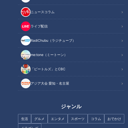
ニュースコラム
INDEX
素揚げ野菜に感動！クセになるスープカレーの秘密は？
ライブ配信
レシピをイチから考案！東京の名店が生み出した名古屋限
定カレー
RadiChubu（ラジチューブ）
昆布だしのうまみがマッチ！衝撃のキーマカレー×とろ
ろ！？
me:tone（ミートーン）
オススメ関連コンテンツ
「ビートルズ」とCBC
アジア大会 愛知・名古屋
素揚げ野菜に感動！クセになるスープカレーの秘
密は？
ジャンル
生活
グルメ
エンタメ
スポーツ
コラム
おでかけ