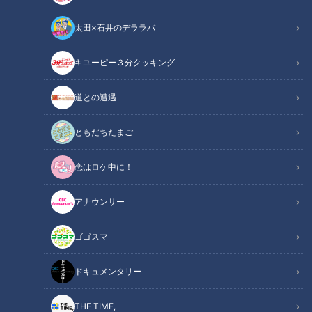
太田×石井のデララバ
キユーピー３分クッキング
CBCテレビ『デララバ』
道との遭遇
太田×石井のデララバ
デララバ
ともだちたまご
恋はロケ中に！
爆笑問題・太田光と石井亮次アナウンサーが、東海地方の定番
を深掘りするバラエティ『太田×石井のデララバ』！今回は
アナウンサー
「今食べるべき絶品カレー」特集。日本屈指のカレーデララバ
が選んだ本当にうまいカレー店を紹介します。
ゴゴスマ
【動画】なぜキーマカレーにとろろを？うまみ
ドキュメンタリー
関連リンク
を引き出す秘密は、昆布だしと牡蠣醤油にもあ
り！？【41分33秒～】
THE TIME,