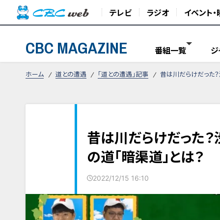
テレビ
ラジオ
イベント・
CBC MAGAZINE
番組一覧
ジ
ホーム
道との遭遇
「道との遭遇」記事
昔は川だらけだった？
昔は川だらけだった？
の道「暗渠道」とは？
2022/12/15 16:10