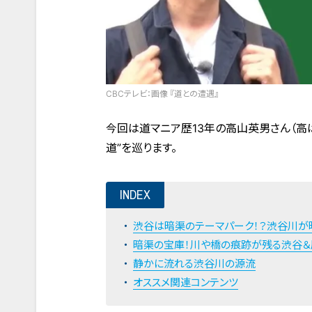
CBCテレビ：画像 『道との遭遇』
今回は道マニア歴13年の高山英男さん（高
道”を巡ります。
INDEX
渋谷は暗渠のテーマパーク！？渋谷川が
暗渠の宝庫！川や橋の痕跡が残る渋谷＆
静かに流れる渋谷川の源流
オススメ関連コンテンツ