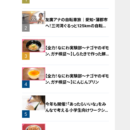
橋梁とは？未公開の道3選
友廣アナの自転車旅｜愛知・蒲郡市
へ！三河湾ぐるっと125kmの自転車
2
旅！【チャント！特集】
【全力！なにわ実験部～ナゴヤのギモ
ン、ガチ検証～】しらたきで作った豚
3
バラミンチの油そば
【全力！なにわ実験部～ナゴヤのギモ
ン、ガチ検証～】にんじんプリン
4
今年も開催！「あったらいいな」をみ
んなで考える 小学生向けワークショ
5
ップを大府市で開催