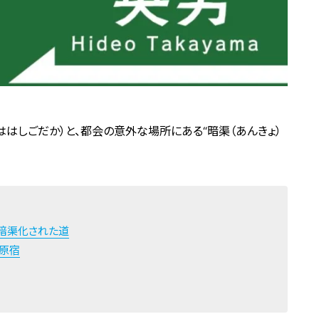
ははしごだか）と、都会の意外な場所にある“暗渠（あんきょ）
暗渠化された道
原宿