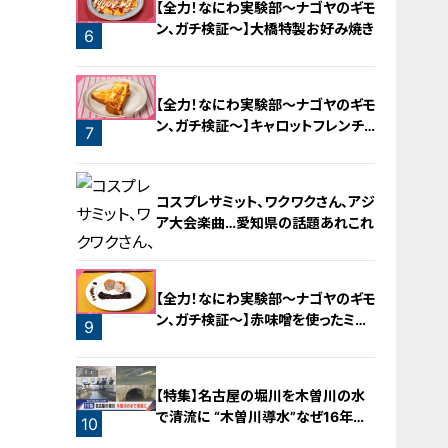
【全力！なにわ実験部～ナゴヤのギモ
ン、ガチ検証～】大橋特製お好み焼き
6
【全力！なにわ実験部～ナゴヤのギモ
ン、ガチ検証～】キャロットフレンチ
7
ロースト
コスプレサミット、ワクワクさん、アジ
ア大会楽曲…愛知県の話題あれこれ
【全力！なにわ実験部～ナゴヤのギモ
ン、ガチ検証～】赤味噌を使ったミル
9
フィーユ味噌トンカツ
8
【特集】名古屋の堀川を木曽川の水
で清流に “木曽川導水”なぜ16年ぶ
10
り？【newsX】