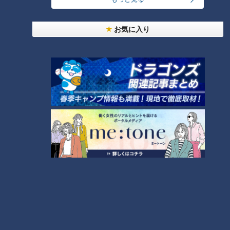
「出会ったばっかり。昨日初めましてで」
お気に入り
煮え切らない2人に店員さんは「もう結婚したら？」とズバ
リ。さらに「いけるいける」と拍車をかけます。その言葉に、
くみと隆平も顔を見合わせて大笑い。
その後、４つ目の島「大三島（おおみしま）」へ向かいなが
ら、スタッフがここまでのお互いの印象を聞いてみました。
（くみ）
「（地元の人から）お土産をいただいたときに、（隆平が）重
たいのにずっと持ってくれた。お姫様扱いしてくれる人が好き
なので、半分くらいまでは（恋愛感情が）あがりました」
（隆平）