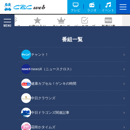
テレビ
ラジオ
イベント
MENU
ニュース
お気に入り
ランキング
ピックアップ
新着記事
CBC MAGAZINE
番組一覧
「マジの〇〇が芽生えたと思ってる」ま
さかの結末！？過酷なロケで芽生えた感
チャント！
情は、恋か、それとも――？
newsX（ニュースクロス）
2025/06/25 06:03
2025年6月21日放送
健康カプセル！ゲンキの時間
中日クラウンズ
中日ドラゴンズ関連記事
花咲かタイムズ