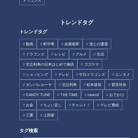
ドラゴンズ
INDEX
「半分くらい気持ちが…？」しまなみ海道ロケの2人の距離
トレンドタグ
感にやきもき♡
トレンドタグ
「めちゃくちゃ迷ってます」連絡先交換目前、くみと隆平
が出した答えとは…？
動画
町中華
友廣南実
道との遭遇
まさかの友情成立！？爽やかすぎる結末にスタジオの2人も
ドラゴンズ
レシピ
グルメ
生活
唖然
オススメ関連コンテンツ
北辻利寿の日本はじめて物語
ゴゴスマ
ショッピング
テレビ
中日ドラゴンズ
エンタメ
ガンバレルーヤ
北辻利寿
松本道弥
鷲見玲奈
「半分くらい気持ちが…？」しまなみ海道ロケの
CANDY TUNE
THE TIME
newsX
おでかけ
2人の距離感にやきもき♡
お金
ちょい足し
チャント！
テレビ番組
三重
上田家
タグ検索