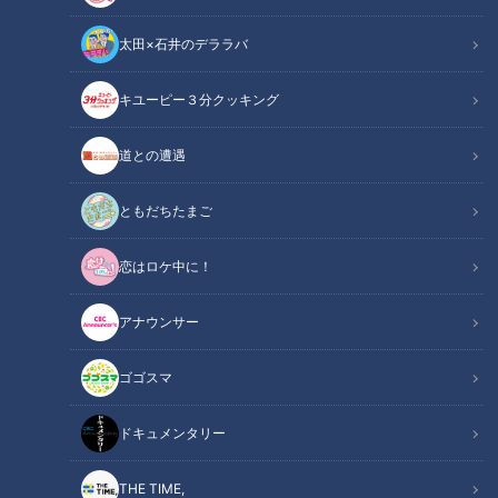
太田×石井のデララバ
CBCテレビ『恋はロケ中に！』
キユーピー３分クッキング
恋はロケ中に！
道との遭遇
「恋はロケ中に！」記事
ともだちたまご
出会いを求める男女6人が、2人1組になってハードなロケへ！
恋はロケ中に！
果たして、ハードなロケを一緒に乗り越えた先に、恋は芽生え
るのか――？愛知県出身・三上悠亜とトンツカタン森本晋太郎
アナウンサー
が見守る、ドキドキの恋愛トライアルショーが始まりました。
ゴゴスマ
【動画】三上悠亜「何を見せられていたんだろ
関連リンク
う」最後はまさかの！？予想外の結末にスタジ
ドキュメンタリー
オ唖然【8分50秒】
THE TIME,