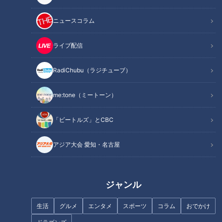
＜番組のルール＞
ニュースコラム
・男女６人が、それぞれと２ショットでの１泊２日ロケを全員
と行う
ライブ配信
・ロケの企画内容はそれぞれ異なる。
RadiChubu（ラジチューブ）
・毎回ロケの最後に、交際に向けて連絡先を交換したい気持ち
me:tone（ミートーン）
がお互いに生まれたら交換
「ビートルズ」とCBC
・ただし、2人目の相手と交換したくなったら、前の人の連絡
アジア大会 愛知・名古屋
先は消すのがルール
今回は広島で3巡目のハードなロケに挑戦中の、元プロ野球チ
ジャンル
アリーダーの葵くみとシンガーソングライター兼舞台俳優の飯
田隆平編です。
生活
グルメ
エンタメ
スポーツ
コラム
おでかけ