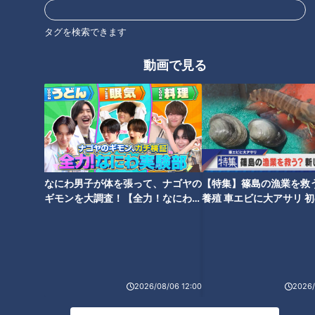
タグを検索できます
動画で見る
CBCテレビ『恋はロケ中に！』
2人が挑戦しているのは「しまなみ海道100人ふれあいグッズ
配り」の旅。広島と愛媛を結ぶしまなみ海道の島々で、CBC
グッズのお菓子を地元の人たちと交流しながら100人に配りき
なにわ男子が体を張って、ナゴヤの
【特集】篠島の漁業を救
ギモンを大調査！【全力！なにわ実
養殖 車エビに大アサリ 
らなければなりません。
験部～ナゴヤのギモン、ガチ検証
【newsX】
～】
ロケ2日目、すでに60人に配り終えた２人は、３つ目の島「生
口島（いくちじま）」を目指して生口大橋を渡ります。
2026/08/06 12:00
2026/
（くみ）