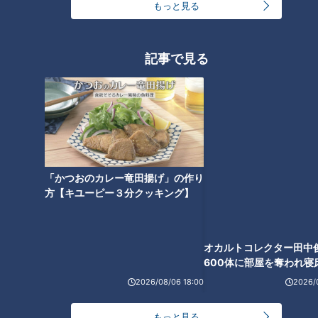
もっと見る
「海も透明度高くてキレイ」
（隆平）
記事で見る
「足きてない？」
長い道のりで疲れてきた足を気遣ってくれる隆平に、「めっち
ゃきてる」と答えるくみ。生口島に到着したところで残り３時
オカルトコレクター田中
間半。疲れた体にムチを打ちながら、2人はさらにグッズ配り
600体に部屋を奪われ寝
下？
「かつおのカレー竜田揚げ」の作り
に奮闘します。そんな中、お店に立ち寄ると店員さんから「彼
方【キユーピー３分クッキング】
氏と彼女？」と聞かれ…。
（くみ）
「これから分かんない関係で…」
2026/08/06 18:00
2026/
（隆平）
もっと見る