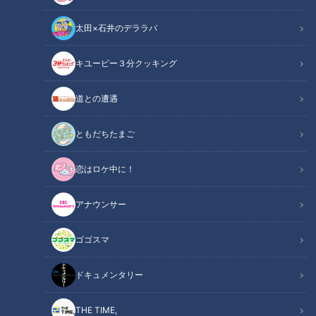
エンタメ
ミキ
グルメ
チャント！
太田×石井のデララバ
キユーピー３分クッキング
道との遭遇
【レギュラー化!?てぃ先生
2023年2月6日放送
平面に見えるケーキって
の“子育てお悩み相談室”第2
ともだちたまご
何？「まるで絵本の世界」
弾】あと10分、生でしゃべ
とSNSで話題の「2Dケー
チャント！
ゴゴスマ
ります#64
キ」とは
恋はロケ中に！
くらしニュース
あと10分、生でしゃべりま
す
2023/02/09 18:01
2023/02/09 15:50
アナウンサー
生活
チャント！
動画
エンタメ
ゴゴスマ
ドキュメンタリー
THE TIME,