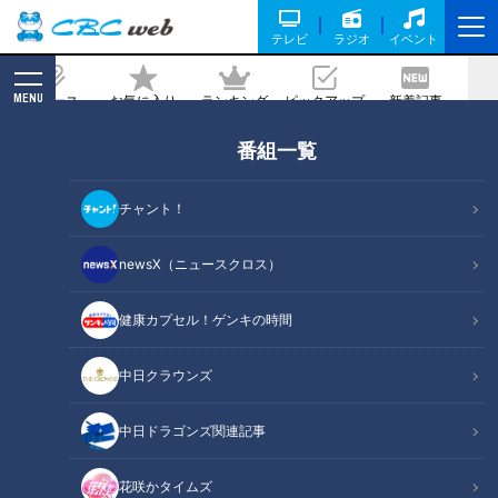
テレビ
ラジオ
イベント
MENU
ニュース
お気に入り
ランキング
ピックアップ
新着記事
CBC MAGAZINE
新着リスト
番組一覧
LATEST ARTICLES
チャント！
newsX（ニュースクロス）
健康カプセル！ゲンキの時間
2023年2月7日放送
2023年2月7日放送
伊豆半島最古の隧道で遭遇
バレンタインはお手軽に手
中日クラウンズ
したのはフクロウ！？ 道マ
作りで メゾンカカオ石原
ニアも「初めて見た」とい
シェフ直伝！市販キットが
道との遭遇
チャント！
う奇跡の瞬間
ちょい足しテクで大変身
中日ドラゴンズ関連記事
「道との遭遇」記事
くらしニュース
2023/02/09 19:08
2023/02/09 18:03
花咲かタイムズ