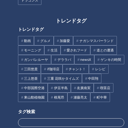
ドラゴンズ
2023/02/08 19:00
2023/02/08 17:14
グルメ
おでかけ
生活
チャント！
トレンドタグ
トレンドタグ
動画
グルメ
加藤愛
ナガシマスパーランド
モーニング
生活
愛されフード
道との遭遇
ガンバレルーヤ
デララバ
newsX
ゲンキの時間
2023年2月2日放送
2023年1月30日放送
超ユニーク！“ゆうびんきょ
夫婦揃って3COINSの店
三田悠貴
if珈琲店
チャント！
レシピ
く賞”を受賞した「回転ずし
長！“スリコ”を知り尽くし
ちょ金箱」とは？小学生対
た店長夫婦が神アイテム
チャント！
チャント！
三上悠亜
三重 花咲かタイムズ
中田翔
象の貯金箱コンクール！
BEST5をご紹介
くらしニュース
「チャント！」特集
中部国際空港
伊豆半島
友廣南実
喫茶店
2023/02/08 13:02
2023/02/08 07:15
東山動植物園
根尾昂
瀬藤亮太
町中華
生活
チャント！
生活
チャント！
タグ検索