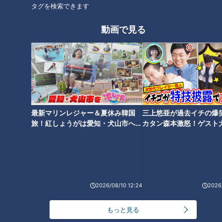
タグを検索できます
動画で見る
2023年1月25日放送
マヂラブ野田が美味しさに
うなった！ お値段格安！
2023年1月27日放送
人気レストランを運営する
笑顔さわやかアナが愛知県
のは『名古屋辻学園調理専
豊田市の『松丈のコロッ
門学校』の生徒たち
ケ』を調査！行列のできる
チャント！
チャント！
大人気チキンコロッケ！
いただきます！ほぼ地元だけ
マヂ学校に向かいます
愛されFOOD
2023/02/08 07:10
2023/02/08 07:05
最新マリンレジャー＆夏休み韓国
三上悠亜が過去イチの爆
旅！紅しょうがは愛知・犬山市へ
カタン森本激怒！ゲスト
グルメ
チャント！
教育
チャント！
【花咲かタイムズ】
【ともだちたまご】
2026/08/10 12:24
2026/
2023年2月7日放送
「自分の服も買えない…」子
投球フォーム改造の髙橋宏
もっと見る
ども食堂がピンチ！直撃す
斗投手に立浪監督がアドバ