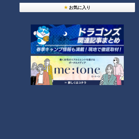
お気に入り
2023年2月6日放送
たっくー＆ナナフシギのツ
果実の旨味が口いっぱい
イ跡！都市伝説 #7
に！厳選フルーツの缶詰&ジ
ャムの詰め合わせセット
たっくー＆ナナフシギの
デパチャン
【デパチャン】
ツイ跡！都市伝説
見逃し配信動画
「デパチャン」動画
2023/02/07 09:30
2023/02/06 18:30
動画
エンタメ
動画
生活
2023年2月4日放送
2023年2月4日放送