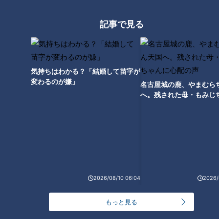
る物価高騰の波
イス「角度のあるストレー
ドキュメンタリー
中日ドラゴンズ
トは絶対失ってほしくな
長編ドキュメンタリー
サンドラコラム
記事で見る
い」
2023/02/07 21:00
2023/02/07 17:30
動画
ドキュメンタリー
スポー
サンデードラゴン
ツ
ズ
気持ちはわかる？「結婚して苗字が
変わるのが嫌」
名古屋城の鹿、やまむら
へ。残された母・もみじ
配の声
炊き立てごはんの味を届け
たい！「パックごはん」に
2023年1月30日放送
寺坂頼我が神奈川県川崎市
込めた熱き思いと開発魂
の名物グルメ「かわさき餃
子」を調査。みそダレをつ
ニュースコラム
ゴゴスマ
2026/08/10 06:04
2026/
けて食べる絶品餃子！
東西南北論説風
らいがごはん
2023/02/07 10:40
2023/02/07 09:49
もっと見る
北辻利寿
コラム
グルメ
ゴゴスマ