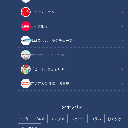
2023年2月3日放送
ノールックでイチゴを掴ん
魚鱗癬患者の“過ごしやすい
ニュースコラム
でケーキ作り！機械と職人
１日”編～定期配信型ドキュ
技の融合で効率よくお菓子
メンタリー「ピエロと呼ば
チャント！
ドキュメンタリー
作りをする「シャトレー
れた息子」第87話
ライブ配信
くらしニュース
ピエロと呼ばれた息子
ゼ」工場に潜入！
2023/02/09 09:45
2023/02/08 21:00
RadiChubu（ラジチューブ）
生活
チャント！
動画
ドキュメンタリー
me:tone（ミートーン）
「ビートルズ」とCBC
アジア大会 愛知・名古屋
2023年2月1日放送
1時間4400円は高い？安
い？家事代行のコスパを調
査！
2023年1月28日放送
ジャンル
岡崎市が徳川家康で大フィ
ーバー！地元出身キンタロ
生活
グルメ
エンタメ
スポーツ
コラム
おでかけ
ー。が徹底リポート！
花咲かタイムズ
チャント！
うなずキング
くらしニュース