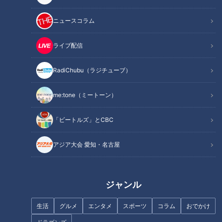
15秒に１回声が出てしまう
立浪竜投打の柱に10の質
難病“トゥレット症”のリア
問！小笠原慎之介はエース
ニュースコラム
ル「レオンの配達日記」
大野超えを、高橋周平は打
ドキュメンタリー
中日ドラゴンズ
点至上主義宣言
長編ドキュメンタリー
サンドラコラム
ライブ配信
2023/01/31 21:00
2023/01/31 17:35
RadiChubu（ラジチューブ）
動画
ドキュメンタリー
スポー
サンデードラゴン
ツ
ズ
me:tone（ミートーン）
「ビートルズ」とCBC
アジア大会 愛知・名古屋
2023年1月26日放送
ガミガミ怒らない育児のコ
ツとは！？「6秒数える」
「深呼吸する」などがオス
ジャンル
スメ
マジックインキの魔法「何
生活
グルメ
エンタメ
スポーツ
コラム
おでかけ
にでも書けて消えない」ニ
ッポンでの誕生秘話