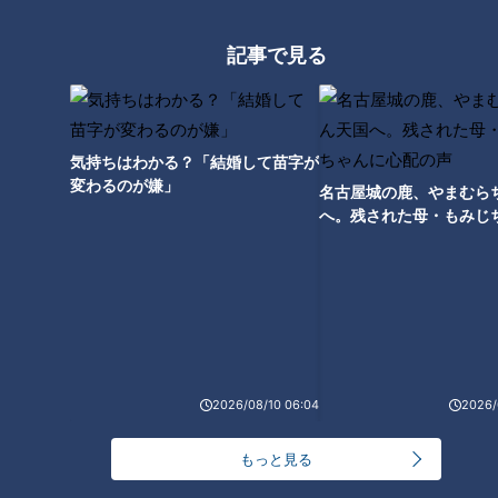
が〇〇な人を連れてきても
脱出するも再び四国へ逆戻
怒らない？
り！「まじですか…」
鶴瓶のスジナシ
地名しりとり 旅人ながつ
記事で見る
の挑戦
「鶴瓶のスジナシ」動画
「地名しりとり 旅人ながつ
の挑戦」記事
2023/01/27 20:00
2023/01/27 19:14
動画
エンタメ
エンタメ
7ORDER
気持ちはわかる？「結婚して苗字が
変わるのが嫌」
名古屋城の鹿、やまむら
へ。残された母・もみじ
配の声
2023年1月24日放送
2023年1月21日放送
2023年の主役ウサギを飼う
ガンバレルーヤがふれあい
人が急増中！一体なぜ！？
日本一の南知多ビーチラン
ウサギの魅力を大調査！
ド&バリ風古民家カフェを満
チャント！
花咲かタイムズ
喫！
くらしニュース
週末ジャーニー 推しタビ
2026/08/10 06:04
2026/
2023/01/27 19:11
2023/01/27 19:03
もっと見る
生活
チャント！
グルメ
おでかけ