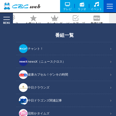
テレビ
ラジオ
イベント
MENU
ニュース
お気に入り
ランキング
ピックアップ
新着記事
CBC MAGAZINE
新着リスト
番組一覧
LATEST ARTICLES
チャント！
newsX（ニュースクロス）
健康カプセル！ゲンキの時間
山本學【スジナシ】鶴瓶
自宅で簡単アレンジ！セレ
中日クラウンズ
「あんな人に手をつけるな
ブが愛する高級スーパーの
んて、バレるの丸わかり」
缶詰【デパチャン】
鶴瓶のスジナシ
デパチャン
中日ドラゴンズ関連記事
「鶴瓶のスジナシ」動画
「デパチャン」動画
2023/02/03 20:00
2023/02/03 18:30
花咲かタイムズ