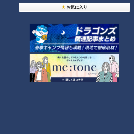
お気に入り
2023年1月18日放送
英語力があやしいマヂラブ
2023年1月20日放送
笑顔さわやかアナが三重・
が国際人のタマゴたちとふ
志摩市安乗の『きんこ』を
れあう！ 岐阜市『富田高
調査！ 日本古来の製法で
校』国際科をリポート！
チャント！
チャント！
作られるオレンジ色の干し
いただきます！ほぼ地元だけ
マヂ学校に向かいます
芋。
愛されFOOD
2023/01/27 17:11
2023/01/27 16:52
グルメ
チャント！
教育
チャント！
2023年1月24日放送