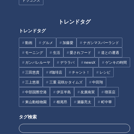
ドラゴンズ
チャント！
ニュースコラム
くらしニュース
東西南北論説風
2023/01/31 15:31
2023/01/31 10:40
トレンドタグ
生活
チャント！
北辻利寿
コラム
トレンドタグ
動画
グルメ
加藤愛
ナガシマスパーランド
モーニング
生活
愛されフード
道との遭遇
ガンバレルーヤ
デララバ
newsX
ゲンキの時間
2023年1月27日放送
三田悠貴
if珈琲店
チャント！
レシピ
ほぼ愛知・豊田市だけ愛さ
れフード『松丈のコロッ
三上悠亜
三重 花咲かタイムズ
中田翔
ケ』をいただきます！【チ
2023年1月23日放送
寺坂頼我が愛知県名古屋市
中部国際空港
伊豆半島
友廣南実
喫茶店
ャント！】
の「たません」を調査。名
東山動植物園
根尾昂
瀬藤亮太
町中華
古屋市民が誇る絶品ソウル
ゴゴスマ
チャント！
フード！
らいがごはん
いただきます！ほぼ地元だけ
愛されFOOD
タグ検索
2023/01/30 18:20
2023/01/30 18:10
グルメ
ゴゴスマ
動画
グルメ