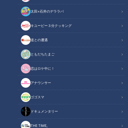
動画
エンタメ
動画
生活
太田×石井のデララバ
キユーピー３分クッキング
道との遭遇
2023年2月1日放送
“ヤメ暴”の社会復帰と暴対
20歳の魚鱗癬と闘う女性‥
法枠外の“半グレ”…反社会勢
成人式を迎えた今、思うこ
ともだちたまご
力のイマ
と～定期配信型ドキュメン
ドキュメンタリー
ドキュメンタリー
タリー「ピエロと呼ばれた
長編ドキュメンタリー
ピエロと呼ばれた息子
恋はロケ中に！
息子」第86話
2023/02/01 21:00
2023/02/01 21:00
アナウンサー
動画
ドキュメンタリー
動画
ドキュメンタリー
ゴゴスマ
ドキュメンタリー
THE TIME,