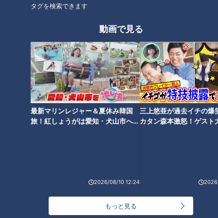
タグを検索できます
動画で見る
2023年1月29日放送 【第541回】
立浪ドラゴンズ２年目の逆
花粉症が他の病気の引き金
襲キャンプは「２」「４」
に！？本当に正しい「花粉
「２０」の数字に注目だ！
症」対策法を大調査
中日ドラゴンズ
健康カプセル！ゲンキの
時間
ドラ検1級コラム
「健康カプセル！ゲンキの時
最新マリンレジャー＆夏休み韓国
三上悠亜が過去イチの爆
間」アーカイブ
2023/01/30 17:50
2023/01/29 07:10
旅！紅しょうがは愛知・犬山市へ
カタン森本激怒！ゲスト
【花咲かタイムズ】
【ともだちたまご】
スポーツ
中日ドラゴンズ
生活
健康
2026/08/10 12:24
2026/
もっと見る
2023年1月23日放送
岩崎ひろみ【スジナシ】私
ながつの目には涙…！？四国