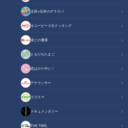
ンズ
ンズ
太田×石井のデララバ
キユーピー３分クッキング
道との遭遇
立浪ドラゴンズ、鍛錬の秋
谷繁今だから話す！ミスタ
季キャンプ終了！様々な改
ードラゴンズ立浪、現役時
ともだちたまご
革に選手も手応えバッチ
代キャンプ笑い話！威風
中日ドラゴンズ
中日ドラゴンズ
リ！
堂々と滞在時間5分で球場を
サンドラコラム
燃えドラch
恋はロケ中に！
去る！
2021/11/29 16:50
2021/09/17 16:00
アナウンサー
中日ドラゴンズ
キャンプ
スポーツ
吉見一起
ゴゴスマ
ドキュメンタリー
THE TIME,