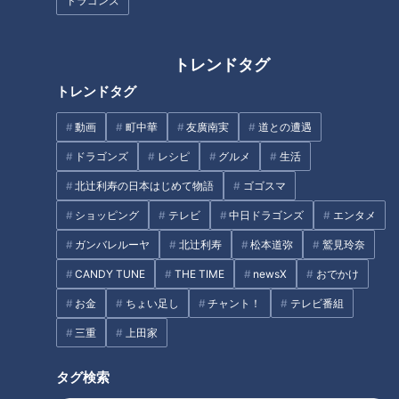
ドラゴンズ
起
ーク
トレンドタグ
トレンドタグ
動画
町中華
友廣南実
道との遭遇
谷繁氏が認めた木下拓が竜
谷繁元信が分析！ドラゴン
の正捕手になるために「ま
ズに外国人正捕手は誕生す
ドラゴンズ
レシピ
グルメ
生活
ずは“信用”。そして“信
るのか？！
中日ドラゴンズ
中日ドラゴンズ
北辻利寿の日本はじめて物語
ゴゴスマ
頼”を」
サンドラコラム
サンドラコラム
ショッピング
テレビ
中日ドラゴンズ
エンタメ
2020/09/23 16:50
2020/07/06 16:50
ガンバレルーヤ
北辻利寿
松本道弥
鷲見玲奈
中日
サンドラを観られなか
中日ドラ
アリエル・マル
ドラ
った全国のドラ友と共
ゴンズ
ティネス
CANDY TUNE
THE TIME
newsX
おでかけ
ゴン
有したい番組のコト
お金
ちょい足し
チャント！
テレビ番組
ズ
三重
上田家
タグ検索
「2番・アルモンテは良い」
鉄腕岩瀬も「思わず記憶が