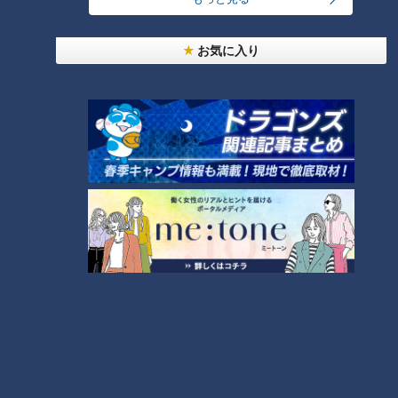
『絶対的正捕手への三か
て～私が選ぶドラゴンズ歴
条』で 懸案の正捕手問題に
代ベストナイン～（29）
中日ドラゴンズ
中日ドラゴンズ
ケリをつける！
お気に入り
サンドラコラム
ドラ検1級コラム
2019/02/25 10:50
2019/01/08 08:10
中日
ドラゴンズを愛して半
中日ドラゴ
愛しのドラゴン
ドラ
世紀！竹内茂喜の『野
ンズ
ズ！
ゴン
球のドテ煮』
ズ
「荒木に勝るセカンドはい
中日ドラゴンズ、後半戦浮
なかった」―。落合元監督
上のカギを握る平田良介、
が語った“荒木雅博の真
ルーキー鈴木博志に谷繁前
中日ドラゴンズ
中日ドラゴンズ
実”。 そして、竜党の懸念
監督が贈った言葉はまさに
サンドラコラム
サンドラコラム
するビシエド、アルモンテ
金言と言えるものだった！
2018/10/08 11:10
2018/07/09 11:10
の去就について谷繁元監督
から衝撃予告が
中日ド
あるドラライターの
中日
ドラゴンズを愛して半
ラゴン
参考書的サンドラ活
ドラ
世紀！竹内茂喜の『野