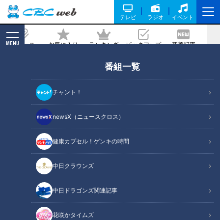
テレビ
ラジオ
イベント
MENU
ニュース
お気に入り
ランキング
ピックアップ
新着記事
CBC MAGAZINE
番組一覧
谷繁元信
の記事一覧
チャント！
newsX（ニュースクロス）
健康カプセル！ゲンキの時間
躍動する若竜、開幕スタメ
立浪監督も納得！レジェン
ンは！？立浪流コンバート
ド解説者が選ぶ2022年ドラ
中日クラウンズ
も読み解く！
ゴンズ投打の注目選手！
中日ドラゴンズ
中日ドラゴンズ
サンドラコラム
サンドラコラム
中日ドラゴンズ関連記事
2022/03/15 11:47
2022/02/28 16:50
花咲かタイムズ
中日ドラゴ
サンデードラゴ
中日ドラゴンズ
キャンプ