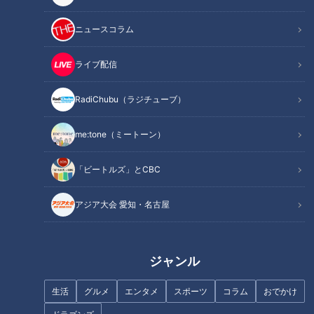
百戦錬磨の谷繁も思わず“ま
カットボールを生み出した
いった！”広島市民球場で一
のは憲伸、幅を広げたのは
ニュースコラム
撃KOされたカップルのつぶ
オレ！他球団から恐れられ
中日ドラゴンズ
中日ドラゴンズ
やき野次
た谷繁の“持ち球を新球に変
燃えドラch
燃えドラch
ライブ配信
える術”
2021/09/02 18:30
2021/08/11 19:30
RadiChubu（ラジチューブ）
スポーツ
吉見一起
スポーツ
吉見一起
me:tone（ミートーン）
「ビートルズ」とCBC
アジア大会 愛知・名古屋
谷繁、吉見が思わずシンク
吉見衝撃発言！“何度殴ろう
ロ！暑さ強烈のナゴヤ球
かと思ったことか” 超一流の
場、口を揃えて出た言葉
策士！名捕手谷繁への思い
中日ドラゴンズ
中日ドラゴンズ
「風が！」
を語る！同級生・浅尾拓也
ジャンル
燃えドラch
燃えドラch
投手コーチ～その2
2021/08/11 18:00
2021/03/16 15:00
生活
グルメ
エンタメ
スポーツ
コラム
おでかけ
スポーツ
吉見一起
吉見一
吉見一起のヨシトー