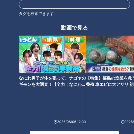
―。谷繁元信氏が与田監督
飛びましたね！」ドラゴン
の超攻撃型オーダーを高評
ズレジェンドのうれし恥ず
タグを検索できます
中日ドラゴンズ
中日ドラゴンズ
価
かし“初めて物語”
サンドラコラム
サンドラコラム
動画で見る
2020/06/08 16:50
2020/06/01 16:50
中日
サンドラを観られなか
中日ドラゴン
アナうんち
ドラ
った全国のドラ友と共
ズ
く
ゴン
有したい番組のコト
ズ
なにわ男子が体を張って、ナゴヤの
【特集】篠島の漁業を救
ギモンを大調査！【全力！なにわ実
養殖 車エビに大アサリ 
「ヒットなしでサヨナラ勝
ドラゴンズ温故知新！
験部～ナゴヤのギモン、ガチ検証
【newsX】
ち？」「ドラ戦士が甲子園
04「捕手」編～いつになっ
～】
の阪神ファンを沸かせたサ
たら正捕手が決まるのか？
中日ドラゴンズ
中日ドラゴンズ
ヨナラ？」…川上憲伸、立浪
サンドラコラム
ドラ検1級コラム
和義、谷繁元信、井端弘和
2020/05/25 16:50
2019/12/29 10:10
の忘れられないサヨナラゲ
2026/08/06 12:00
2026/
ーム
中日ドラゴン
アナうんち
スポーツ
中日ドラゴンズ
ズ
く