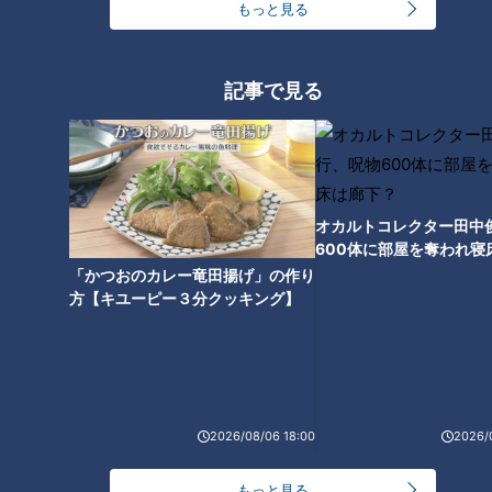
もっと見る
記事で見る
監督経験者・谷繁氏ならで
伊東、中村、谷繁が捕手の
はのススメ。防御率4点台の
心得を惜しみなく伝授！ 竜
ドラゴンズ先発投手陣だか
の正捕手を目指し、バズー
中日ドラゴンズ
中日ドラゴンズ
らこそ「オープナーをやる
カ加藤が日々牙を磨く！
オカルトコレクター田中
サンドラコラム
サンドラコラム
意義はある」
600体に部屋を奪われ寝
2019/08/13 11:10
2019/04/22 10:50
下？
「かつおのカレー竜田揚げ」の作り
方【キユーピー３分クッキング】
中日
サンドラを観られなか
中日
ドラゴンズを愛して半
ドラ
った全国のドラ友と共
ドラ
世紀！竹内茂喜の『野
ゴン
有したい番組のコト
ゴン
球のドテ煮』
ズ
ズ
2026/08/06 18:00
2026/
中日・伊東ヘッド持論の
青い血が流れるファンとし
もっと見る