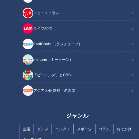
ニュースコラム
INDEX
何度殴ろうかと思ったことか！
ライブ配信
一度だけ逆らった貴重な思い出
師匠から学んだ“配球の大切さ”
RadiChubu（ラジチューブ）
超一流の策士
オススメ関連コンテンツ
me:tone（ミートーン）
「ビートルズ」とCBC
何度殴ろうかと思ったことか！
アジア大会 愛知・名古屋
ジャンル
生活
グルメ
エンタメ
スポーツ
コラム
おでかけ