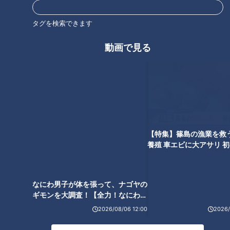
吉見
『オレ、めっちゃ怒られたホンマに！』
タグを検索できます
浅尾
『ヨシはそんなイメージある！』
動画で見る
現役当時、ベンチの最前列に座っているベテラン勢。そこには
当然谷繁さんもドンと鎮座していた。
吉見
『和田さんと並んで前に座っていたやんか。マジで何回殴
ろうかなと思ったことか！』
なにわ男子が体を張って、ナゴヤの
【特集】篠島の漁業を救
ギモンを大調査！【全力！なにわ実
養殖 車エビに大アサリ 
まさに衝撃告白！
験部～ナゴヤのギモン、ガチ検証
【newsX】
それだけ悶々とする思いがあったのだろう。
～】
ただ気持ちが冷静になれば谷繁さんの言葉も自然と受け入れら
れた。
2026/08/06 12:00
2026/
吉見
『うるさいなぁと思ったけど、正論言われているからね。
逆らえない自分もいて』