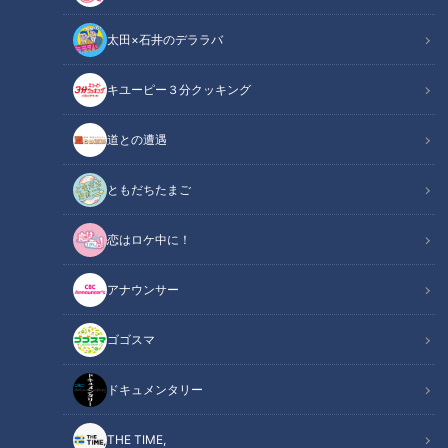
太田×石井のデララバ
キユーピー３分クッキング
CBCテレビ野球中継「燃えよドラゴンズ」(C)燃えドラch
道との遭遇
中日ドラゴンズ
燃えドラch
ともだちたまご
恋はロケ中に！
CBCテレビ野球中継「燃えよドラゴンズ」燃えドラch
吉見一起のヨシトーーク 浅尾拓也後編
アナウンサー
吉見一起のヨシトーーク、今回は前回に引き続き、イケメン浅
ゴゴスマ
尾拓也投手コーチとの共演！ドラゴンズの黄金時代を支えた二
人。その成長を促したのは谷繁元信さんだと断言。どんな会話
ドキュメンタリー
が繰り広げられていたのか！想像を絶するレベルのやり取りに
注目です！
THE TIME,