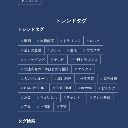
ドラゴンズ
トレンドタグ
トレンドタグ
CBCテレビ野球中継「燃えよドラゴンズ」(C)燃えドラch
動画
友廣南実
ドラゴンズ
レシピ
浅尾拓也伝説に終始した前回。今回はちょいと真面目（笑）
道との遭遇
グルメ
生活
ゴゴスマ
に、ふたりのお師匠ともいえる谷繁元信元ドラゴンズ監督の思
ショッピング
テレビ
中日ドラゴンズ
い出を語る。特に吉見さんから語られる谷繁さんへの愛憎なる
北辻利寿の日本はじめて物語
エンタメ
思いがなんとも生々しいぞ！まずは吉見さんから浅尾さんへ軽
いジャブトークから始まった！
ガンバレルーヤ
北辻利寿
松本道弥
鷲見玲奈
CANDY TUNE
THE TIME
newsX
おでかけ
吉見
『めっちゃ怒られた？』
お金
ちょい足し
チャント！
テレビ番組
浅尾
『まあ…数回程度かな？』
三重
上田家
下道
タグ検索
吉見さんは当時を思い出したかのように話し出す。