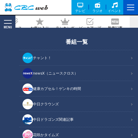
テレビ
ラジオ
イベント
MENU
ニュース
お気に入り
ランキング
ピックアップ
新着記事
CBC MAGAZINE
番組一覧
吉見衝撃発言！“何度殴ろうかと思った
ことか” 超一流の策士！名捕手谷繁への
チャント！
思いを語る！同級生・浅尾拓也投手コー
チ～その2
newsX（ニュースクロス）
2021/03/16 15:00
健康カプセル！ゲンキの時間
中日クラウンズ
中日ドラゴンズ関連記事
花咲かタイムズ