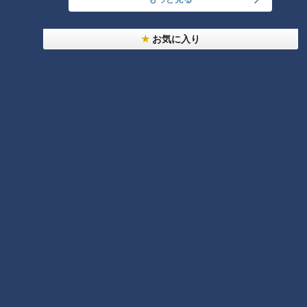
当時の森投手コーチと谷繁さんとの間には、投手交代をベンチ
に伝えるふたりだけのサインが存在したという。当時、大の苦
お気に入り
手だったジャイアンツのイ・スンヨプ外野手との対戦で、マウ
ンドに両者が吉見さんのもとに歩み寄り、吉見さんに交代を告
げた。
吉見
『森さんが“どうだシゲ？”。その言葉に谷繁さんが即座
に“代えましょう”というから、思わず“はぁ！？”と言ってしま
って。“行きますよ！”と言っても、谷繁さんは“ムリムリム
リ！”と』
頭に血が上った吉見さん。“分かりました！代わります！”と言
葉を残し、ベンチへ戻るやいなや、グローブを叩きつけて交代
を悔しがった。その姿を見ていた谷繁さん、吉見さんへ“モノ
に当たるな！”と叱責。ただその言葉を吉見さんは、なななん
と！無視！
そして時は経ち、優勝した時に、谷繁さんは吉見について何か