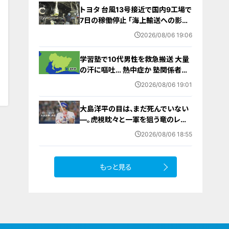
にならないために
トヨタ 台風13号接近で国内9工場で
7日の稼働停止 ｢海上輸送への影響
を踏まえ判断｣ 夏季連休明けの17日
2026/08/06 19:06
から再開予定
学習塾で10代男性を救急搬送 大量
0
の汗に嘔吐… 熱中症か 塾関係者が
消防に通報 名古屋
2026/08/06 19:01
大島洋平の目は、まだ死んでいない
―。虎視眈々と一軍を狙う竜のレジ
ェンドが明かした現状とドラゴンズ
2026/08/06 18:55
への思い
もっと見る