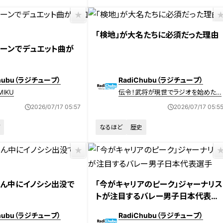
「検地」が大名たちに必須だった理由
ーンでデュエット曲が
Chubu（ラジチューブ）
RadiChubu（ラジチューブ）
MIKU
伝令！武将が現世でラジオを始めたよ
うです！
2026/07/17 05:57
2026/07/17 05:5
なるほど
歴史
ん中にイノシシ出没で
「今がキャリアのピーク」ジャーナリス
トが注目するバレー男子日本代表選
手
Chubu（ラジチューブ）
RadiChubu（ラジチューブ）