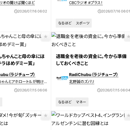
リオの聞けば聞くほど
CBCラジオ #プラス！
2026/07/16 06:02
2026/07/16 06:0
なるほど
スポーツ
んちゃんこと母の傘にほ
退職金を老後の資金に。今から準備
キラほめデミー賞」
しておくべきこと
Chubu（ラジチューブ）
RadiChubu（ラジチューブ）
ちゃんとアホロートルが明け
北野誠のズバリ
寝る前に／昼下がりに／日曜
2026/07/15 06:06
2026/07/15 06:0
めるラジオ
なるほど
マネー