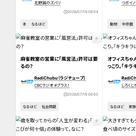
北野誠のズバリ
つボイノ
2026/07/16 06:04
本
なるほど
動物
中京圏
麻雀教室の営業に「風営法」許可は要
オフィスちゃ
るの？
っこり。「キラ
RadiChubu（ラジチューブ）
Radi
CBCラジオ #プラス！
しろくじ
方に／
2026/07/16 06:00
日にほ
なるほど
社会問題
なるほど
家族