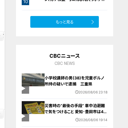
10
サラダ
1
9
もっと見る
CBCニュース
CBC NEWS
小学校講師の男(38)を児童ポルノ
所持の疑いで逮捕 三重県
4
2026/08/06 23:18
災害時の“最後の手段” 車中泊避難
で気をつけること 愛知･豊田市は4年
前からマニュアル作成 最悪の場合
2026/08/06 19:14
死に至る｢エコノミークラス症候群｣