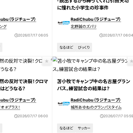
「脱出するから縛ってくれ」引田天功
に憧れた小学生の珍事件
Chubu（ラジチューブ）
RadiChubu（ラジチューブ）
ング
北野誠のズバリ
2026/07/17 06:05
2026/07/17 06:0
なるほど
びっくり
然の反対で決裂！クロマ
苫小牧でキャンプ中の名古屋グラン
はどうなる？
パス。練習試合の結果は？
Chubu（ラジチューブ）
RadiChubu（ラジチューブ）
オ #プラス！
城所あゆねのグランパスタイム
2026/07/17 06:00
2026/07/17 05:5
なるほど
サッカー