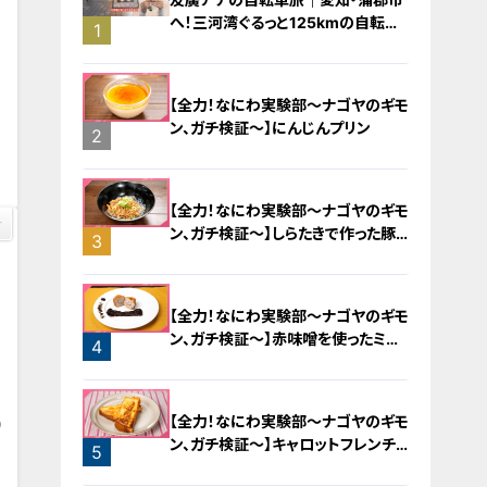
へ！三河湾ぐるっと125kmの自転車
1
旅！【チャント！特集】
【全力！なにわ実験部～ナゴヤのギモ
ン、ガチ検証～】にんじんプリン
4
2
【全力！なにわ実験部～ナゴヤのギモ
ン、ガチ検証～】しらたきで作った豚
3
バラミンチの油そば
【全力！なにわ実験部～ナゴヤのギモ
ン、ガチ検証～】赤味噌を使ったミル
4
フィーユ味噌トンカツ
【全力！なにわ実験部～ナゴヤのギモ
9
ン、ガチ検証～】キャロットフレンチ
5
ロースト