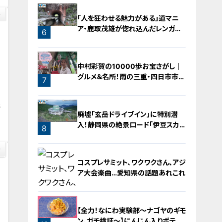
「人を狂わせる魅力がある」道マニ
ア・鹿取茂雄が惚れ込んだレンガの
6
橋梁とは？未公開の道3選
中村彩賀の10000歩お宝さがし｜
グルメ＆名所！雨の三重・四日市市で
7
お宝探し【チャント！特集】
5
廃墟「玄岳ドライブイン」に特別潜
入！静岡県の絶景ロード「伊豆スカイ
8
ライン」の歴史と魅力に迫る
コスプレサミット、ワクワクさん、アジ
ア大会楽曲…愛知県の話題あれこれ
【全力！なにわ実験部～ナゴヤのギモ
ン、ガチ検証～】にんじん入りポテト