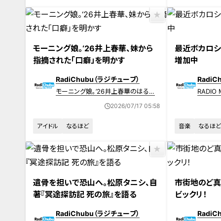
モーニング娘。‘26井上春華、妹から
最近ボカロシ
指摘された「口癖」を明かす
増加中
RadiChubu（ラジチューブ）
Radi
モーニング娘｡’26井上春華のはるさ
RADIO 
んち
2026/07/17 05:58
アイドル
なるほど
音楽
なるほど
遺骨を担いで恐山へ。松原タニシ、自
市街地のど真
著『冥途探訪記 死の旅』を語る
ビックリ！
RadiChubu（ラジチューブ）
Radi