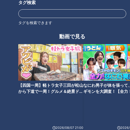
タグ検索
タグを検索できます
動画で見る
【四国一周】軽トラ女子三田が松山
なにわ男子が体を張って
から下道で一周！グルメ＆絶景ドラ
ギモンを大調査！【全力
イブ⑳
験部～ナゴヤのギモン、
～】
CBCテレビ『健康カプセル！ゲンキの時間』
国の調査によると、新型コロナウイルス感染症が発症して咳が
出る割合は5割程度といわれています。さらに、新型コロナ特
2026/08/07 21:00
2026/