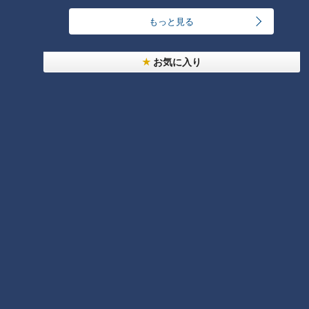
なるそうです。そのため、副交感神経が優位な睡眠中は、気管
もっと見る
支が収縮しやすく少しの刺激でも咳が出やすいのだとか。ま
た、入浴も身体がリラックスするため、同じ理由で咳が出やす
お気に入り
くなるそうです。
＜意外と知らない「大人喘息」の恐ろしさ＞
現在、喘息の患者さんは全国で推定800万人。そのうち、大人
になってから発症した人が約7割にのぼるといわれています。
しかも、発作が続いて亡くなる“喘息死”が、年間1200件もある
のだとか。病院に行かずに放置していると、気管支の炎症が慢
性化し症状が悪化する恐れがあるそうなので、早めに病院で受
診しましょう。
質問（3）「季節の変わり目になると咳が出ま
す。なぜですか？」