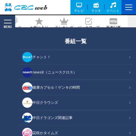
テレビ
ラジオ
イベント
MENU
ニュース
お気に入り
ランキング
ピックアップ
新着記事
CBC MAGAZINE
番組一覧
危険な咳の見分け方…咳の息苦しさを和
らげる簡単ストレッチもご紹介！
チャント！
2021/10/03 07:30
2021年10月3日放送第476回
newsX（ニュースクロス）
健康カプセル！ゲンキの時間
中日クラウンズ
中日ドラゴンズ関連記事
花咲かタイムズ