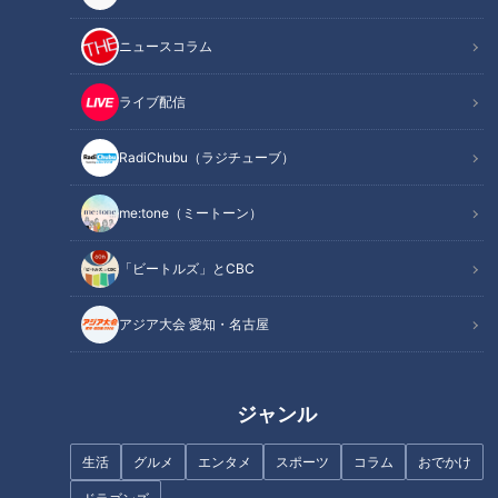
医が伝授。さらに、咳の息苦しさを和らげる簡単ストレッチも
ご紹介します。
ニュースコラム
ライブ配信
身近な健康問題とその改善法を、様々なテーマで紹介する番組
『健康カプセル！ゲンキの時間』。
RadiChubu（ラジチューブ）
メインMCに石丸幹二さん、サブMCは坂下千里子さんです。
me:tone（ミートーン）
今回のテーマは「
～大人喘息・逆流性食道炎・COPD～危険な
「ビートルズ」とCBC
咳の見分け方
」
アジア大会 愛知・名古屋
今回は、咳でお悩みの方100人にアンケート調査を実施！咳に
関する疑問・質問にお答えしながら、危険な咳の見分け方を名
医が伝授。さらに、咳の息苦しさを和らげる簡単ストレッチも
ジャンル
ご紹介します。
生活
グルメ
エンタメ
スポーツ
コラム
おでかけ
INDEX