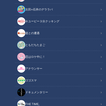
太田×石井のデララバ
キユーピー３分クッキング
道との遭遇
健康カプセル！ゲンキの時間
「健康カプセル！ゲンキの時間」アーカイブ
ともだちたまご
恋はロケ中に！
サマリー
Summary
アナウンサー
ゲスト：藤井サチ
ドクター：順天堂大学 医学部附属 順天堂医院 呼吸器内科 准教
ゴゴスマ
授 医学博士 原田紀宏
ドキュメンタリー
今回は、咳でお悩みの方100人にアンケート調査を実施！咳に
関する疑問・質問にお答えしながら、危険な咳の見分け方を名
THE TIME,