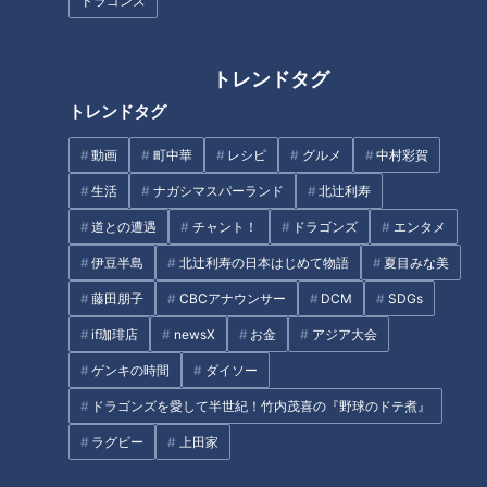
ドラゴンズ
質問（1）「新型コロナの咳は見分けられますか？」
質問（2）「朝方になると咳が出るのですが大丈夫でしょう
トレンドタグ
か？」
トレンドタグ
質問（3）「季節の変わり目になると咳が出ます。なぜです
か？」
動画
町中華
レシピ
グルメ
中村彩賀
質問（4）「食事中や食後に決まって咳が出ます。これって
生活
ナガシマスパーランド
北辻利寿
何でしょう？」
質問（5）「職場の人が、半年ほど前からずっと咳払いをし
道との遭遇
チャント！
ドラゴンズ
エンタメ
ていて気になります」
伊豆半島
北辻利寿の日本はじめて物語
夏目みな美
質問（6）「痰が出る咳にはどんな病気の可能性があります
藤田朋子
CBCアナウンサー
DCM
SDGs
か？」
質問（7）「咳をすぐに止める方法はありますか？」
if珈琲店
newsX
お金
アジア大会
オススメ関連コンテンツ
ゲンキの時間
ダイソー
ドラゴンズを愛して半世紀！竹内茂喜の『野球のドテ煮』
ラグビー
上田家
質問（1）「新型コロナの咳は見分けられます
か？」