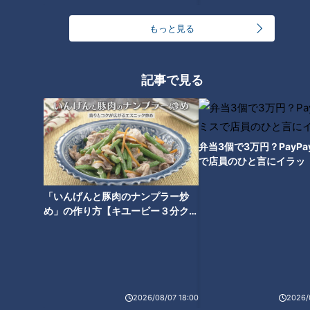
有の咳というものもないため、咳の有無や咳の特徴で判断する
もっと見る
事は難しいそうです。咳や発熱などの症状がある場合は、病院
へ行き検査を受けましょう。
記事で見る
質問（2）「朝方になると咳が出るのですが大丈
夫でしょうか？」
弁当3個で3万円？PayP
先生によると、一番考えられる病名は「気管支喘息」との事。
で店員のひと言にイラッ
喘息とは、アレルギー物質などが原因となって気管支の内側に
炎症が起き、空気の通り道が狭くなる病気。炎症により、粘膜
「いんげんと豚肉のナンプラー炒
が荒れてしまうため、刺激を受けると咳が出やすくなるそうで
め」の作り方【キユーピー３分クッ
キング】
す。
＜朝に咳が出る理由は？＞
朝に咳が出る理由には諸説あるそうですが、リラックスして副
2026/08/07 18:00
2026/
交感神経が優位になっている状況では、気管支が収縮しやすく