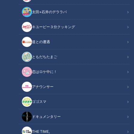
太田×石井のデララバ
キユーピー３分クッキング
中日ドラゴンズ特集サイト
YouTube
道との遭遇
X
ともだちたまご
恋はロケ中に！
中日ドラゴンズ
の記事一覧
アナウンサー
カテゴリーを絞り込む
ゴゴスマ
ドキュメンタリー
THE TIME,