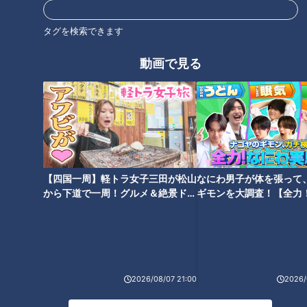
中日沖縄キャンプ活況！
竜党は沖縄で熱く燃える！
タグを検索できます
「ロマン砲卒業」宣言の鵜
ドラゴンズ春季キャンプ地
飼が快音連発、アメリカン
で見たこと聞いたこと
動画で見る
中日ドラゴンズ
中日ドラゴンズ
ノックでサノー「アリガト
春季キャンプ特集
ドラ検1級コラム
ー」
2026/02/16 22:03
2026/02/16 18:12
スポーツ
中日ドラゴンズ
スポーツ
中日ドラゴンズ
【四国一周】軽トラ女子三田が松山
なにわ男子が体を張って
から下道で一周！グルメ＆絶景ドラ
ギモンを大調査！【全力
イブ⑳
験部～ナゴヤのギモン、
～】
ドラ1中西聖輝！掌で深く握
ドラ1中西、プロ初実戦で
ることを強みに『勝ち』が
「わずか8球」の完璧投球！
モットーの投球で最多勝を
金丸も順調、石川昂弥がマ
中日ドラゴンズ
中日ドラゴンズ
狙う！
ルチ安打で存在感
2026/08/07 21:00
2026/
サンドラコラム
春季キャンプ特集
2026/02/16 17:50
2026/02/16 06:03