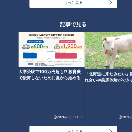
もっと見る
スポーツ
中日ドラゴンズ
スポーツ
中日ドラゴンズ
記事で見る
「まっすぐだったのに…」大
侍ジャパン最年少・髙橋宏
野、サノーに球種間違えら
斗がWBC公式球で154キ
れショック 中日3投手が初
ロ！「怪我をしないこと」
中日ドラゴンズ
中日ドラゴンズ
大学受験で100万円超も!? 教育費
シート打撃で手応え
を最優先に
「北海道に来たみたい」
春季キャンプ特集
春季キャンプ特集
で後悔しないために夏から始めるお
れ合いや乗馬体験ができ
2026/02/14 21:30
2026/02/12 22:02
金の準備術とは
ススメ！不動産屋さんが
とは
スポーツ
中日ドラゴンズ
スポーツ
中日ドラゴンズ
2026/08/08 11:55
2026/
もっと見る