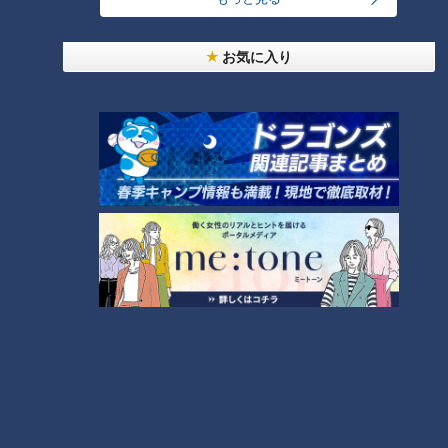
151キロ剛速球！中日アブレ
若竜の競争激化！シート打
ウが圧巻デビュー、サノー
撃にルーキー3投手が登板、
お気に入り
も快音 新外国人コンビが沖
中西は連続四球から修正、
中日ドラゴンズ
中日ドラゴンズ
縄キャンプで存在感
櫻井は150キロ超
春季キャンプ特集
春季キャンプ特集
2026/02/12 06:03
2026/02/11 06:03
スポーツ
中日ドラゴンズ
スポーツ
中日ドラゴンズ
ドラゴンズの黄金期をとも
侍ジャパン入り髙橋宏斗と
に支えた浅尾拓也投手コー
開幕投手候補金丸夢斗、沖
チと侍ジャパン投手コー
縄で見せた圧巻投球。「ロ
中日ドラゴンズ
中日ドラゴンズ
チ・吉見一起氏によるレジ
マン砲卒業」鵜飼も有言実
サンドラコラム
春季キャンプ特集
ェンド対談！同い年ならで
行の一発！
2026/02/09 18:24
2026/02/09 06:03
はの親密トーク、そして根