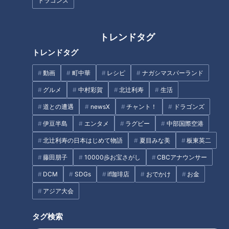
ドラゴンズ
しないでください」
スポーツ
中日ドラゴンズ
スポーツ
中日ドラゴンズ
トレンドタグ
トレンドタグ
動画
町中華
レシピ
ナガシマスパーランド
グルメ
中村彩賀
北辻利寿
生活
ドラゴンズ藤嶋、新兵器・
竜の「投手王国」復活への
道との遭遇
newsX
チャント！
ドラゴンズ
チェンジアップに手応え！
手応え！沖縄キャンプブル
沖縄キャンプでサノーら相
ペンで見た圧巻の光景
伊豆半島
エンタメ
ラグビー
中部国際空港
中日ドラゴンズ
中日ドラゴンズ
手に無安打投球
春季キャンプ特集
ドラ検1級コラム
北辻利寿の日本はじめて物語
夏目みな美
板東英二
2026/02/17 22:03
2026/02/17 17:50
藤田朋子
10000歩お宝さがし
CBCアナウンサー
スポーツ
中日ドラゴンズ
スポーツ
中日ドラゴンズ
DCM
SDGs
if珈琲店
おでかけ
お金
アジア大会
タグ検索