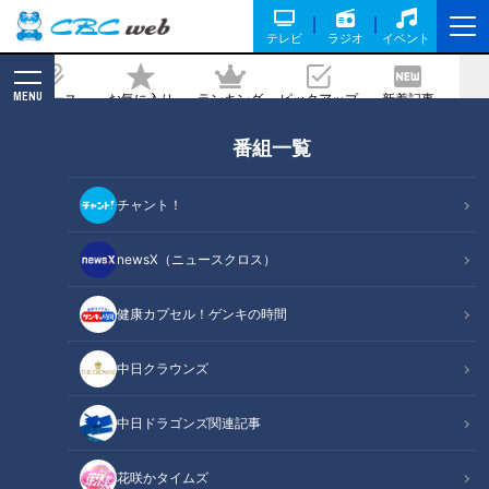
テレビ
ラジオ
イベント
MENU
ニュース
お気に入り
ランキング
ピックアップ
新着記事
CBC MAGAZINE
番組一覧
チャント！
newsX（ニュースクロス）
中日ドラゴンズ関連記事
昇竜復活へ！中日ドラゴンズをCBCテレビ、CBCラジオではさま
健康カプセル！ゲンキの時間
ざまな番組、企画で特集します！
中日クラウンズ
関連リンク
中日ドラゴンズ関連記事
花咲かタイムズ