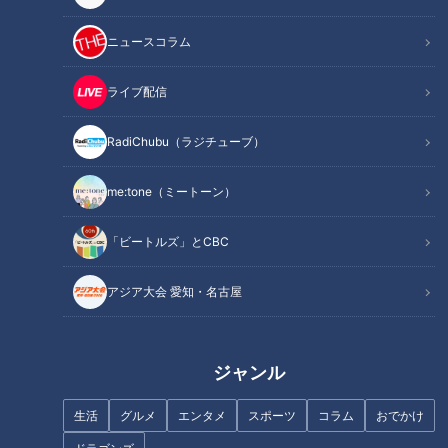
ニュースコラム
中日・大野雄大が16年目で
ドラ5新保が一発ギャグ披
「過去一番いい投球」 根尾
露⁉一軍完走へ猛アピー
ライブ配信
昂も完璧リリーフでアピー
ル！一方で松山晋也「左脇
中日ドラゴンズ
中日ドラゴンズ
ル合戦白熱
腹挫傷」で離脱、投手陣不
春季キャンプ特集
春季キャンプ特集
在の苦境
RadiChubu（ラジチューブ）
2026/02/22 06:03
2026/02/21 06:02
スポーツ
中日ドラゴンズ
スポーツ
中日ドラゴンズ
me:tone（ミートーン）
「ビートルズ」とCBC
アジア大会 愛知・名古屋
中日サノー、MLB通算164
竜キャンプ球場の外野フェ
ジャンル
発の新助っ人が来日初安
ンス全面改修、地元の北谷
打！待望の本塁打は「次の
町から優勝へのエール
中日ドラゴンズ
中日ドラゴンズ
試合は出るかもしれない。
生活
グルメ
エンタメ
スポーツ
コラム
おでかけ
春季キャンプ特集
ドラ検1級コラム
見たときは皆さんびっくり
2026/02/19 22:03
2026/02/18 17:50