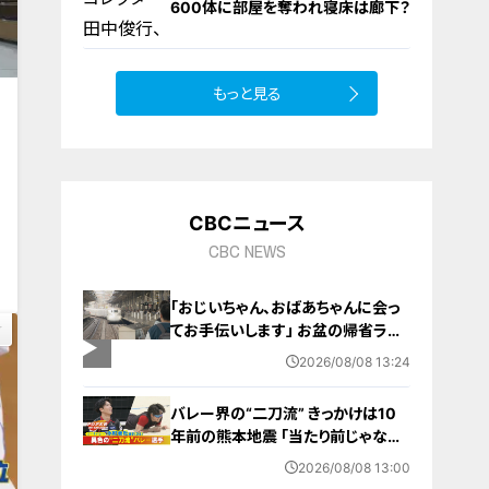
600体に部屋を奪われ寝床は廊下？
もっと見る
10
CBCニュース
0
CBC NEWS
「おじいちゃん、おばあちゃんに会っ
てお手伝いします」 お盆の帰省ラッ
シュが本格化 東海道新幹線下りがピ
2026/08/08 13:24
ーク 名古屋駅も家族連れらで朝から
混雑
バレー界の“二刀流” きっかけは10
年前の熊本地震 ｢当たり前じゃなか
った｣ オフシーズンゼロの過酷スケ
2026/08/08 13:00
ジュール 異例の道を進むワケ【アジ