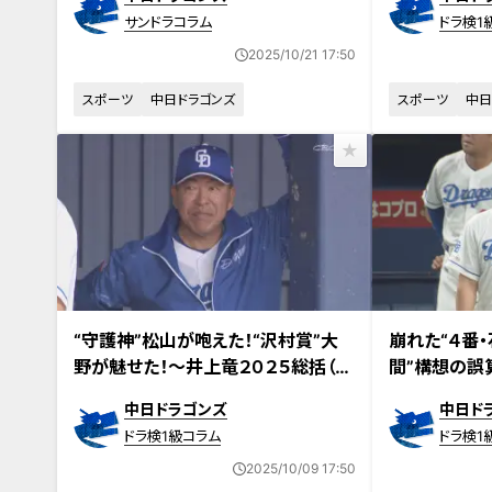
健大高崎高・石垣元気投手 はたして
サンドラコラム
ドラ検1
井上竜がドラ１で指名するのは！？
2025/10/21 17:50
スポーツ
中日ドラゴンズ
スポーツ
中日
“守護神”松山が咆えた！“沢村賞”大
崩れた“４番・
野が魅せた！～井上竜２０２５総括（投
間”構想の誤
手編）
（野手編）
中日ドラゴンズ
中日ド
ドラ検1級コラム
ドラ検1
2025/10/09 17:50