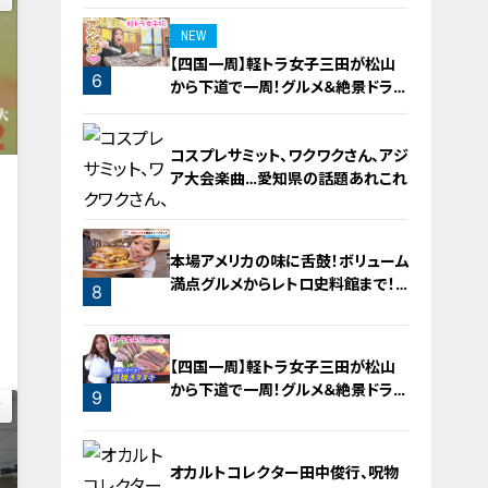
4
NEW
【四国一周】軽トラ女子三田が松山
6
から下道で一周！グルメ＆絶景ドライ
ブ⑳
コスプレサミット、ワクワクさん、アジ
ア大会楽曲…愛知県の話題あれこれ
本場アメリカの味に舌鼓！ボリューム
満点グルメからレトロ史料館まで！
8
愛知・東海市の感動スポット3選
0
7
【四国一周】軽トラ女子三田が松山
から下道で一周！グルメ＆絶景ドライ
9
ブ⑨
オカルトコレクター田中俊行、呪物