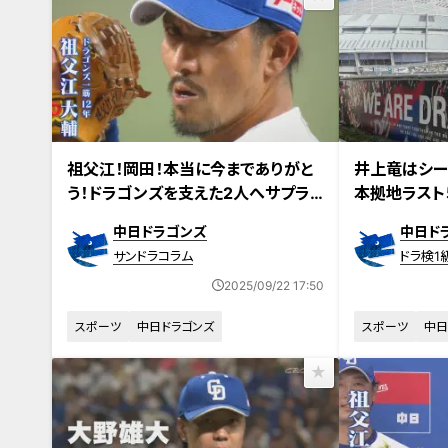
祖父江！岡田！本当に今までありがと
井上竜はシー
う！ドラゴンズを支えた2人へサプラ
本拠地ラスト
イズメッセージ！
中日ドラゴンズ
中日ド
サンドラコラム
ドラ検1
2025/09/22 17:50
スポーツ
中日ドラゴンズ
スポーツ
中日