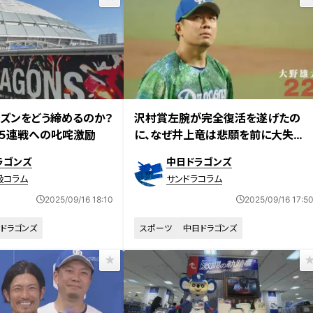
ズンをどう締めるのか？
沢村賞左腕が完全復活を遂げたの
５連戦への叱咤激励
に、なぜ井上竜は悲願を前に大失速
したのか―レジェンドクローザー岩
ラゴンズ
中日ドラゴンズ
瀬仁紀氏が史上最強タイガースとの
級コラム
サンドラコラム
比較から徹底解説
2025/09/16 18:10
2025/09/16 17:5
ドラゴンズ
スポーツ
中日ドラゴンズ