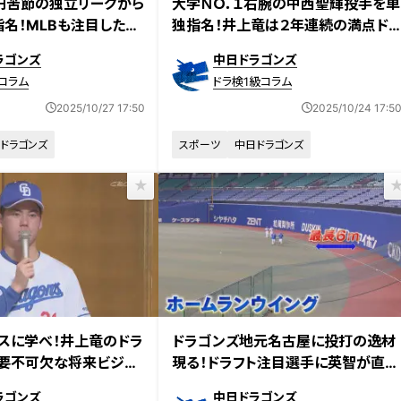
円苦節の独立リーグから
大学ＮＯ．１右腕の中西聖輝投手を単
指名！MLBも注目した最
独指名！井上竜は２年連続の満点ド
右腕篠﨑国忠投手に迫
ラフト
ラゴンズ
中日ドラゴンズ
コラム
ドラ検1級コラム
2025/10/27 17:50
2025/10/24 17:5
ドラゴンズ
スポーツ
中日ドラゴンズ
スに学べ！井上竜のドラ
ドラゴンズ地元名古屋に投打の逸材
要不可欠な将来ビジョ
現る！ドラフト注目選手に英智が直
撃！
ラゴンズ
中日ドラゴンズ