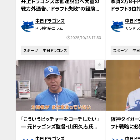
井上ドラゴンズは低迷脱出へ大量の
家賃2万8千
戦力外通告、“ドラフト失敗”の経験を
ドラフト3位
活かせ！
速157キロ
中日ドラゴンズ
中日ド
る！
ドラ検1級コラム
サンドラ
2025/10/28 17:50
スポーツ
中日ドラゴンズ
スポーツ
中日
「こういうピッチャーをコーチしたい」
阪神タイガー
― 元ドラゴンズ監督・山田久志氏の
フト戦略に必
心を鷲掴みにしたのは将来性抜群の
ン
中日ドラゴンズ
中日ド