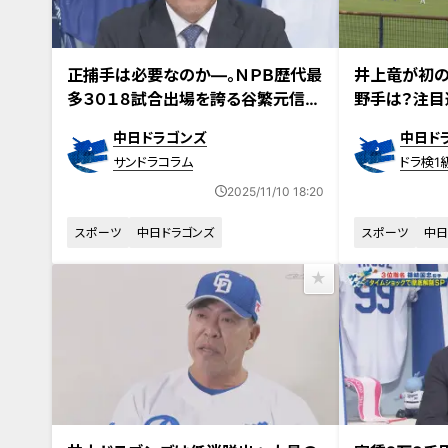
正捕手は必要なのか―。ＮＰＢ歴代最
井上竜が初の
多３０１８試合出場を誇る谷繁元信氏
野手は？注目
が近年の捕手事情と井上ドラゴンズ
激励
中日ドラゴンズ
中日ド
の正捕手候補・石伊雄太を斬る
サンドラコラム
ドラ検1
2025/11/10 18:20
スポーツ
中日ドラゴンズ
スポーツ
中日