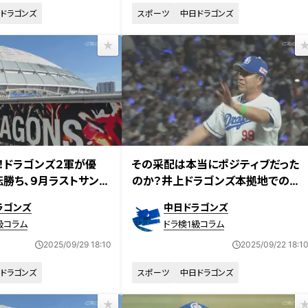
ドラゴンズ
スポーツ
中日ドラゴンズ
！ドラゴンズ２軍が優
その采配は本当にポジティブだった
転勝ち、９月ラストサンデ
のか？井上ドラゴンズ本拠地での戦
い終える
ラゴンズ
中日ドラゴンズ
級コラム
ドラ検1級コラム
2025/09/29 18:10
2025/09/22 18:1
ドラゴンズ
スポーツ
中日ドラゴンズ