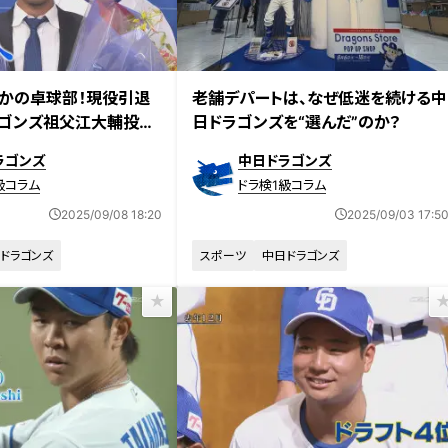
かの卓球部！現役引退
老舗デパートは、なぜ低迷を続ける中
ゴンズ祖父江大輔投手
日ドラゴンズを“選んだ”のか？
ラゴンズ
中日ドラゴンズ
級コラム
ドラ検1級コラム
2025/09/08 18:20
2025/09/03 17:5
ドラゴンズ
スポーツ
中日ドラゴンズ