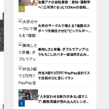
友廣アナの自転車旅｜愛知・蒲郡市
へ！三河湾ぐるっと125kmの自転車
1
旅！【チャント！特集】
大学のサークルで増える？複数のス
ポーツを融合させた「ピックルボー
ル」
美味しさと栄養、ダブルでアップ！と
うもろこしのバター醤油炊き込みご
飯
2
弁当3個で3万円？PayPay会計ミス
で店員のひと言にイラッ
0
3
「人を狂わせる魅力がある」道マニ
ア・鹿取茂雄が惚れ込んだレンガの
5
橋梁とは？未公開の道3選