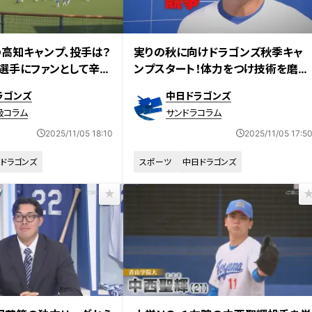
高知キャンプ、投手は？
実りの秋に向けドラゴンズ秋季キャ
選手にファンとして辛口
ンプスタート！体力をつけ技術を磨
け！そして野球脳を身に付けろ！
ラゴンズ
中日ドラゴンズ
級コラム
サンドラコラム
2025/11/05 18:10
2025/11/05 17:5
ドラゴンズ
スポーツ
中日ドラゴンズ