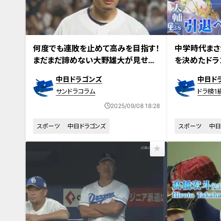
何度でも連敗を止めて高みを目指す！
中学時代まさ
まだまだ諦めない大野雄大が見せて
を決めたドラ
くれる景色
を語ろう
中日ドラゴンズ
中日ド
サンドラコラム
ドラ検1
2025/09/08 18:28
スポーツ
中日ドラゴンズ
スポーツ
中日