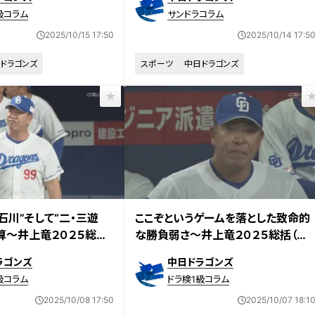
級コラム
サンドラコラム
2025/10/15 17:50
2025/10/14 17:5
ドラゴンズ
スポーツ
中日ドラゴンズ
石川”そして“二・三遊
ここぞというゲームを落とした致命的
算～井上竜２０２５総括
な勝負弱さ～井上竜２０２５総括（采
配編）
ラゴンズ
中日ドラゴンズ
級コラム
ドラ検1級コラム
2025/10/08 17:50
2025/10/07 18:1