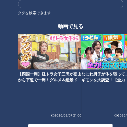
身近な生活情報から芸能、どこよりも詳しい天気情報などなど、東
海3県にとことん寄り添う新しい報道・情報番組。毎週月～金曜 午
タグを検索できます
後3:49～5:50放送（金曜は午後4:50～5:50放送）。
動画で見る
ホームページ
番組サイト
最新話の見逃し配信はこちら
【四国一周】軽トラ女子三田が松山
なにわ男子が体を張って
から下道で一周！グルメ＆絶景ドラ
ギモンを大調査！【全力
イブ⑳
験部～ナゴヤのギモン、
オススメ関連コンテンツ
～】
2026/08/07 21:00
2026/