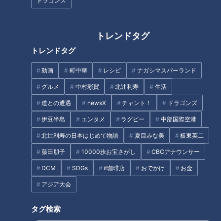
ドラゴンズ
トレンドタグ
トレンドタグ
ほぼ三重・津市だけ愛されフー
一重・二重さん必見！テレビ局
ド『やじろ』をいただきます！
ヘアメイク直伝のアイシャドウ
動画
町中華
レシピ
ナガシマスパーランド
【愛されフード】
の塗り方＆ヨレないコツを徹底
グルメ
中村彩賀
北辻利寿
生活
解説
タグ
道との遭遇
newsX
チャント！
ドラゴンズ
伊豆半島
エンタメ
ラグビー
中部国際空港
動画
グルメ
チャント！
加藤愛
愛されフード
北辻利寿の日本はじめて物語
夏目みな美
板東英二
愛知
藤田朋子
10000歩お宝さがし
CBCアナウンサー
DCM
SDGs
if珈琲店
おでかけ
お金
番組紹介
アジア大会
チャント！
タグ検索
いただきます！ほぼ地元だけ愛されフード