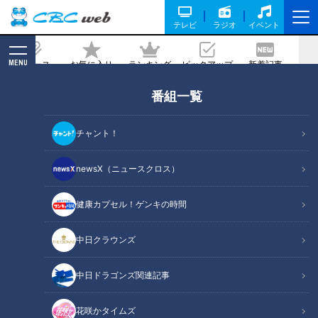
テレビ
ラジオ
イベント
MENU
ニュース
お気に入り
ランキング
ピックアップ
新着記事
CBC MAGAZINE
番組一覧
ほぼ愛知・蟹江町だけ愛されフード『白
いちじくブッセ』をいただきます！【愛
チャント！
されフード】
newsX（ニュースクロス）
2024/09/20 11:43
2024年9月19日放送
健康カプセル！ゲンキの時間
中日クラウンズ
中日ドラゴンズ関連記事
花咲かタイムズ