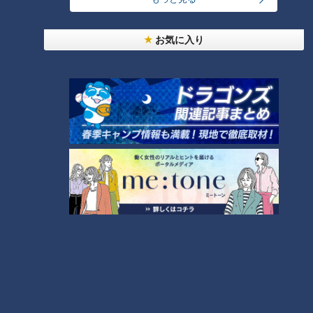
きます！【チャント！】
お気に入り
ランキング
RANKING
24時間
週間
月間
友廣アナの自転車旅｜愛知・蒲郡市へ！三河湾ぐる