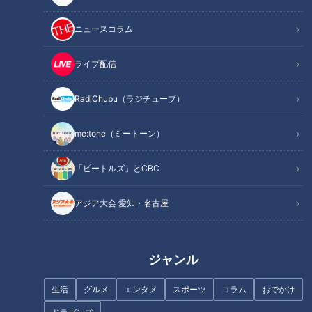
この記事を見たあなたへのおすすめ
ニュースコラム
ライブ配信
RadiChubu（ラジチューブ）
乾燥肌のベースメイクどう仕込
ほぼ名古屋市・尾頭橋だけ愛さ
me:tone（ミートーン）
む？テレビ局ヘアメイクが教え
れフード『不朽最中』をいただ
る崩れにくいコツとおすすめコ
きます！【チャント！】
スメ
「ビートルズ」とCBC
アジア大会 愛知・名古屋
ジャンル
フェイスシールドで化石掘り
長時間でも崩れない！テレビ局
に！？ 百均で買った商品の意外
ヘアメイクが実践するチーク＆
な使い方を大調査
リップ術
生活
グルメ
エンタメ
スポーツ
コラム
おでかけ