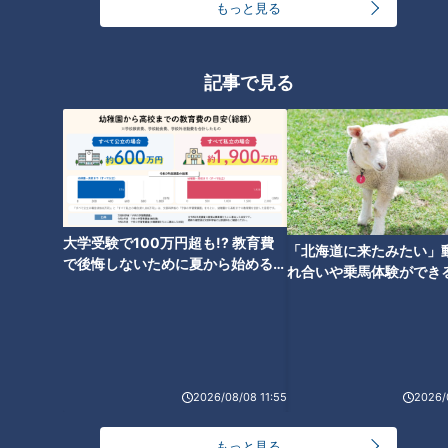
もっと見る
ほぼ三重・鈴鹿市だけ愛されフ
ほぼ愛知・みよし市だけ愛され
ード『納豆コーヒーゼリーサン
フード『美好餅の大福餅』をい
ド』をいただきます！【愛され
ただきます！【チャント！】
記事で見る
フード】
ほぼ岐阜・高山市の愛されフー
ほぼ三重・紀北町の愛されフー
ド『やよいそばの肉球』をいた
ド『くき漬け』をいただきま
大学受験で100万円超も!? 教育費
「北海道に来たみたい」
だきます！【チャント！】
す！【チャント！】
で後悔しないために夏から始めるお
れ合いや乗馬体験ができ
金の準備術とは
ススメ！不動産屋さんが
とは
2026/08/08 11:55
2026/
ほぼ愛知・安城市の愛されフー
ド『和泉長そうめん』をいただ
もっと見る