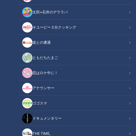
太田×石井のデララバ
キユーピー３分クッキング
チャント！
いただきます！ほぼ地元だけ愛されフード
道との遭遇
その町を出るとあまり知られていないけど…地元の人はみんな
ともだちたまご
知っている！！町で生まれ、町に根づく愛されフードを調査し
恋はロケ中に！
ます！
アナウンサー
今回調査するのは『白いちじくブッセ』愛知・蟹江町の方なら
ほぼ知っているということですが、どんな愛されフードなので
ゴゴスマ
しょうか？
ドキュメンタリー
この記事の画像を見る
THE TIME,