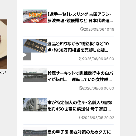
【選手一覧】レスリング 吉田アラシ・
藤波朱理・鏡優翔など 日本代表選手
【アジア大会 愛知･名古屋 2026】
2026/08/06 10:19
盗品と知りながら“橋銘板”など10
点・約38万円相当を売却した疑
い… 無職の男（63）を逮捕 「知り
2026/08/06 06:00
ませんでした」と容疑否認
をい
鈴鹿サーキットで訓練走行中の白バ
イが転倒… 運転していた女性隊員
（20代）が頭を打つなどして重傷
2026/08/06 06:00
白バイ歴は約4か月 今月末のイベ
ントに参加予定
市が特定個人の住所･名前入り書類
を約450世帯に誤送付 母子家庭が
医療助成費受ける更新手続きの“見
2026/08/05 20:02
本” 何らかの理由でマスキングでき
ず… 愛知・蒲郡市
夏の甲子園 暑さ対策のため夕方に