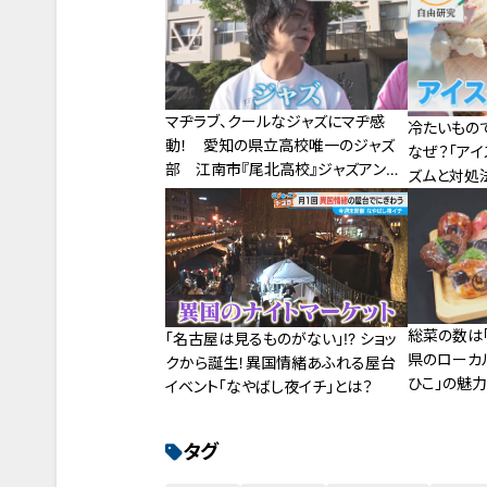
マヂラブ、クールなジャズにマヂ感
冷たいもの
動！ 愛知の県立高校唯一のジャズ
なぜ？「アイ
部 江南市『尾北高校』ジャズアンサ
ズムと対処
ンブル部
総菜の数は「
「名古屋は見るものがない」!? ショッ
県のローカ
クから誕生！異国情緒あふれる屋台
ひこ」の魅
イベント「なやばし夜イチ」とは？
も密着
タグ