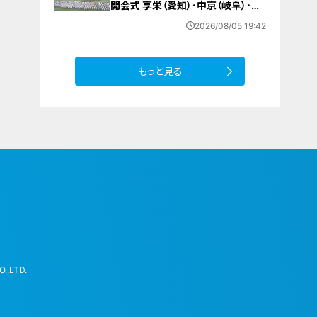
開会式 享栄（愛知）･中京（岐阜）･三
重（三重）の球児たちも晴れやかな表
2026/08/05 19:42
情で“聖地”の土踏む
もっと見る
.,LTD.