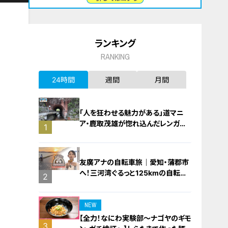
ランキング
RANKING
24時間
週間
月間
「人を狂わせる魅力がある」道マニ
ア・鹿取茂雄が惚れ込んだレンガの
1
橋梁とは？未公開の道3選
友廣アナの自転車旅｜愛知・蒲郡市
へ！三河湾ぐるっと125kmの自転車
2
旅！【チャント！特集】
NEW
【全力！なにわ実験部～ナゴヤのギモ
3