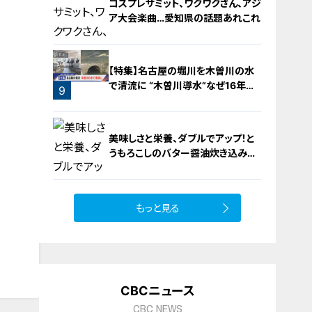
コスプレサミット、ワクワクさん、アジ
ア大会楽曲…愛知県の話題あれこれ
【特集】名古屋の堀川を木曽川の水
で清流に “木曽川導水”なぜ16年ぶ
9
り？【newsX】
8
美味しさと栄養、ダブルでアップ！と
うもろこしのバター醤油炊き込みご
飯
もっと見る
10
CBCニュース
CBC NEWS