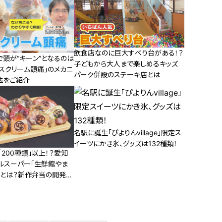
飲食店なのに巨大すべり台がある！？
で頭が“キーン”となるのは
子どもから大人まで楽しめるキッズ
スクリーム頭痛」のメカニ
パーク併設のステーキ店とは
法をご紹介
名駅に誕生「ぴよりんvillage」限定ス
イーツにかき氷、グッズは132種類！
200種類」以上！？愛知
ルスーパー「生鮮館やま
力とは？新作弁当の開発に