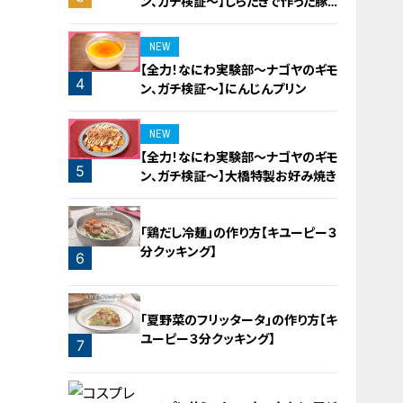
ン、ガチ検証～】しらたきで作った豚
バラミンチの油そば
NEW
【全力！なにわ実験部～ナゴヤのギモ
4
ン、ガチ検証～】にんじんプリン
NEW
【全力！なにわ実験部～ナゴヤのギモ
5
ン、ガチ検証～】大橋特製お好み焼き
「鶏だし冷麺」の作り方【キユーピー３
分クッキング】
6
「夏野菜のフリッタータ」の作り方【キ
ユーピー３分クッキング】
7