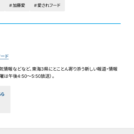
重
加藤愛
愛されフード
フード
気情報などなど、東海3県にとことん寄り添う新しい報道・情報
は午後4:50～5:50放送）。
ちら