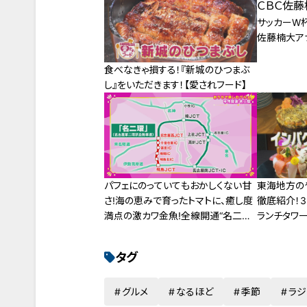
サッカーW
佐藤楠大ア
食べなきゃ損する！『新城のひつまぶ
し』をいただきます！【愛されフード】
パフェにのっていてもおかしくない甘
東海地方の
さ!海の恵みで育ったトマトに、癒し度
徹底紹介！
満点の激カワ金魚!全線開通“名二
ランチタワ
環"の注目スポットをドライブ!
ー
タグ
グルメ
なるほど
季節
ラジ