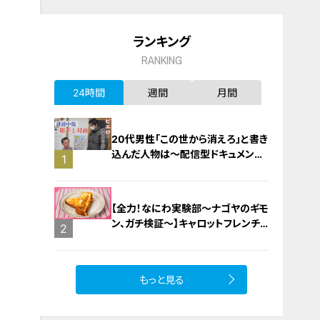
ランキング
RANKING
24時間
週間
月間
20代男性「この世から消えろ」と書き
込んだ人物は～配信型ドキュメンタ
1
リー「ピエロと呼ばれた息子」第１４
０話
【全力！なにわ実験部～ナゴヤのギモ
ン、ガチ検証～】キャロットフレンチ
2
ロースト
もっと見る