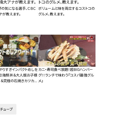
杯の気になる選手、ＣＢＣ
ボリュームと味を両立するコストコの
ナが教えます。
グルメ、教えます。
やりすぎインパクトめしを
カニ・寿司食べ放題！超BIGハンバー
3D海鮮丼＆大人版お子様
グ！！ランチで味わう『コスパ最強グル
ー＆究極の石焼きカツカレ
メ』
チューブ